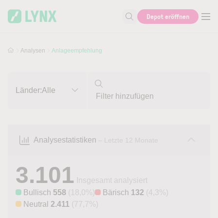
Skip to main content
Skip to search
Depot eröffnen
Suche nach Aktie, Autor...
Analysen
Anlageempfehlung
Länder:
Alle
Analysestatistiken
– Letzte 12 Monate
3.101
Insgesamt analysiert
Bullisch
558
(18,0%)
Bärisch
132
(4,3%)
Neutral
2.411
(77,7%)