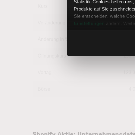
Statistik-Cookies helfen uns
Kurs
144,
Produkte auf Sie zuschneide
Sie entscheiden, welche Cook
Veränderung in USD
20.
Einstellungen
ändern. Weite
Änderung in %
16.982968369
Öffnungskurs
150,
Vortag
123,
Börse
4,
Shopify Aktie: Unternehmensdat