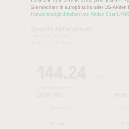
derselben Branche sowie Analysen unserer Exp
Sie möchten in europäische oder US-Aktien i
Handelsmöglichkeiten von Aktien über LYN
Shopify Aktie aktuell
ISIN: CA82509L1076
Symbol: SHOP | Börse:
—
Kurszeit:
05.08.2026 22:15
Uhr
144.24
USD
Zeithorizont:
6 Monate
20.94
USD
16.98
Tageshoch
153.
Tagestief
142.