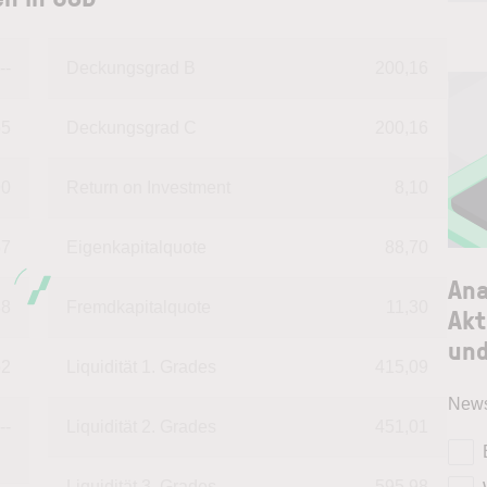
--
Deckungsgrad B
200,16
65
Deckungsgrad C
200,16
90
Return on Investment
8,10
57
Eigenkapitalquote
88,70
Ana
38
Fremdkapitalquote
11,30
Akt
und
62
Liquidität 1. Grades
415,09
News
--
Liquidität 2. Grades
451,01
Liquidität 3. Grades
595,98