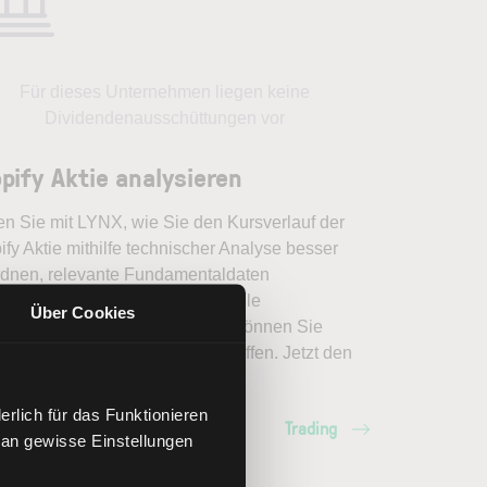
Für dieses Unternehmen liegen keine
Dividendenausschüttungen vor
pify Aktie analysieren
en Sie mit LYNX, wie Sie den Kursverlauf der
fy Aktie mithilfe technischer Analyse besser
rdnen, relevante Fundamentaldaten
pretieren und frühzeitig potenzielle
Über Cookies
dveränderungen erkennen. So können Sie
erte Handelsentscheidungen treffen. Jetzt den
ich Trading entdecken.
rlich für das Funktionieren
Trading
 an gewisse Einstellungen