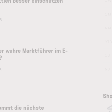
ktien besser einschätzen
1 W
1 M
6
6 M
YTD
er wahre Marktführer im E-
?
1 J
5 J
5
Sho
Kommt die nächste