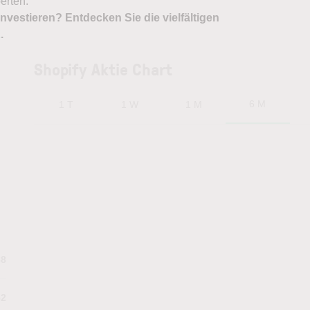
erten.
nvestieren? Entdecken Sie die vielfältigen
X
.
Shopify Aktie Chart
6 M
1 T
1 W
1 M
88
52