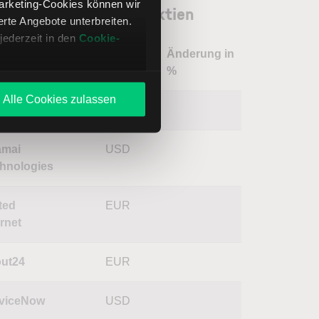
Marketing-Cookies können wir
pify Aktie: Ähnliche Aktien
te Angebote unterbreiten.
jederzeit in den
Cookie-
Änderung in
me
Kurs
Währung
%
Alle Cookies zulassen
terest
USD
amai
USD
hnologies
ted
EUR
ernet
ut24
EUR
viceNow
USD