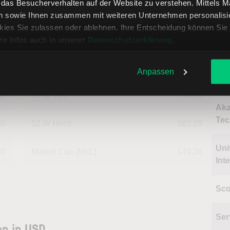
, das Besucherverhalten auf der Website zu verstehen. Mittels 
Sho
24
T-Hoch
153,88
n sowie Ihnen zusammen mit weiteren Unternehmen personalisier
ies Sie zulassen oder ablehnen. Ihre Entscheidung können Sie 
94
Jahrestief
94,00
re Infos auch in unserer
Datenschutzerklärung
.
Na
83
Jahreshoch
170,90
Anpassen
Pin
00
52 W Tief
94,00
Ak
Tec
30
52 W Hoch
182,19
Uni
00
Market Cap (Mrd.)
149,36
Int
Sco
Ser
en in USD