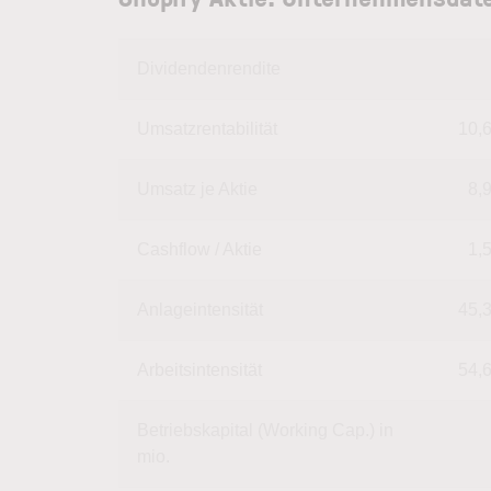
Dividendenrendite
Umsatzrentabilität
10,
Umsatz je Aktie
8,
Cashflow / Aktie
1,
Anlageintensität
45,
Arbeitsintensität
54,
Betriebskapital (Working Cap.) in
mio.