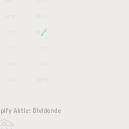
15.07
11.67 %
24.78
20.74 %
32.19
28.73 %
-16.73
-10.39 %
17.24
13.57 %
-10.32
-6.67 %
pify Aktie: Dividende