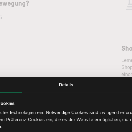
bewegung?
5
Sho
Lern
Shopi
eino
inter
Details
Tren
fundi
Bere
Cookies
che Technologien ein. Notwendige Cookies sind zwingend erforde
em Präferenz-Cookies ein, die es der Website ermöglichen, sich
15
T-Tief
142,52
n.