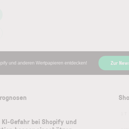
Zur New
opify und anderen Wertpapieren entdecken!
Prognosen
Sho
1 T
e KI-Gefahr bei Shopify und