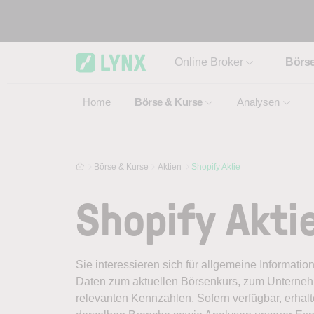
Skip to main content
Online Broker
Börs
Home
Börse & Kurse
Analysen
Börse & Kurse
Aktien
Shopify Aktie
Shopify Akti
Sie interessieren sich für allgemeine Informatio
Daten zum aktuellen Börsenkurs, zum Unternehm
relevanten Kennzahlen. Sofern verfügbar, erhal