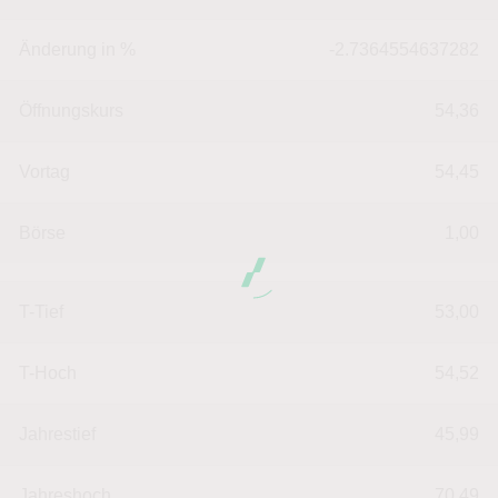
Änderung in %
-2.7364554637282
Öffnungskurs
54,36
Vortag
54,45
Börse
1,00
T-Tief
53,00
T-Hoch
54,52
Jahrestief
45,99
Jahreshoch
70,49