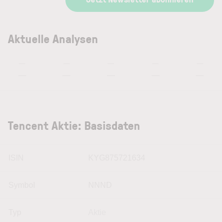
Aktuelle Analysen
—
—
—
—
—
—
—
—
—
—
Tencent Aktie: Basisdaten
ISIN
KYG875721634
Symbol
NNND
Typ
Aktie