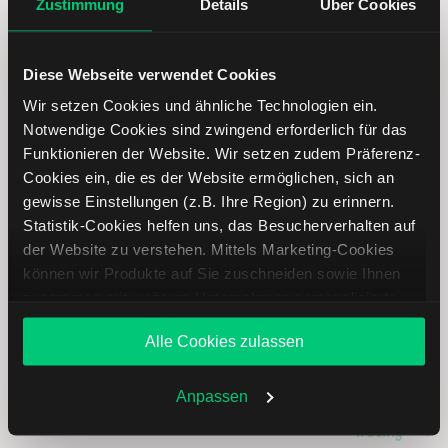
Zustimmung
Details
Über Cookies
Diese Webseite verwendet Cookies
Wir setzen Cookies und ähnliche Technologien ein.
Notwendige Cookies sind zwingend erforderlich für das
Funktionieren der Website. Wir setzen zudem Präferenz-
Cookies ein, die es der Website ermöglichen, sich an
gewisse Einstellungen (z.B. Ihre Region) zu erinnern.
Tencent Aktie analysieren
Statistik-Cookies helfen uns, das Besucherverhalten auf
der Website zu verstehen. Mittels Marketing-Cookies
Lernen Sie mit LYNX, wie Sie den Kursverlauf der Tencent
können wir Produkte auf Sie zuschneiden sowie Ihnen
Aktie mithilfe technischer Analyse besser einordnen,
zusammen mit weiteren Unternehmen personalisierte
relevante Fundamentaldaten interpretieren und frühzeitig
Angebote unterbreiten. Sie entscheiden, welche Cookies
potenzielle Trendveränderungen erkennen. So können Sie
Alle Cookies zulassen
Sie zulassen oder ablehnen. Ihre Entscheidung können
fundierte Handelsentscheidungen treffen. Jetzt den
Sie jederzeit in den
Cookie-Einstellungen
ändern.
Bereich Trading entdecken.
Weitere Infos auch in unserer
Datenschutzerklärung
.
Anpassen
Trading