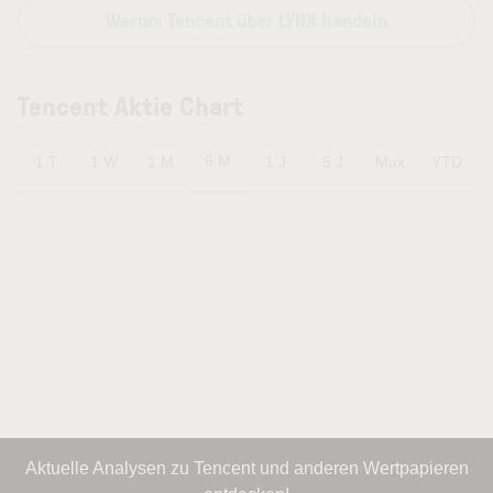
Warum Tencent über LYNX handeln
Tencent Aktie Chart
6 M
1 T
1 W
1 M
1 J
5 J
Max
YTD
Aktuelle Analysen zu Tencent und anderen Wertpapieren