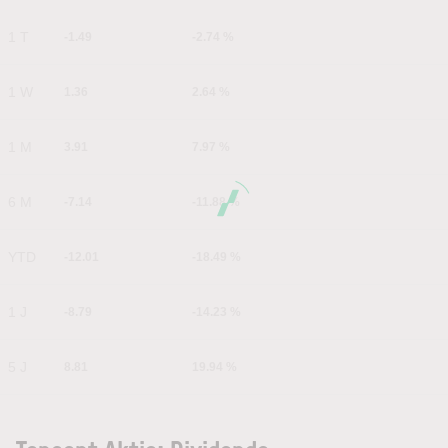
1 T
-1.49
-2.74 %
1 W
1.36
2.64 %
1 M
3.91
7.97 %
6 M
-7.14
-11.88 %
YTD
-12.01
-18.49 %
1 J
-8.79
-14.23 %
5 J
8.81
19.94 %