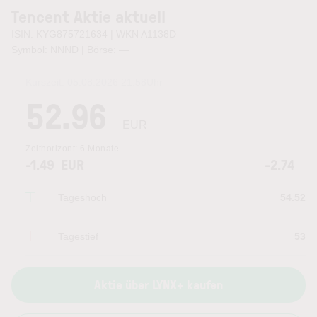
Tencent Aktie aktuell
ISIN: KYG875721634 | WKN A1138D
Symbol: NNND | Börse:
—
Kurszeit:
05.08.2026 21:58
Uhr
52.96
EUR
Zeithorizont:
6 Monate
-1.49
EUR
-2.74
Tageshoch
54.52
Tagestief
53
Aktie über LYNX+ kaufen