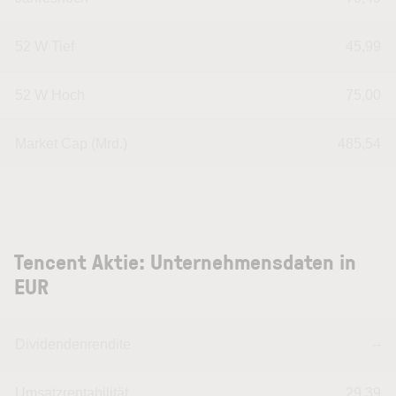
52 W Tief
45,99
52 W Hoch
75,00
Market Cap (Mrd.)
485,54
Tencent Aktie: Unternehmensdaten in
EUR
Dividendenrendite
--
Umsatzrentabilität
29,39