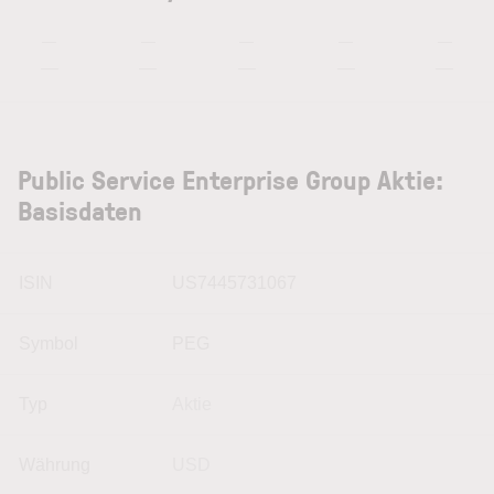
—
—
—
—
—
—
—
—
—
—
Public Service Enterprise Group Aktie:
Basisdaten
ISIN
US7445731067
Symbol
PEG
Typ
Aktie
Währung
USD