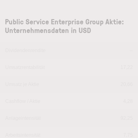
Public Service Enterprise Group Aktie:
Unternehmensdaten in USD
Dividendenrendite
--
Umsatzrentabilität
17,22
Umsatz je Aktie
20,66
Cashflow / Aktie
4,28
Anlageintensität
92,25
Arbeitsintensität
7,75