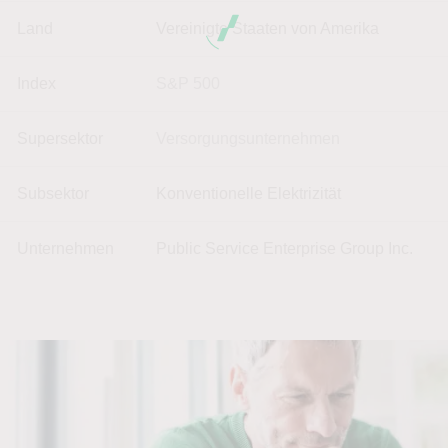
Land
Vereinigte Staaten von Amerika
Index
S&P 500
Supersektor
Versorgungsunternehmen
Subsektor
Konventionelle Elektrizität
Unternehmen
Public Service Enterprise Group Inc.