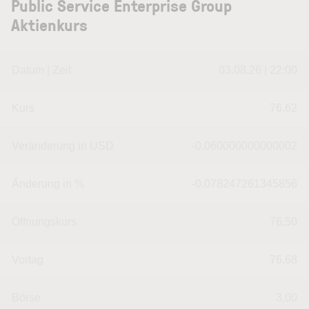
Public Service Enterprise Group
Aktienkurs
Datum | Zeit
03.08.26 | 22:00
Kurs
76,62
Veränderung in USD
-0.060000000000002
Änderung in %
-0.078247261345856
Öffnungskurs
76,50
Vortag
76,68
Börse
3,00