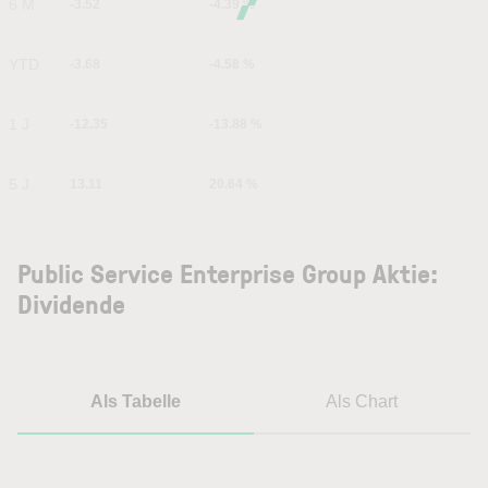
6 M
-3.52
-4.39 %
YTD
-3.68
-4.58 %
1 J
-12.35
-13.88 %
5 J
13.11
20.64 %
Public Service Enterprise Group Aktie:
Dividende
Als Tabelle
Als Chart