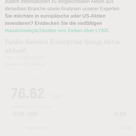
zudem Informationen zu vergleichbaren Aktien aus
derselben Branche sowie Analysen unserer Experten.
Sie möchten in europäische oder US-Aktien
investieren? Entdecken Sie die vielfältigen
Handelsmöglichkeiten von Aktien über LYNX
.
Public Service Enterprise Group Aktie
aktuell
ISIN: US7445731067
Symbol: PEG | Börse:
—
Kurszeit:
03.08.2026 22:00
Uhr
76.62
USD
Zeithorizont:
6 Monate
-0.06
USD
-0.08
Tageshoch
77.34