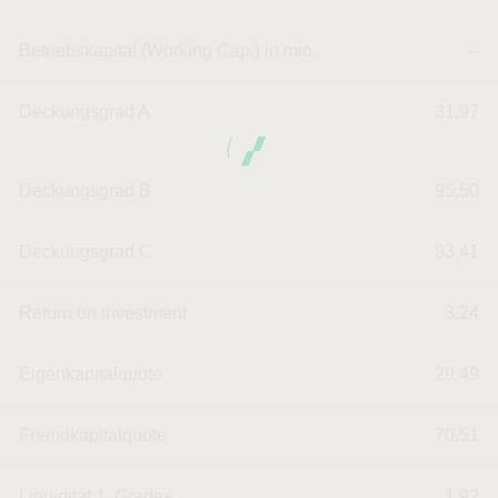
Betriebskapital (Working Cap.) in mio.
--
Deckungsgrad A
31,97
Deckungsgrad B
95,50
Deckungsgrad C
93,41
Return on Investment
3,24
Eigenkapitalquote
29,49
Fremdkapitalquote
70,51
Liquidität 1. Grades
1,92