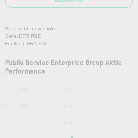
auszeichnet
Weitere Tickersymbole:
Xetra:
ETR:PSE
Frankfurt: FRA:PSE
Public Service Enterprise Group Aktie
Performance
1 T
-0.06
-0.08 %
1 W
-2.59
-3.27 %
1 M
-5
-6.13 %