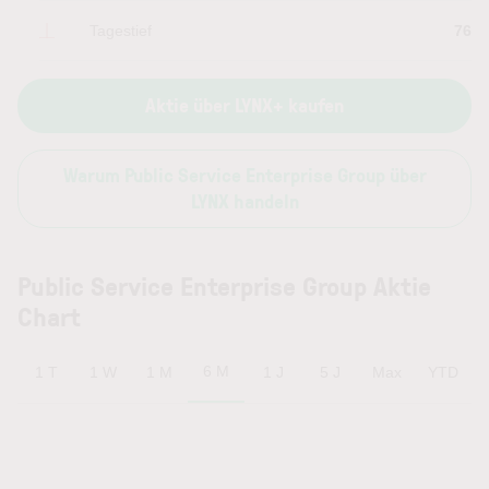
Tagestief
76
Aktie über LYNX+ kaufen
Warum Public Service Enterprise Group über
LYNX handeln
Public Service Enterprise Group Aktie
Chart
6 M
1 T
1 W
1 M
1 J
5 J
Max
YTD