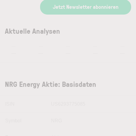
Jetzt Newsletter abonnieren
Aktuelle Analysen
—
—
—
—
—
—
—
—
—
—
NRG Energy Aktie: Basisdaten
ISIN
US6293775085
Symbol
NRG