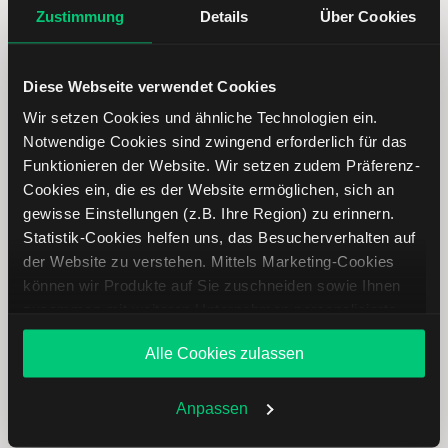
Zustimmung
Details
Über Cookies
Diese Webseite verwendet Cookies
Wir setzen Cookies und ähnliche Technologien ein.
Notwendige Cookies sind zwingend erforderlich für das
Funktionieren der Website. Wir setzen zudem Präferenz-
Cookies ein, die es der Website ermöglichen, sich an
gewisse Einstellungen (z.B. Ihre Region) zu erinnern.
NRG Energy Aktie analysieren
Statistik-Cookies helfen uns, das Besucherverhalten auf
der Website zu verstehen. Mittels Marketing-Cookies
Lernen Sie mit LYNX, wie Sie den Kursverlauf der NRG
können wir Produkte auf Sie zuschneiden sowie Ihnen
Energy Aktie mithilfe technischer Analyse besser
zusammen mit weiteren Unternehmen personalisierte
einordnen, relevante Fundamentaldaten interpretieren und
Angebote unterbreiten. Sie entscheiden, welche Cookies
frühzeitig potenzielle Trendveränderungen erkennen. So
Alle Cookies zulassen
Sie zulassen oder ablehnen. Ihre Entscheidung können
können Sie fundierte Handelsentscheidungen treffen. Jetzt
Sie jederzeit in den
Cookie-Einstellungen
ändern.
den Bereich Trading entdecken.
Weitere Infos auch in unserer
Datenschutzerklärung
.
Anpassen
Trading