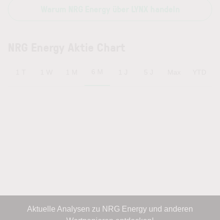
Warum NRG Energy über LYNX handeln
NRG Energy Aktie Chart
6 M
1 T
1 W
1 M
1 J
5 J
Max
YTD
Aktuelle Analysen zu NRG Energy und anderen