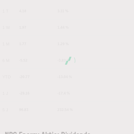
1 T
4.18
3.11 %
1 W
1.97
1.44 %
1 M
1.77
1.29 %
6 M
-5.52
-3.83 %
YTD
-20.77
-13.04 %
1 J
-29.16
-17.4 %
5 J
96.83
232.54 %