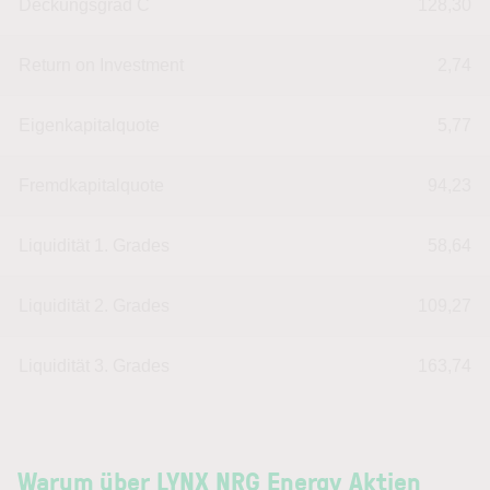
Deckungsgrad C
128,30
Return on Investment
2,74
Eigenkapitalquote
5,77
Fremdkapitalquote
94,23
Liquidität 1. Grades
58,64
Liquidität 2. Grades
109,27
Liquidität 3. Grades
163,74
Warum über LYNX NRG Energy Aktien