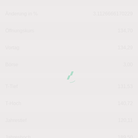
Änderung in %
3.1126666170229
Öffnungskurs
134,70
Vortag
134,29
Börse
3,00
T-Tief
131,53
T-Hoch
140,72
Jahrestief
120,11
Jahreshoch
189,50