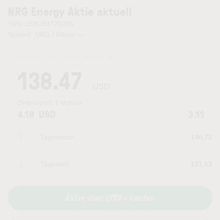
NRG Energy Aktie aktuell
ISIN: US6293775085
Symbol: NRG | Börse:
—
Kurszeit:
03.08.2026 22:00
Uhr
138.47
USD
Zeithorizont:
6 Monate
4.18
USD
3.11
Tageshoch
140.72
Tagestief
131.53
Aktie über LYNX+ kaufen