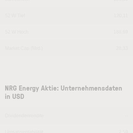
52 W Tief
120,11
52 W Hoch
188,69
Market Cap (Mrd.)
28,33
NRG Energy Aktie: Unternehmensdaten
in USD
Dividendenrendite
--
Umsatzrentabilität
2,59