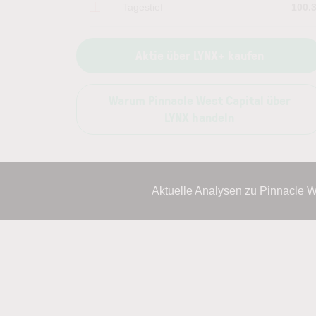
Tagestief
100.
Aktie über LYNX+ kaufen
Warum Pinnacle West Capital über
LYNX handeln
Aktuelle Analysen zu Pinnacle 