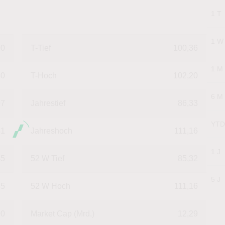
1 T
1 W
00
T-Tief
100,36
1 M
50
T-Hoch
102,20
6 M
97
Jahrestief
86,33
YTD
41
Jahreshoch
111,16
1 J
45
52 W Tief
85,32
5 J
45
52 W Hoch
111,16
00
Market Cap (Mrd.)
12,29