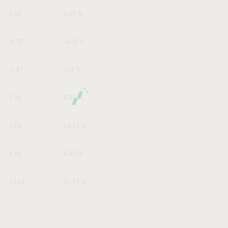
0.05
0.05 %
-0.78
-0.76 %
-7.87
-7.2 %
7.98
8.53 %
12.8
14.43 %
9.16
9.92 %
22.04
27.74 %