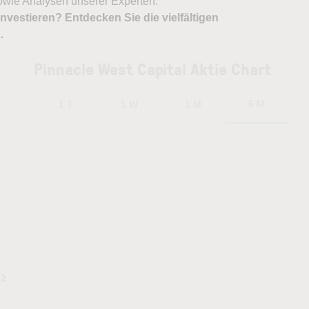
owie Analysen unserer Experten.
nvestieren? Entdecken Sie die vielfältigen
X
.
Pinnacle West Capital Aktie Chart
6 M
1 T
1 W
1 M
.2