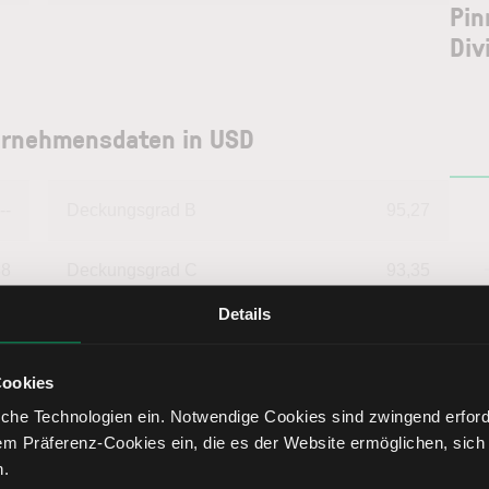
Pin
Div
ternehmensdaten in USD
--
Deckungsgrad B
95,27
88
Deckungsgrad C
93,35
Details
02
Return on Investment
2,33
Cookies
14
Eigenkapitalquote
26,27
che Technologien ein. Notwendige Cookies sind zwingend erforde
em Präferenz-Cookies ein, die es der Website ermöglichen, sich
53
Fremdkapitalquote
73,73
n.