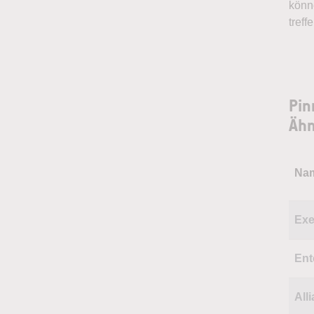
könn
treff
Pin
Ähn
Na
Exe
Ent
All