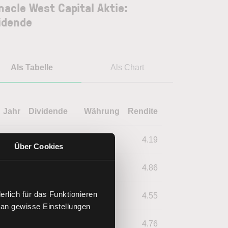
nacle West Capital Aktie:
idende
Als Tabelle
Als Chart
Jahr
Dividende
Währung
Rendite
2024
3.55
USD
4.19
Über Cookies
2023
3.49
USD
4.86
rlich für das Funktionieren
2022
3.46
USD
4.55
 an gewisse Einstellungen
2021
3.36
USD
4.76