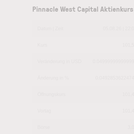
Pinnacle West Capital Aktienkurs
Datum | Zeit
05.08.26 | 22:
Kurs
101,
Veränderung in USD
0.0499999999999
Änderung in %
0.049285362247
Öffnungskurs
101,
Vortag
101,
Börse
3,