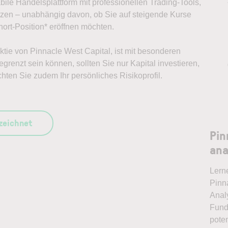
abile Handelsplattform mit professionellen Trading-Tools,
ützen – unabhängig davon, ob Sie auf steigende Kurse
ort-Position* eröffnen möchten.
Aktie von Pinnacle West Capital, ist mit besonderen
grenzt sein können, sollten Sie nur Kapital investieren,
chten Sie zudem Ihr persönliches Risikoprofil.
szeichnet
Pin
ana
Lern
Pinna
Anal
Fund
pote