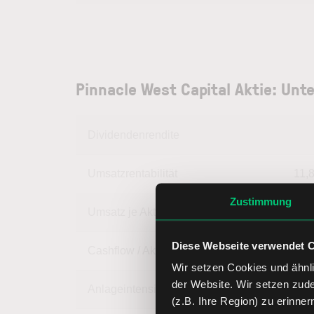
Pinnacle West Capital Aktie: Un
Dividendenrendite
Umsatzrentabilität
11,
Zustimmung
Umsatz je Aktie
45,
Diese Webseite verwendet 
Cashflow / Aktie
14,
Wir setzen Cookies und ähnli
der Website. Wir setzen zud
Anlageintensität
93,
(z.B. Ihre Region) zu erinner