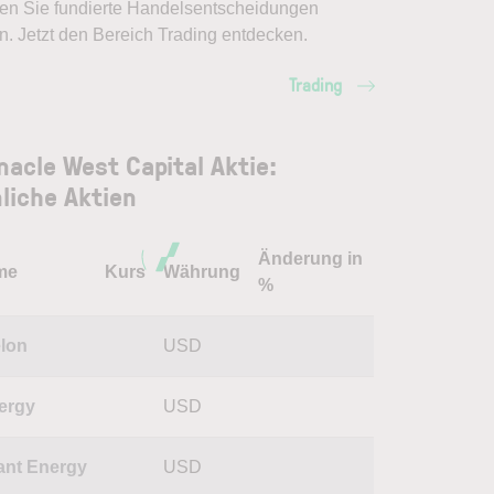
en Sie fundierte Handelsentscheidungen
en. Jetzt den Bereich Trading entdecken.
Trading
nacle West Capital Aktie:
liche Aktien
Änderung in
me
Kurs
Währung
%
lon
USD
ergy
USD
iant Energy
USD