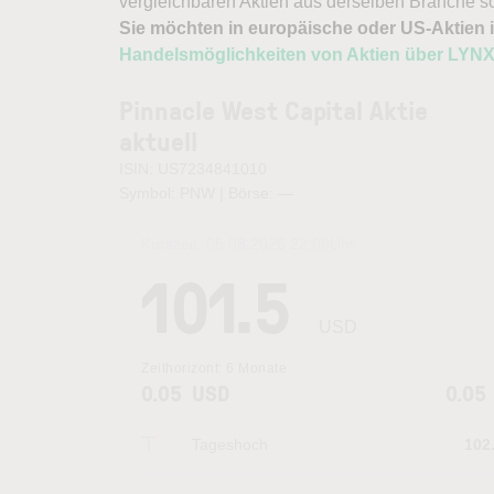
vergleichbaren Aktien aus derselben Branche s
Sie möchten in europäische oder US-Aktien i
Handelsmöglichkeiten von Aktien über LYN
Pinnacle West Capital Aktie
aktuell
ISIN: US7234841010
Symbol: PNW | Börse:
—
Kurszeit:
05.08.2026 22:00
Uhr
101.5
USD
Zeithorizont:
6 Monate
0.05
USD
0.05
Tageshoch
102