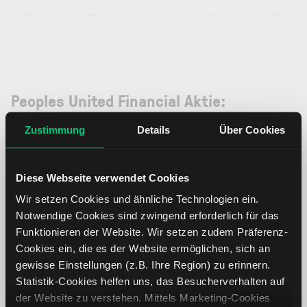
—
—
—
—
—
—
—
—
—
—
Peoples United Financial Aktie:
Basisdaten
Zustimmung
Details
Über Cookies
ISIN
US7127041058
Diese Webseite verwendet Cookies
Wir setzen Cookies und ähnliche Technologien ein.
Symbol
PBCT
Notwendige Cookies sind zwingend erforderlich für das
Funktionieren der Website. Wir setzen zudem Präferenz-
Typ
Aktie
Cookies ein, die es der Website ermöglichen, sich an
gewisse Einstellungen (z.B. Ihre Region) zu erinnern.
Währung
USD
Statistik-Cookies helfen uns, das Besucherverhalten auf
der Website zu verstehen. Mittels Marketing-Cookies