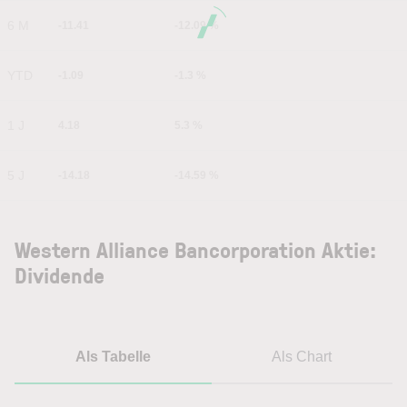
6 M
-11.41
-12.09 %
YTD
-1.09
-1.3 %
1 J
4.18
5.3 %
5 J
-14.18
-14.59 %
Western Alliance Bancorporation Aktie:
Dividende
Als Tabelle
Als Chart