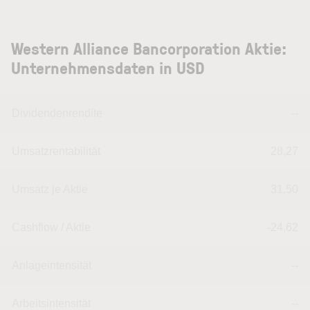
Western Alliance Bancorporation Aktie:
Unternehmensdaten in USD
Dividendenrendite
--
Umsatzrentabilität
28,27
Umsatz je Aktie
31,50
Cashflow / Aktie
-24,62
Anlageintensität
--
Arbeitsintensität
--