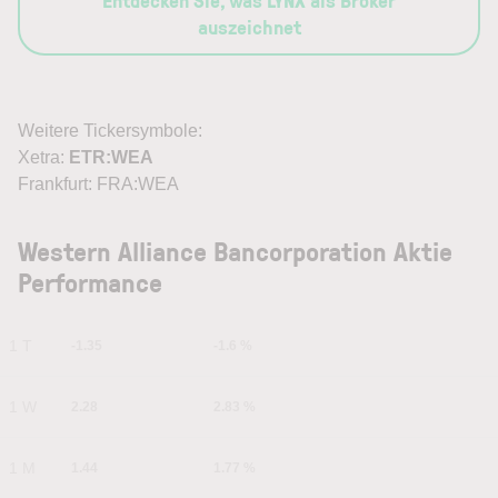
Entdecken Sie, was LYNX als Broker
auszeichnet
Weitere Tickersymbole:
Xetra:
ETR:WEA
Frankfurt: FRA:WEA
Western Alliance Bancorporation Aktie
Performance
1 T
-1.35
-1.6 %
1 W
2.28
2.83 %
1 M
1.44
1.77 %