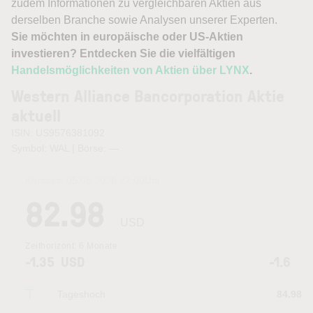
zudem Informationen zu vergleichbaren Aktien aus
derselben Branche sowie Analysen unserer Experten.
Sie möchten in europäische oder US-Aktien
investieren? Entdecken Sie die vielfältigen
Handelsmöglichkeiten von Aktien über LYNX
.
Western Alliance Bancorporation Aktie
aktuell
ISIN: US9576381092
Symbol: WAL | Börse:
—
Kurszeit:
05.08.2026 22:00
Uhr
82.98
USD
Zeithorizont:
6 Monate
-1.35
USD
-1.6
Tageshoch
84.98