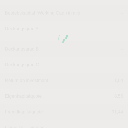
Betriebskapital (Working Cap.) in mio.
--
Deckungsgrad A
--
Deckungsgrad B
--
Deckungsgrad C
--
Return on Investment
1,04
Eigenkapitalquote
8,56
Fremdkapitalquote
91,44
Liquidität 1. Grades
--