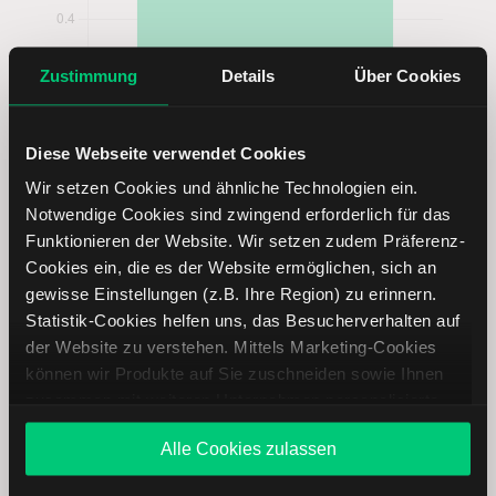
Zustimmung
Details
Über Cookies
Diese Webseite verwendet Cookies
Wir setzen Cookies und ähnliche Technologien ein.
Western Alliance Bancorporation Aktie
Notwendige Cookies sind zwingend erforderlich für das
analysieren
Funktionieren der Website. Wir setzen zudem Präferenz-
Cookies ein, die es der Website ermöglichen, sich an
gewisse Einstellungen (z.B. Ihre Region) zu erinnern.
Lernen Sie mit LYNX, wie Sie den Kursverlauf der Western
Statistik-Cookies helfen uns, das Besucherverhalten auf
Alliance Bancorporation Aktie mithilfe technischer Analyse
der Website zu verstehen. Mittels Marketing-Cookies
besser einordnen, relevante Fundamentaldaten
können wir Produkte auf Sie zuschneiden sowie Ihnen
interpretieren und frühzeitig potenzielle
zusammen mit weiteren Unternehmen personalisierte
Trendveränderungen erkennen. So können Sie fundierte
Angebote unterbreiten. Sie entscheiden, welche Cookies
Handelsentscheidungen treffen. Jetzt den Bereich Trading
Alle Cookies zulassen
Sie zulassen oder ablehnen. Ihre Entscheidung können
entdecken.
Sie jederzeit in den
Cookie-Einstellungen
ändern.