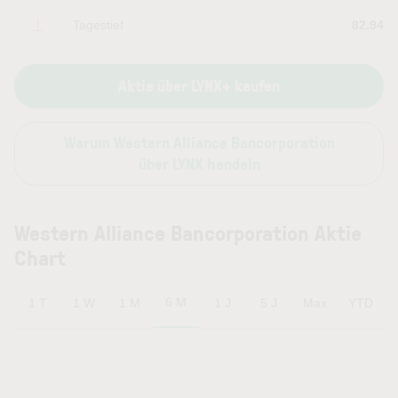
Tagestief
82.94
Aktie über LYNX+ kaufen
Warum Western Alliance Bancorporation
über LYNX handeln
Western Alliance Bancorporation Aktie
Chart
6 M
1 T
1 W
1 M
1 J
5 J
Max
YTD