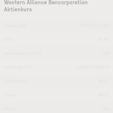
Western Alliance Bancorporation
Aktienkurs
Datum | Zeit
05.08.26 | 22:00
Kurs
82,98
Veränderung in USD
-1.35
Änderung in %
-1.6008537886873
Öffnungskurs
84,91
Vortag
84,33
Börse
3,00