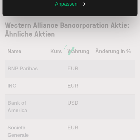
Trading
Weitere Infos auch in unserer
Datenschutzerklärung
.
Anpassen
Western Alliance Bancorporation Aktie:
Ähnliche Aktien
Name
Kurs
Währung
Änderung in %
BNP Paribas
EUR
ING
EUR
Bank of
USD
America
Societe
EUR
Generale