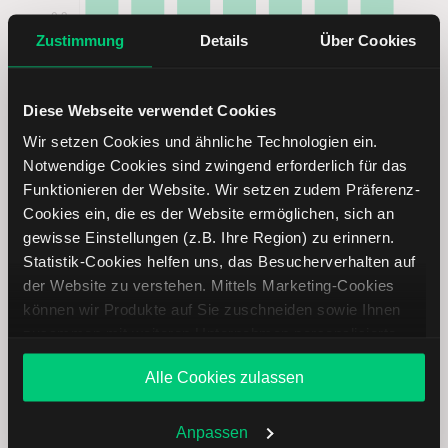
Zustimmung
Details
Über Cookies
Diese Webseite verwendet Cookies
Wir setzen Cookies und ähnliche Technologien ein.
Notwendige Cookies sind zwingend erforderlich für das
Funktionieren der Website. Wir setzen zudem Präferenz-
Cookies ein, die es der Website ermöglichen, sich an
KeyCorp Aktie analysieren
gewisse Einstellungen (z.B. Ihre Region) zu erinnern.
Statistik-Cookies helfen uns, das Besucherverhalten auf
Lernen Sie mit LYNX, wie Sie den Kursverlauf der
der Website zu verstehen. Mittels Marketing-Cookies
KeyCorp Aktie mithilfe technischer Analyse besser
können wir Produkte auf Sie zuschneiden sowie Ihnen
einordnen, relevante Fundamentaldaten interpretieren und
zusammen mit weiteren Unternehmen personalisierte
frühzeitig potenzielle Trendveränderungen erkennen. So
Angebote unterbreiten. Sie entscheiden, welche Cookies
können Sie fundierte Handelsentscheidungen treffen. Jetzt
Alle Cookies zulassen
Sie zulassen oder ablehnen. Ihre Entscheidung können
den Bereich Trading entdecken.
Sie jederzeit in den
Cookie-Einstellungen
ändern.
Weitere Infos auch in unserer
Datenschutzerklärung
.
Anpassen
Trading