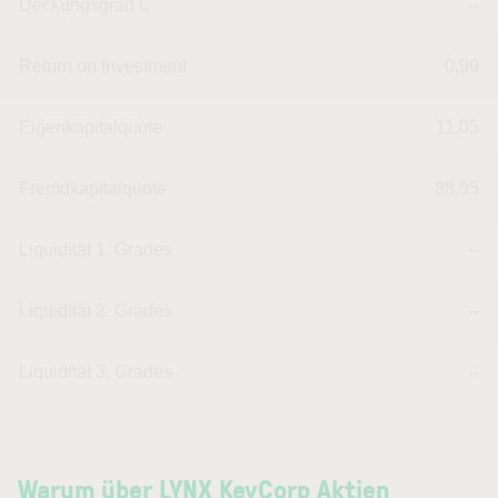
Deckungsgrad C
--
Return on Investment
0,99
Eigenkapitalquote
11,05
Fremdkapitalquote
88,95
Liquidität 1. Grades
--
Liquidität 2. Grades
--
Liquidität 3. Grades
--
Warum über LYNX KeyCorp Aktien