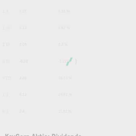
1 T
0.07
0.31 %
1 W
0.14
0.62 %
1 M
0.09
0.4 %
6 M
-0.28
-1.22 %
YTD
2.09
10.13 %
1 J
5.12
29.07 %
5 J
2.4
11.81 %