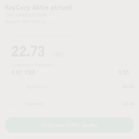
KeyCorp Aktie aktuell
ISIN: US4932671088
Symbol: KEY | Börse:
—
Kurszeit:
07.08.2026 22:00
Uhr
22.73
USD
Zeithorizont:
6 Monate
0.07
USD
0.31
Tageshoch
22.81
Tagestief
22.43
Aktie über LYNX+ kaufen