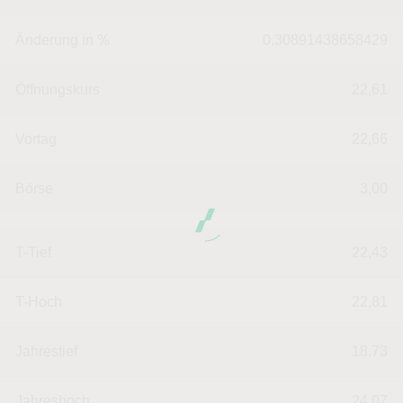
Änderung in %
0.30891438658429
Öffnungskurs
22,61
Vortag
22,66
Börse
3,00
T-Tief
22,43
T-Hoch
22,81
Jahrestief
18,73
Jahreshoch
24,07