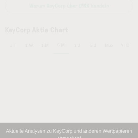
Warum KeyCorp über LYNX handeln
KeyCorp Aktie Chart
6 M
1 T
1 W
1 M
1 J
5 J
Max
YTD
Aktuelle Analysen zu KeyCorp und anderen Wertpapieren