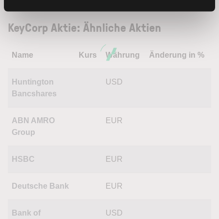
KeyCorp Aktie: Ähnliche Aktien
Name
Kurs
Währung
Änderung in %
Huntington
USD
Bancshares
ABN AMRO
EUR
Group
HSBC
EUR
Deutsche Bank
EUR
Bank of
USD