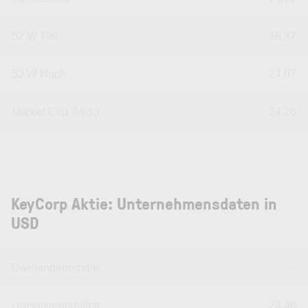
52 W Tief
16,47
52 W Hoch
24,07
Market Cap (Mrd.)
24,26
KeyCorp Aktie: Unternehmensdaten in
USD
Dividendenrendite
--
Umsatzrentabilität
24,46