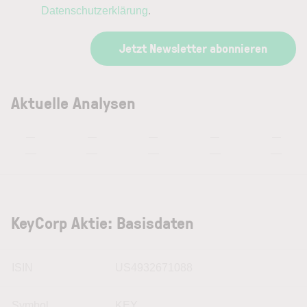
Datenschutzerklärung
.
Jetzt Newsletter abonnieren
Aktuelle Analysen
—
—
—
—
—
—
—
—
—
—
KeyCorp Aktie: Basisdaten
ISIN
US4932671088
Symbol
KEY