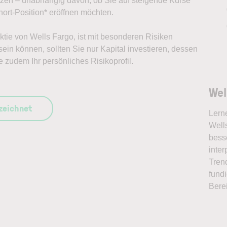
ützen – unabhängig davon, ob Sie auf steigende Kurse
ort-Position* eröffnen möchten.
Aktie von Wells Fargo, ist mit besonderen Risiken
ein können, sollten Sie nur Kapital investieren, dessen
e zudem Ihr persönliches Risikoprofil.
Wel
szeichnet
Lern
Wells
bess
inter
Tren
fundi
Bere