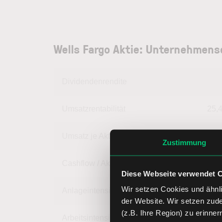
Wells Fargo Aktie: Unternehmens
Dividendenrendite
Umsatzrentabilität
25,
Umsatz je Aktie
26,
Zustimmung
Cashflow / Aktie
-5,
Diese Webseite verwendet 
Wir setzen Cookies und ähnli
Anlageintensität
der Website. Wir setzen zud
(z.B. Ihre Region) zu erinner
Arbeitsintensität