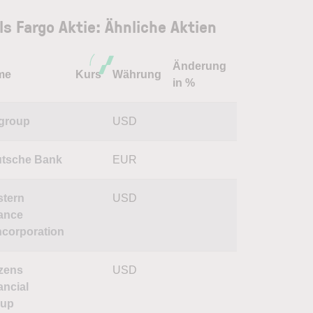
ls Fargo Aktie: Ähnliche Aktien
Änderung
me
Kurs
Währung
in %
igroup
USD
tsche Bank
EUR
tern
USD
iance
corporation
izens
USD
ancial
oup