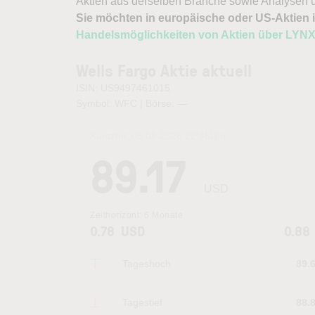
Aktien aus derselben Branche sowie Analysen u
Sie möchten in europäische oder US-Aktien i
Handelsmöglichkeiten von Aktien über LYN
Wells Fargo Aktie aktuell
ISIN: US9497461015
Symbol: WFC | Börse:
—
Kurszeit:
05.08.2026 22:46
Uhr
89.17
USD
Zeithorizont:
6 Monate
0.78
USD
0.88
Tageshoch
89.
Tagestief
88.