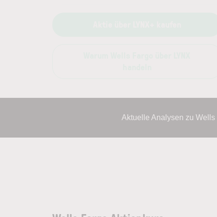
Aktie über LYNX+ kaufen
Warum Wells Fargo über LYNX
handeln
Aktuelle Analysen zu Wells