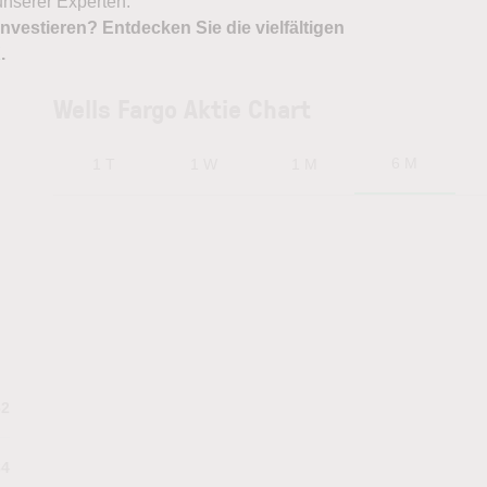
nserer Experten.
nvestieren? Entdecken Sie die vielfältigen
X
.
Wells Fargo Aktie Chart
6 M
1 T
1 W
1 M
62
84