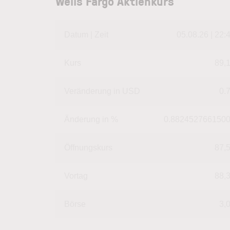
Wells Fargo Aktienkurs
Datum | Zeit
05.08.26 | 22:
Kurs
89,
Veränderung in USD
0.
Änderung in %
0.882452766150
Öffnungskurs
87,
Vortag
88,
Börse
3,