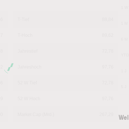
1 W
46
T-Tief
88,84
1 M
17
T-Hoch
89,62
6 M
78
Jahrestief
72,78
YTD
02
Jahreshoch
97,76
1 J
56
52 W Tief
72,78
5 J
39
52 W Hoch
97,76
00
Market Cap (Mrd.)
267,29
Wel