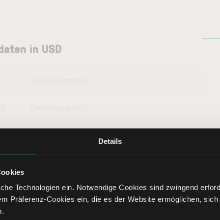
daten in USD
--
Deckungsgrad B
--
49
Deckungsgrad C
--
14
Return on Investment
0,99
Details
93
Eigenkapitalquote
8,52
Cookies
che Technologien ein. Notwendige Cookies sind zwingend erforde
--
Fremdkapitalquote
91,48
em Präferenz-Cookies ein, die es der Website ermöglichen, sich
n.
--
Liquidität 1. Grades
--