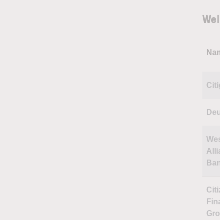
Wel
Na
Cit
Deu
Wes
All
Ban
Cit
Fin
Gr