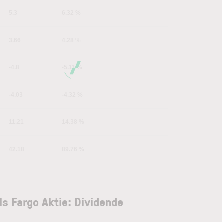
5.3
6.32 %
3.66
4.28 %
-4.8
-5.11 %
-4.03
-4.32 %
11.21
14.38 %
42.18
89.76 %
ls Fargo Aktie: Dividende