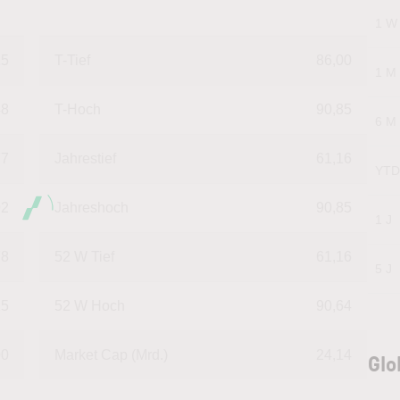
1 W
15
T-Tief
86,00
1 M
48
T-Hoch
90,85
6 M
77
Jahrestief
61,16
YTD
92
Jahreshoch
90,85
1 J
78
52 W Tief
61,16
5 J
25
52 W Hoch
90,64
00
Market Cap (Mrd.)
24,14
Glo