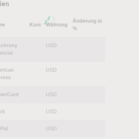
ien
Änderung in
me
Kurs
Währung
%
chrony
USD
ancial
rican
USD
ress
terCard
USD
ck
USD
Pal
USD