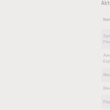
Akt
Na
Syn
Fin
Ame
Exp
Mas
Blo
Pay