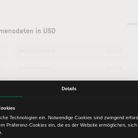
hmensdaten in USD
--
Deckungsgrad B
112,63
17
Deckungsgrad C
112,63
89
Return on Investment
2,62
Details
99
Eigenkapitalquote
44,58
Cookies
che Technologien ein. Notwendige Cookies sind zwingend erforde
37
Fremdkapitalquote
55,42
em Präferenz-Cookies ein, die es der Website ermöglichen, sich
n.
63
Liquidität 1. Grades
111,80