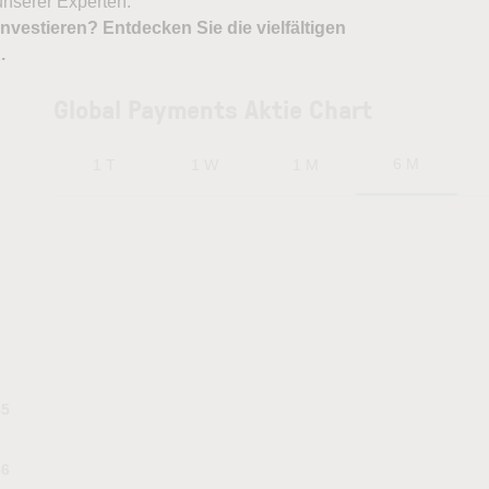
nserer Experten.
nvestieren? Entdecken Sie die vielfältigen
X
.
Global Payments Aktie Chart
6 M
1 T
1 W
1 M
85
86