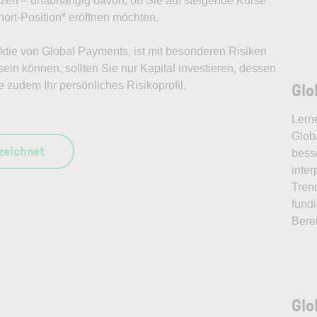
ützen – unabhängig davon, ob Sie auf steigende Kurse
ort-Position* eröffnen möchten.
 Aktie von Global Payments, ist mit besonderen Risiken
ein können, sollten Sie nur Kapital investieren, dessen
Glo
e zudem Ihr persönliches Risikoprofil.
Lern
Glob
szeichnet
bess
inter
Tren
fundi
Bere
Glo