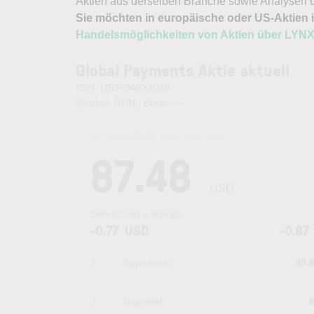
Aktien aus derselben Branche sowie Analysen u
Sie möchten in europäische oder US-Aktien i
Handelsmöglichkeiten von Aktien über LYN
Global Payments Aktie aktuell
ISIN: US37940X1028
Symbol: GPN | Börse:
—
Kurszeit:
05.08.2026 22:15
Uhr
87.48
USD
Zeithorizont:
6 Monate
-0.77
USD
-0.87
Tageshoch
90.
Tagestief