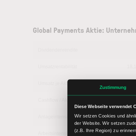
Global Payments Aktie: Unterne
Dividendenrendite
Umsatzrentabilität
18,
Umsatz je Aktie
31,
Zustimmung
Cashflow / Aktie
10,
Diese Webseite verwendet 
Wir setzen Cookies und ähnli
Anlageintensität
76,
der Website. Wir setzen zud
(z.B. Ihre Region) zu erinner
Arbeitsintensität
23,