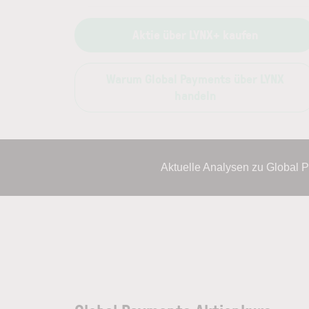
Aktie über LYNX+ kaufen
Warum Global Payments über LYNX
handeln
Aktuelle Analysen zu Global 