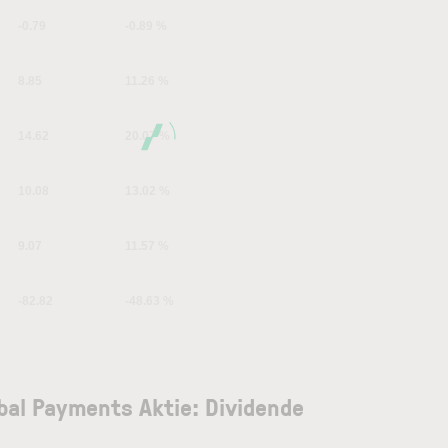
-0.79
-0.89 %
8.85
11.26 %
14.62
20.07 %
10.08
13.02 %
9.07
11.57 %
-82.82
-48.63 %
bal Payments Aktie: Dividende