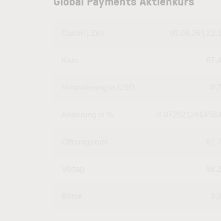
Global Payments Aktienkurs
Datum | Zeit
05.08.26 | 22:
Kurs
87,
Veränderung in USD
-0.
Änderung in %
-0.872521246458
Öffnungskurs
87,
Vortag
88,
Börse
3,