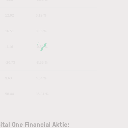
12.92
6.19 %
16.51
8.05 %
-1.16
-0.52 %
-20.73
-8.55 %
9.63
4.54 %
58.44
35.81 %
ital One Financial Aktie: