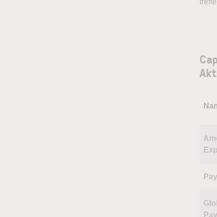
treff
Cap
Akt
Na
Ame
Exp
Pay
Glo
Pa