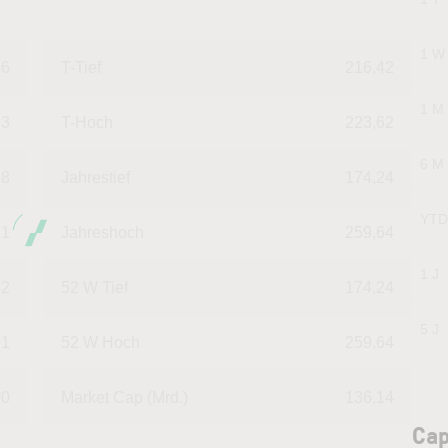
1 W
46
T-Tief
216,42
1 M
63
T-Hoch
223,62
6 M
28
Jahrestief
174,24
YTD
71
Jahreshoch
259,64
1 J
42
52 W Tief
174,24
5 J
91
52 W Hoch
259,64
00
Market Cap (Mrd.)
136,14
Cap