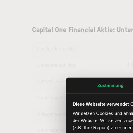
Capital One Financial Aktie: Un
Dividendenrendite
Umsatzrentabilität
4,
Umsatz je Aktie
98,
Zustimmung
Cashflow / Aktie
51,
Diese Webseite verwendet 
Wir setzen Cookies und ähnli
Anlageintensität
der Website. Wir setzen zud
(z.B. Ihre Region) zu erinner
Arbeitsintensität