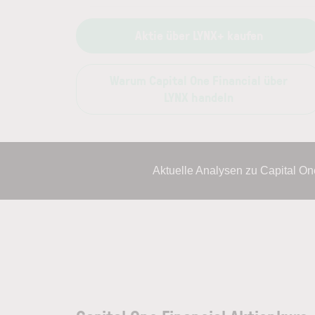
Aktie über LYNX+ kaufen
Warum Capital One Financial über
LYNX handeln
Aktuelle Analysen zu Capital O