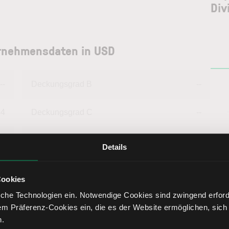
Div
ternehmensdaten in USD
--
Deckungsgrad B
--
54
Deckungsgrad C
--
82
Return on Investment
0,36
Details
26
Eigenkapitalquote
16,98
Cookies
che Technologien ein. Notwendige Cookies sind zwingend erforde
--
Fremdkapitalquote
83,02
em Präferenz-Cookies ein, die es der Website ermöglichen, sich
n.
--
Liquidität 1. Grades
--