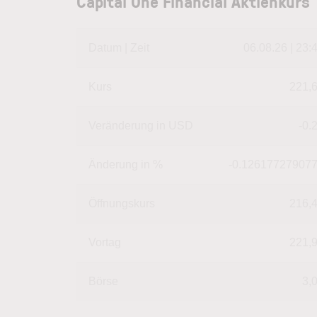
Capital One Financial Aktienkurs
Datum | Zeit
06.08.26 | 23:
Kurs
221,
Veränderung in USD
-0.
Änderung in %
-0.12617727907
Öffnungskurs
216,
Vortag
221,
Börse
3,