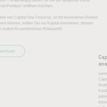
ützen – unabhängig davon, ob Sie auf steigende Kurse
ort-Position* eröffnen möchten.
Aktie von Capital One Financial, ist mit besonderen Risiken
ein können, sollten Sie nur Kapital investieren, dessen
e zudem Ihr persönliches Risikoprofil.
szeichnet
Cap
ana
Lern
Capit
Anal
Fund
pote
könn