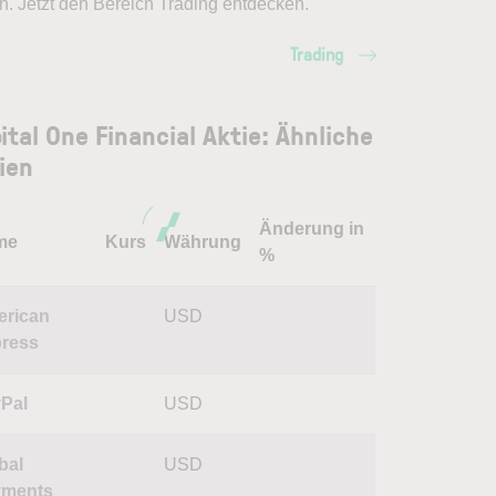
en. Jetzt den Bereich Trading entdecken.
Trading
ital One Financial Aktie: Ähnliche
ien
Änderung in
me
Kurs
Währung
%
rican
USD
ress
Pal
USD
bal
USD
yments