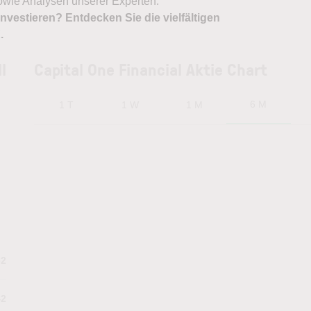
owie Analysen unserer Experten.
nvestieren? Entdecken Sie die vielfältigen
X
.
l
Capital One Financial Aktie Chart
6 M
1 T
1 W
1 M
62
42