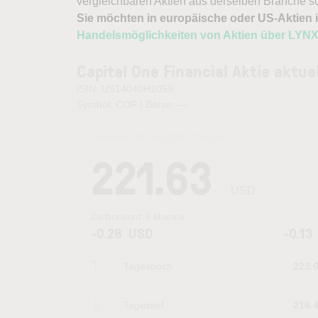
vergleichbaren Aktien aus derselben Branche s
Sie möchten in europäische oder US-Aktien i
Handelsmöglichkeiten von Aktien über LYN
Capital One Financial Aktie aktuel
ISIN: US14040H1059
Symbol: COF | Börse:
—
Kurszeit:
06.08.2026 23:46
Uhr
221.63
USD
Zeithorizont:
6 Monate
-0.28
USD
-0.13
Tageshoch
223.
Tagestief
216.