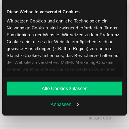
Knorr-Bremse AG
Diese Webseite verwendet Cookies
Wir setzen Cookies und ähnliche Technologien ein.
Kursziel
Erwartung
Kurs (bei
Notwendige Cookies sind zwingend erforderlich für das
—
Neutral
Analysepublikation)
Funktionieren der Website. Wir setzen zudem Präferenz-
108,70 EUR
Cookies ein, die es der Website ermöglichen, sich an
gewisse Einstellungen (z.B. Ihre Region) zu erinnern.
Heico Corporation
Statistik-Cookies helfen uns, das Besucherverhalten auf
der Website zu verstehen. Mittels Marketing-Cookies
Kursziel
Erwartung
Kurs (bei
können wir Produkte auf Sie zuschneiden sowie Ihnen
—
Bullisch
Analysepublikation)
zusammen mit weiteren Unternehmen personalisierte
363,44 USD
Angebote unterbreiten. Sie entscheiden, welche Cookies
Alle Cookies zulassen
Sie zulassen oder ablehnen. Ihre Entscheidung können
Dave Inc.
Sie jederzeit in den
Cookie-Einstellungen
ändern.
Weitere Infos auch in unserer
Datenschutzerklärung
.
Anpassen
Kursziel
Erwartung
Kurs (bei
—
Bullisch
Analysepublikation)
406,45 USD