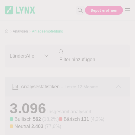
Skip to main content
Skip to search
Depot eröffnen
Suche nach Aktie, Autor...
Analysen
Anlageempfehlung
Länder:
Alle
Analysestatistiken
– Letzte 12 Monate
3.096
Insgesamt analysiert
Bullisch
562
(18,2%)
Bärisch
131
(4,2%)
Neutral
2.403
(77,6%)