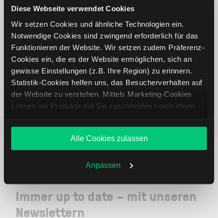
Online Broker LYNX
Diese Webseite verwendet Cookies
Wir setzen Cookies und ähnliche Technologien ein.
Notwendige Cookies sind zwingend erforderlich für das
Funktionieren der Website. Wir setzen zudem Präferenz-
Cookies ein, die es der Website ermöglichen, sich an
Weltweites Handeln
gewisse Einstellungen (z.B. Ihre Region) zu erinnern.
Statistik-Cookies helfen uns, das Besucherverhalten auf
der Website zu verstehen. Mittels Marketing-Cookies
können wir Produkte auf Sie zuschneiden sowie Ihnen
zusammen mit weiteren Unternehmen personalisierte
Beliebt
ETR:PLUN
Aktien im F
Angebote unterbreiten. Sie entscheiden, welche Cookies
Alle Cookies zulassen
Sie zulassen oder ablehnen. Ihre Entscheidung können
Sie jederzeit in den
Cookie-Einstellungen
ändern.
Weitere Infos auch in unserer
Datenschutzerklärung
.
Anpassen
Immer up to date – mit unseren
Newslettern