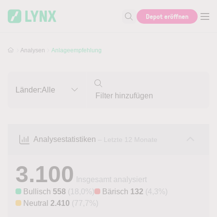
Skip to main content
Skip to search
Depot eröffnen
Suche nach Aktie, Autor...
Analysen
Anlageempfehlung
Länder:
Alle
Analysestatistiken
– Letzte 12 Monate
3.100
Insgesamt analysiert
Bullisch
558
(18,0%)
Bärisch
132
(4,3%)
Neutral
2.410
(77,7%)