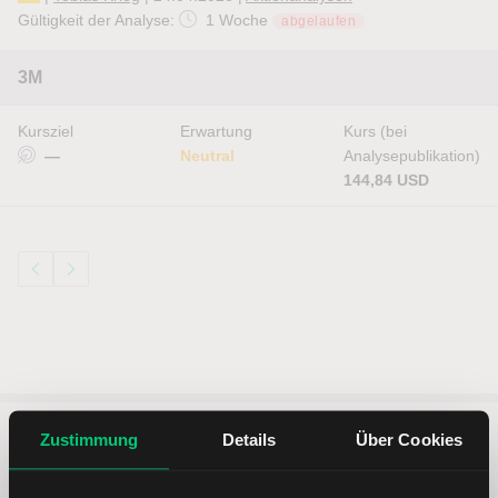
Gültigkeit der Analyse:
1 Woche
abgelaufen
3M
Kursziel
Erwartung
Kurs (bei
—
Neutral
Analysepublikation)
144,84 USD
Zustimmung
Details
Über Cookies
5 entscheidende Vorteile vom