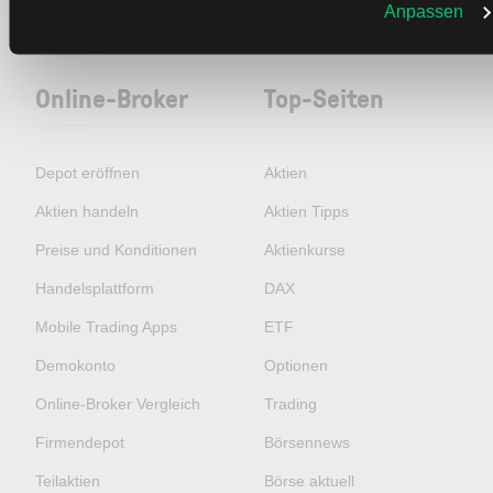
Anpassen
Vergangenheit sind keine Garantie für zukünftige
Entwicklungen.
Online-Broker
Top-Seiten
Depot eröffnen
Aktien
Aktien handeln
Aktien Tipps
Preise und Konditionen
Aktienkurse
Handelsplattform
DAX
Mobile Trading Apps
ETF
Demokonto
Optionen
Online-Broker Vergleich
Trading
Firmendepot
Börsennews
Teilaktien
Börse aktuell