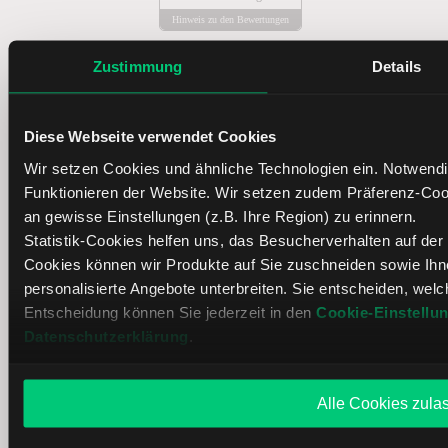
Hinweis zu den Bewertungen
Zustimmung
Details
Diese Webseite verwendet Cookies
Seit 2006 ist LYNX als Online-Broker aktiv. Über mehrere
Niederlassungen in Europa bieten wir mit nur einem Depot
Wir setzen Cookies und ähnliche Technologien ein. Notwendi
Zugang zu einer breiten Auswahl an Finanzinstrumenten.
Funktionieren der Website. Wir setzen zudem Präferenz-Cook
Unsere Kunden handeln über eine professionelle
an gewisse Einstellungen (z.B. Ihre Region) zu erinnern.
Handelsplattform mit hilfreichen Analysetools, unseren
Statistik-Cookies helfen uns, das Besucherverhalten auf der
Webtrader LYNX+ und Trading-Apps mit
Cookies können wir Produkte auf Sie zuschneiden sowie I
(Realtime-)Kursdaten. Zudem bekommen unsere Kunden
personalisierte Angebote unterbreiten. Sie entscheiden, wel
Service durch qualifizierte Experten. Darüber hinaus stellt
Entscheidung können Sie jederzeit in den
Cookie-Einstellu
das LYNX Börsen- & Wissensportal aktuelle
Börsennachrichten, Marktanalysen und edukative Inhalte
Datenschutzerklärung
.
bereit – mit Fokus auf die deutschen, amerikanischen und
asiatischen Märkte. Bitte beachten Sie: LYNX erteilt keine
Anlageberatung. Sie sind jederzeit selbst für Ihre
Alle Cookies zula
Anlageentscheidungen verantwortlich. Anlegen ist riskant.
Ihr Verlust kann Ihre Einlage übersteigen. Ergebnisse der