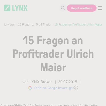
Skip to main content
Depot eröffnen
Suche nach Aktie, Autor...
Interviews
15 Fragen an Profi-Trader
15 Fragen an Profitrader Ulrich Maier
15 Fragen an
Profitrader Ulrich
Maier
von LYNX Broker
30.07.2015
LYNX bei Google bevorzugen
Ausgewählte Trader beantworten unseren standardisierten