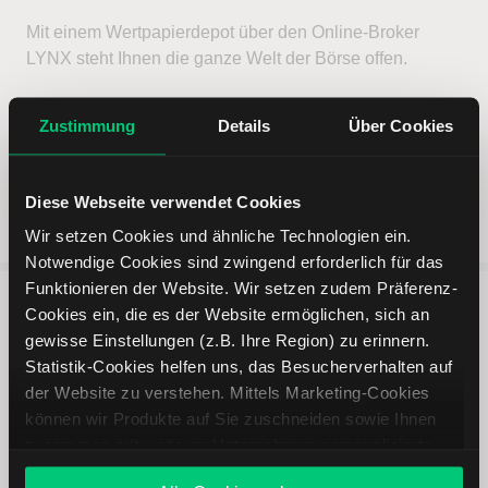
Mit einem Wertpapierdepot über den Online-Broker
LYNX steht Ihnen die ganze Welt der Börse offen.
Jetzt Depot eröffnen
Zustimmung
Details
Über Cookies
Diese Webseite verwendet Cookies
Wir setzen Cookies und ähnliche Technologien ein.
Notwendige Cookies sind zwingend erforderlich für das
Funktionieren der Website. Wir setzen zudem Präferenz-
Cookies ein, die es der Website ermöglichen, sich an
5 entscheidende Vorteile vom
gewisse Einstellungen (z.B. Ihre Region) zu erinnern.
Online Broker LYNX
Statistik-Cookies helfen uns, das Besucherverhalten auf
der Website zu verstehen. Mittels Marketing-Cookies
können wir Produkte auf Sie zuschneiden sowie Ihnen
zusammen mit weiteren Unternehmen personalisierte
Angebote unterbreiten. Sie entscheiden, welche Cookies