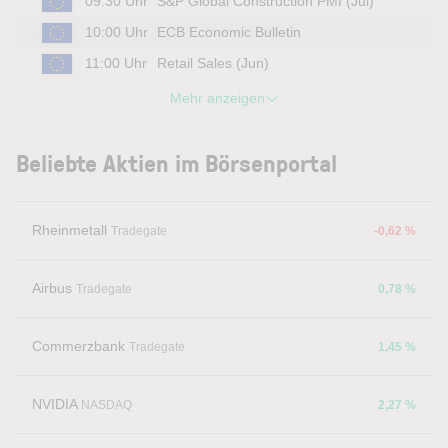
09:30 Uhr
S&P Global Construction PMI (Jul)
10:00 Uhr
ECB Economic Bulletin
11:00 Uhr
Retail Sales (Jun)
Mehr anzeigen
Beliebte Aktien im Börsenportal
Rheinmetall
Tradegate
-0,62 %
Airbus
Tradegate
0,78 %
Commerzbank
Tradegate
1,45 %
NVIDIA
NASDAQ
2,27 %