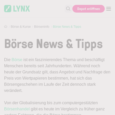
Skip to main content
Skip to search
Depot eröffnen
Suche nach Aktie, Autor...
Börse & Kurse
Börseninfo
Börse News & Tipps
Börse News & Tipps
Die
Börse
ist ein faszinierendes Thema und beschäftigt
Menschen bereits seit Jahrhunderten. Während noch
heute der Grundsatz gilt, dass Angebot und Nachfrage den
Preis von Wertpapieren bestimmen, hat sich das
Börsengeschehen im Laufe der Zeit dennoch stark
verändert.
Von der Globalisierung bis zum computergestützten
Börsenhandel
gibt es heute im Vergleich zu früher ganz