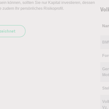
ein können, sollten Sie nur Kapital investieren, dessen
Vol
e zudem Ihr persönliches Risikoprofil.
Na
szeichnet
BM
For
Gen
Mot
Stel
Vol
Vz.