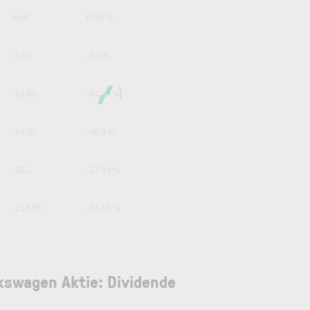
0.45
0.59 %
-0.85
-1.1 %
-24.85
-24.46 %
-28.25
-26.9 %
-16.1
-17.34 %
-213.85
-73.59 %
kswagen Aktie: Dividende