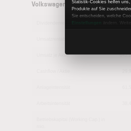
Volkswagen Aktie: Unternehmens
Statistik-Cookies helfen uns
Produkte auf Sie zuschneide
Sie entscheiden, welche Cook
Einstellungen
ändern. Weite
Dividendenrendite
Umsatzrentabilität
2,
Umsatz je Aktie
642,
Cashflow / Aktie
29,
Anlageintensität
61,
Arbeitsintensität
38,
Betriebskapital (Working Cap.) in
mio.