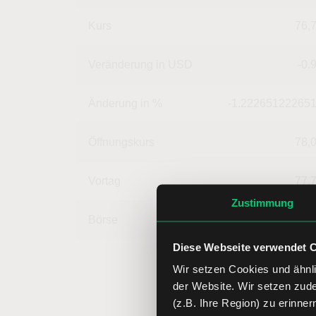
Kurs
76,
Veränderung in USD
-0.
Änderung in %
-1.22265122265
Öffnungskurs
78,
Vortag
77,
Zustimmung
Börse
1,
Diese Webseite verwendet 
Wir setzen Cookies und ähnli
der Website. Wir setzen zud
(z.B. Ihre Region) zu erinner