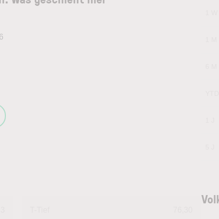
1 W
6
1 M
6 M
YTD
1 J
5 J
Vol
33
T-Tief
76,30