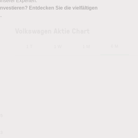
nserer Experten.
nvestieren? Entdecken Sie die vielfältigen
X
.
Volkswagen Aktie Chart
6 M
1 T
1 W
1 M
05
.3