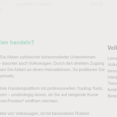
Liquidität 3. Grades
109,42
20
ien handeln?
Vol
ie Aktien zahlreicher börsennotierter Unternehmen
Lern
 – darunter auch Volkswagen. Durch den direkten Zugang
Volk
ben Sie Aktien an deren Heimatbörsen. So profitieren Sie
bess
preads.
inter
Tren
abile Handelsplattform mit professionellen Trading-Tools,
fundi
ützen – unabhängig davon, ob Sie auf steigende Kurse
Bere
ort-Position* eröffnen möchten.
 Aktie von Volkswagen, ist mit besonderen Risiken