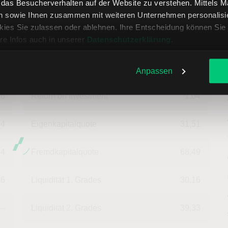
daten in EUR
, das Besucherverhalten auf der Website zu verstehen. Mittels 
n sowie Ihnen zusammen mit weiteren Unternehmen personalisier
ies Sie zulassen oder ablehnen. Ihre Entscheidung können Sie 
re Infos auch in unserer
Datenschutzerklärung
.
--
Deckungsgrad B
105,38
07
Deckungsgrad C
92,33
Anpassen
16
Return on Investment
1,04
94
Eigenkapitalquote
31,51
54
Fremdkapitalquote
68,49
46
Liquidität 1. Grades
30,16
--
Liquidität 2. Grades
39,33