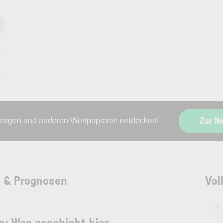
Zur N
swagen und anderen Wertpapieren entdecken!
n & Prognosen
Vol
1 T
: Was geschieht hier