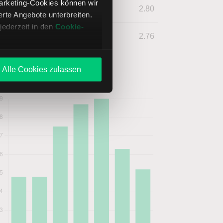
Marketing-Cookies können wir
2020
4.80
EUR
2.80
te Angebote unterbreiten.
jederzeit in den
Cookie-
2019
4.80
EUR
2.76
Alle Cookies zulassen