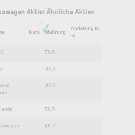
kswagen Aktie: Ähnliche Aktien
Änderung in
me
Kurs
Währung
%
W
EUR
d
USD
eral
USD
ors
lantis
EUR
kswagen
EUR