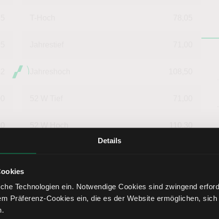
75
T-Hoch
78,05
95
Jahrestief
71,00
12
Jahreshoch
108,50
00
52 W Tief
71,00
70
52 W Hoch
110,30
Details
00
Market Cap (Mrd.)
23,02
Cookies
che Technologien ein. Notwendige Cookies sind zwingend erforde
em Präferenz-Cookies ein, die es der Website ermöglichen, sich
n.