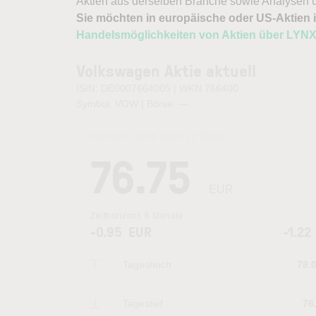
Aktien aus derselben Branche sowie Analysen u
Sie möchten in europäische oder US-Aktien i
Handelsmöglichkeiten von Aktien über LYN
Volkswagen Aktie aktuell
ISIN: DE0007664005 | WKN 766400
Symbol: VOW | Börse:
—
Kurszeit:
05.08.2026 21:33
Uhr
76.75
EUR
Zeithorizont:
6 Monate
-0.95
EUR
-1.22
Tageshoch
78.
Tagestief
76