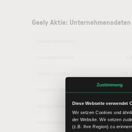
Geely Aktie: Unternehmensdaten
Dividendenrendite
Umsatzrentabilität
4,
Umsatz je Aktie
34,
Zustimmung
Cashflow / Aktie
4,
Diese Webseite verwendet 
Anlageintensität
45,
Wir setzen Cookies und ähnli
der Website. Wir setzen zud
Arbeitsintensität
54,
(z.B. Ihre Region) zu erinner