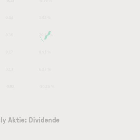
-0.13
-5.76 %
0.04
1.92 %
0.36
20.15 %
0.17
8.91 %
0.13
6.27 %
-0.92
-30.26 %
ly Aktie: Dividende