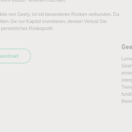
ort-Position* eröffnen möchten.
 Aktie von Geely, ist mit besonderen Risiken verbunden. Da
lten Sie nur Kapital investieren, dessen Verlust Sie
persönliches Risikoprofil.
Gee
szeichnet
Lern
Geely
eino
inter
Tren
fundi
Bere