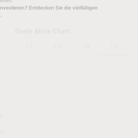
erten.
nvestieren? Entdecken Sie die vielfältigen
X
.
Geely Aktie Chart
6 M
1 T
1 W
1 M
16
11