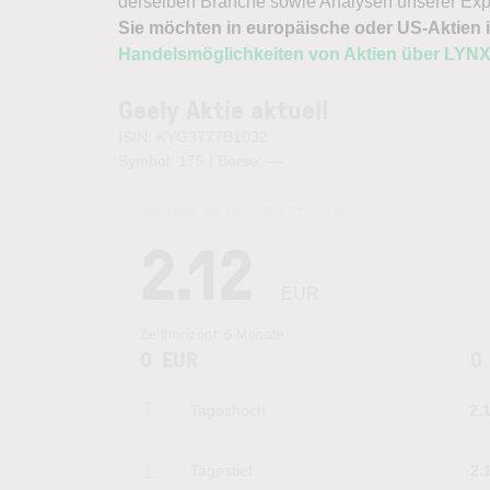
derselben Branche sowie Analysen unserer Exp
Sie möchten in europäische oder US-Aktien i
Handelsmöglichkeiten von Aktien über LYN
Geely Aktie aktuell
ISIN: KYG3777B1032
Symbol: 175 | Börse:
—
Kurszeit:
05.08.2026 21:16
Uhr
2.12
EUR
Zeithorizont:
6 Monate
0
EUR
0
Tageshoch
2.
Tagestief
2.