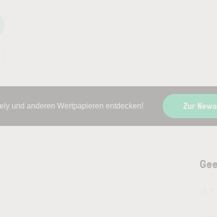
Zur News
ely und anderen Wertpapieren entdecken!
Gee
1 T