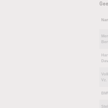
Gee
Na
Mer
Ben
Har
Dav
Vol
Vz.
BM
Stel