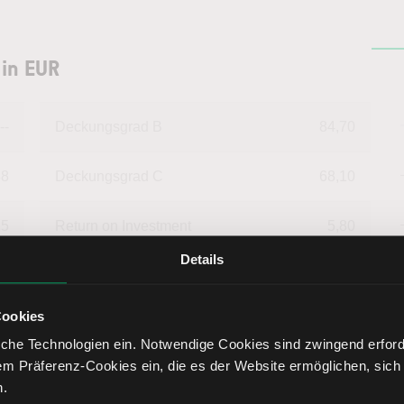
 in EUR
--
Deckungsgrad B
84,70
88
Deckungsgrad C
68,10
15
Return on Investment
5,80
Details
68
Eigenkapitalquote
32,24
Cookies
11
Fremdkapitalquote
67,76
che Technologien ein. Notwendige Cookies sind zwingend erforde
em Präferenz-Cookies ein, die es der Website ermöglichen, sich
89
Liquidität 1. Grades
38,01
n.