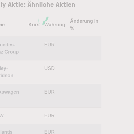
ly Aktie: Ähnliche Aktien
Änderung in
me
Kurs
Währung
%
cedes-
EUR
z Group
ley-
USD
idson
kswagen
EUR
W
EUR
lantis
EUR