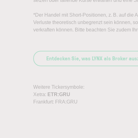
setzen oder fallende Kurse erwarten und eine Sh
*Der Handel mit Short-Positionen, z. B. auf die
Verluste theoretisch unbegrenzt sein können, sol
verkraften können. Bitte beachten Sie zudem Ihr 
Entdecken Sie, was LYNX als Broker au
Weitere Tickersymbole:
Xetra:
ETR:GRU
Frankfurt: FRA:GRU