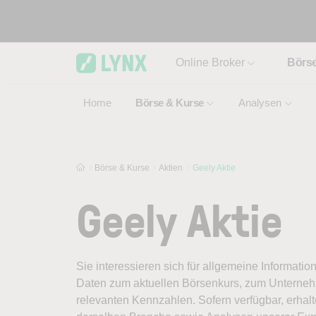
Skip to main content
Online Broker
Börs
Home
Börse & Kurse
Analysen
Börse & Kurse
Aktien
Geely Aktie
Geely Aktie
Sie interessieren sich für allgemeine Informatio
Daten zum aktuellen Börsenkurs, zum Unternehm
relevanten Kennzahlen. Sofern verfügbar, erhal