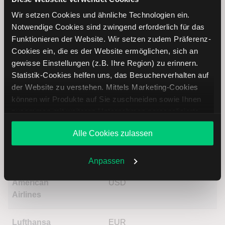
Airlines Holdings Aktie mithilfe technischer Analyse besser
Wir setzen Cookies und ähnliche Technologien ein.
einordnen, relevante Fundamentaldaten interpretieren und
Notwendige Cookies sind zwingend erforderlich für das
frühzeitig potenzielle Trendveränderungen erkennen. So
Funktionieren der Website. Wir setzen zudem Präferenz-
können Sie fundierte Handelsentscheidungen treffen. Jetzt
Cookies ein, die es der Website ermöglichen, sich an
den Bereich Trading entdecken.
gewisse Einstellungen (z.B. Ihre Region) zu erinnern.
Statistik-Cookies helfen uns, das Besucherverhalten auf
Trading
der Website zu verstehen. Mittels Marketing-Cookies
können wir Produkte auf Sie zuschneiden sowie Ihnen
United Airlines Holdings Aktie: Ähnliche
zusammen mit weiteren Unternehmen personalisierte
Aktien
Angebote unterbreiten. Sie entscheiden, welche Cookies
Alle Cookies zulassen
Sie zulassen oder ablehnen. Ihre Entscheidung können
Sie jederzeit in den
Cookie-Einstellungen
ändern.
Name
Kurs
Währung
Änderung in %
Weitere Infos auch in unserer
Datenschutzerklärung
.
Anpassen
American
USD
Airlines
Lufthansa
EUR