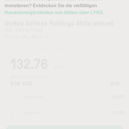
investieren? Entdecken Sie die vielfältigen
Handelsmöglichkeiten von Aktien über LYNX
.
United Airlines Holdings Aktie aktuell
ISIN: US9100471096
Symbol: UAL | Börse:
—
Kurszeit:
05.08.2026 22:46
Uhr
132.76
USD
Zeithorizont:
6 Monate
0.14
USD
0.11
Tageshoch
135.37
Tagestief
132.56