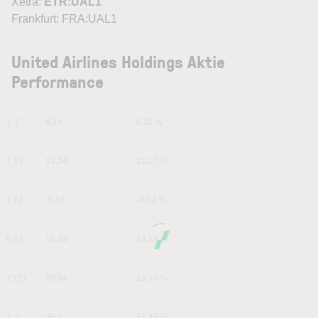
Xetra:
ETR:UAL1
Frankfurt: FRA:UAL1
United Airlines Holdings Aktie
Performance
1 T
0.14
0.11 %
1 W
13.34
11.17 %
1 M
-0.56
-0.42 %
6 M
16.85
14.54 %
YTD
20.94
18.73 %
1 J
45.1
51.45 %