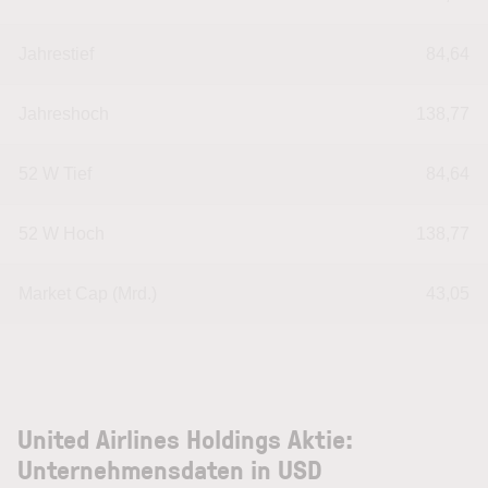
Jahrestief
84,64
Jahreshoch
138,77
52 W Tief
84,64
52 W Hoch
138,77
Market Cap (Mrd.)
43,05
United Airlines Holdings Aktie:
Unternehmensdaten in USD