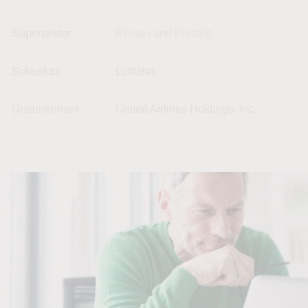
Supersektor
Reisen und Freizeit
Subsektor
Luftfahrt
Unternehmen
United Airlines Holdings, Inc.