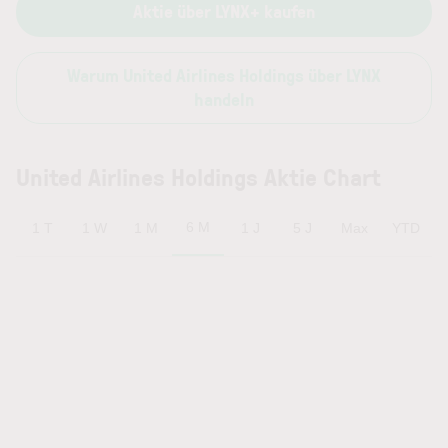
Aktie über LYNX+ kaufen
Warum United Airlines Holdings über LYNX
handeln
United Airlines Holdings Aktie Chart
6 M
1 T
1 W
1 M
1 J
5 J
Max
YTD