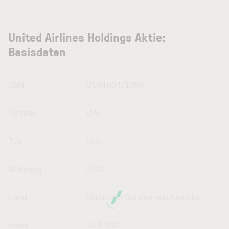
United Airlines Holdings Aktie:
Basisdaten
ISIN
US9100471096
Symbol
UAL
Typ
Aktie
Währung
USD
Land
Vereinigte Staaten von Amerika
Index
S&P 500