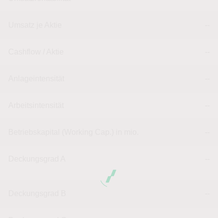
Umsatz je Aktie
--
Cashflow / Aktie
--
Anlageintensität
--
Arbeitsintensität
--
Betriebskapital (Working Cap.) in mio.
--
Deckungsgrad A
--
Deckungsgrad B
--