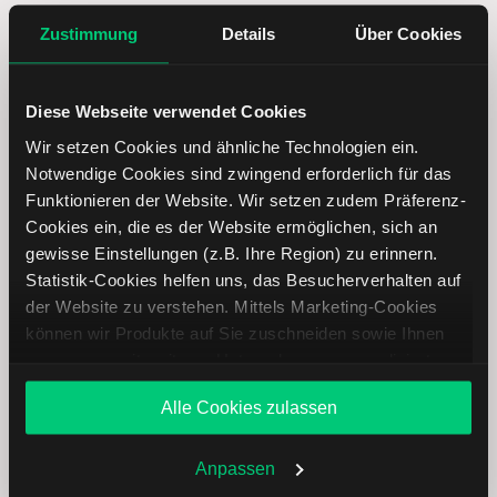
Zustimmung
Details
Über Cookies
Copa Holdings Aktie: Ähnliche Aktien
Diese Webseite verwendet Cookies
Name
Kurs
Währung
Änderung in %
Wir setzen Cookies und ähnliche Technologien ein.
Notwendige Cookies sind zwingend erforderlich für das
Delta Air Lines
USD
Funktionieren der Website. Wir setzen zudem Präferenz-
Cookies ein, die es der Website ermöglichen, sich an
gewisse Einstellungen (z.B. Ihre Region) zu erinnern.
Alaska Air
USD
Statistik-Cookies helfen uns, das Besucherverhalten auf
Group
der Website zu verstehen. Mittels Marketing-Cookies
können wir Produkte auf Sie zuschneiden sowie Ihnen
Allegiant Travel
USD
zusammen mit weiteren Unternehmen personalisierte
Angebote unterbreiten. Sie entscheiden, welche Cookies
American
USD
Alle Cookies zulassen
Sie zulassen oder ablehnen. Ihre Entscheidung können
Airlines
Sie jederzeit in den
Cookie-Einstellungen
ändern.
Weitere Infos auch in unserer
Datenschutzerklärung
.
Anpassen
Lufthansa
EUR