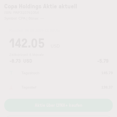
Copa Holdings Aktie aktuell
ISIN: PAP310761054
Symbol: CPA | Börse:
—
Kurszeit:
06.08.2026 22:00
Uhr
142.05
USD
Zeithorizont:
6 Monate
-8.73
USD
-5.79
Tageshoch
145.79
Tagestief
138.37
Aktie über LYNX+ kaufen