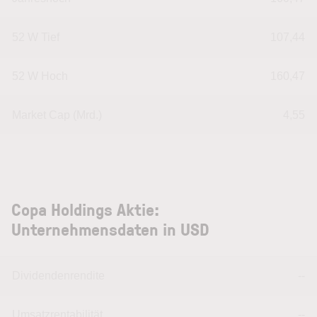
52 W Tief
107,44
52 W Hoch
160,47
Market Cap (Mrd.)
4,55
Copa Holdings Aktie:
Unternehmensdaten in USD
Dividendenrendite
--
Umsatzrentabilität
--