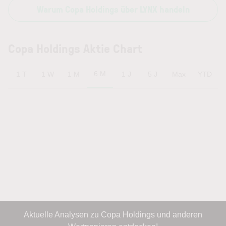
Warum Copa Holdings über LYNX handeln
Copa Holdings Aktie Chart
6 M
1 T
1 W
1 M
1 J
5 J
Max
YTD
Aktuelle Analysen zu Copa Holdings und anderen