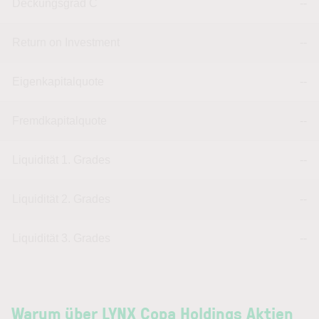
Deckungsgrad C
--
Return on Investment
--
Eigenkapitalquote
--
Fremdkapitalquote
--
Liquidität 1. Grades
--
Liquidität 2. Grades
--
Liquidität 3. Grades
--
Warum über LYNX Copa Holdings Aktien