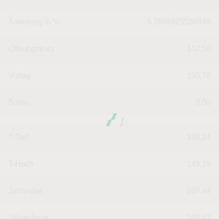
Änderung in %
-5.7898925586948
Öffnungskurs
142,50
Vortag
150,78
Börse
3,00
T-Tief
138,37
T-Hoch
145,79
Jahrestief
107,44
Jahreshoch
160,47