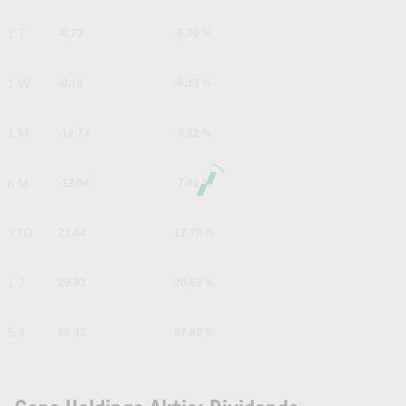
1 T
-8.73
-5.79 %
1 W
-0.18
-0.13 %
1 M
-12.73
-8.22 %
6 M
-12.04
-7.81 %
YTD
21.44
17.78 %
1 J
29.93
26.69 %
5 J
66.42
87.82 %