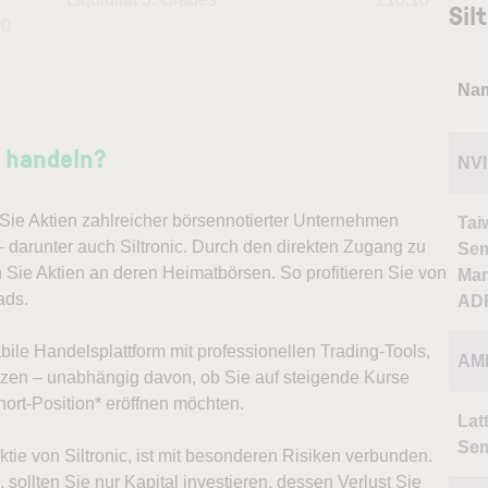
Sil
00
Na
n handeln?
NVI
ie Aktien zahlreicher börsennotierter Unternehmen
Tai
– darunter auch Siltronic. Durch den direkten Zugang zu
Sem
 Sie Aktien an deren Heimatbörsen. So profitieren Sie von
Man
ads.
AD
abile Handelsplattform mit professionellen Trading-Tools,
AM
ützen – unabhängig davon, ob Sie auf steigende Kurse
ort-Position* eröffnen möchten.
Lat
Sem
Aktie von Siltronic, ist mit besonderen Risiken verbunden.
sollten Sie nur Kapital investieren, dessen Verlust Sie