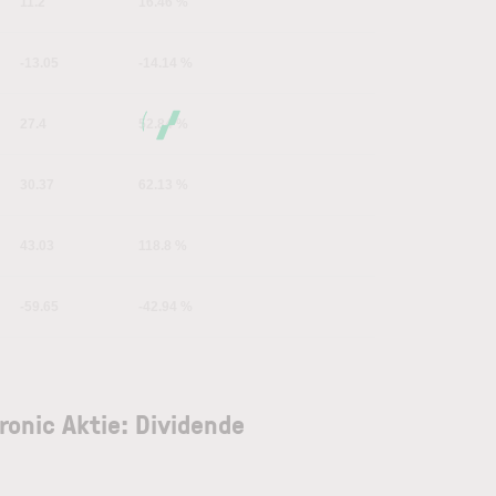
11.2
16.46 %
-13.05
-14.14 %
27.4
52.84 %
30.37
62.13 %
43.03
118.8 %
-59.65
-42.94 %
tronic Aktie: Dividende