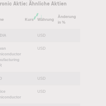
tronic Aktie: Ähnliche Aktien
Änderung
me
Kurs
Währung
in %
DIA
USD
wan
USD
iconductor
ufacturing
R
D
USD
tice
USD
iconductor