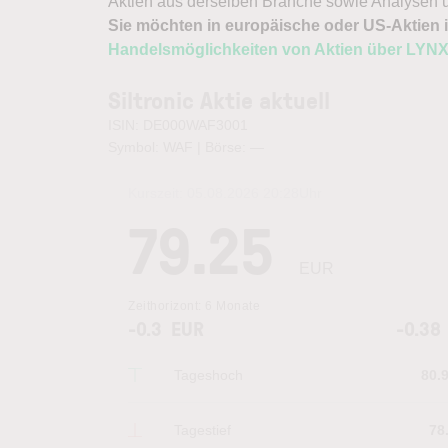
Aktien aus derselben Branche sowie Analysen u
Sie möchten in europäische oder US-Aktien i
Handelsmöglichkeiten von Aktien über LYN
Siltronic Aktie aktuell
ISIN: DE000WAF3001
Symbol: WAF | Börse:
—
Kurszeit:
05.08.2026 20:28
Uhr
79.25
EUR
Zeithorizont:
6 Monate
-0.3
EUR
-0.38
Tageshoch
80.
Tagestief
78