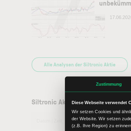
unbekümme
17.06.202
Alle Analysen der Siltronic Aktie
Zustimmung
Siltronic Aktienkurs
Diese Webseite verwendet 
Wir setzen Cookies und ähnli
der Website. Wir setzen zud
Datum | Zeit
05.08.26 | 20:
(z.B. Ihre Region) zu erinner