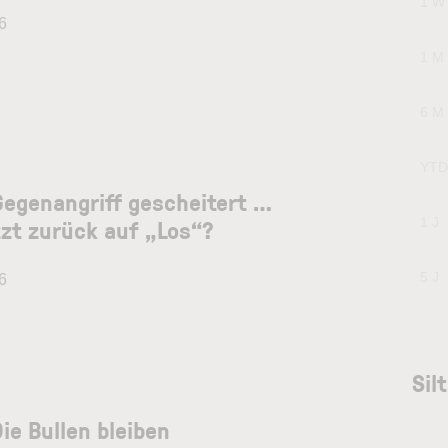
1 W
6
1 M
6 M
YTD
 Gegenangriff gescheitert …
tzt zurück auf „Los“?
1 J
5 J
6
Sil
Die Bullen bleiben