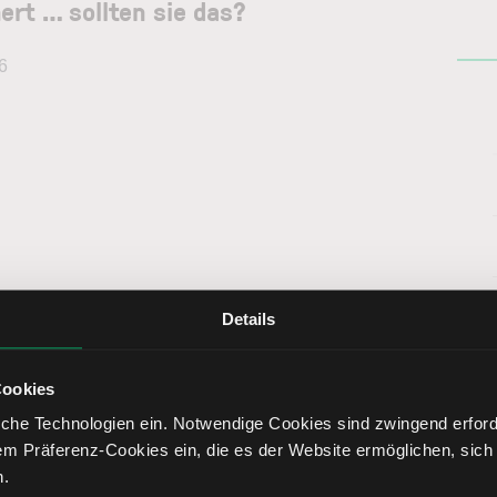
rt … sollten sie das?
6
Details
Cookies
che Technologien ein. Notwendige Cookies sind zwingend erforde
em Präferenz-Cookies ein, die es der Website ermöglichen, sich
28
T-Tief
78,70
n.