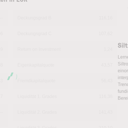
--
Deckungsgrad B
116,16
46
Deckungsgrad C
107,62
Sil
09
Return on Investment
1,24
Lern
Siltr
48
Eigenkapitalquote
43,57
eino
inter
43
Fremdkapitalquote
56,43
Tren
fundi
57
Liquidität 1. Grades
116,38
Bere
--
Liquidität 2. Grades
141,43
Liquidität 3. Grades
210,10