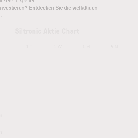
nserer Experten.
nvestieren? Entdecken Sie die vielfältigen
X
.
Siltronic Aktie Chart
6 M
1 T
1 W
1 M
95
.7