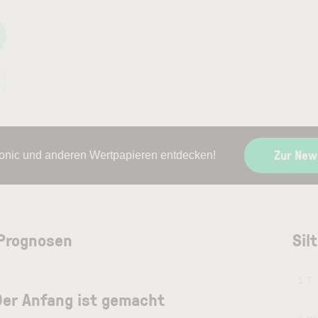
Zur New
tronic und anderen Wertpapieren entdecken!
 Prognosen
Sil
1 T
 Der Anfang ist gemacht