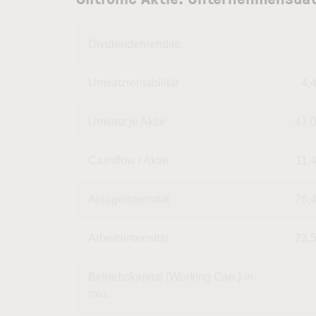
Dividendenrendite
Umsatzrentabilität
4,
Umsatz je Aktie
47,
Cashflow / Aktie
11,
Anlageintensität
76,
Arbeitsintensität
23,
Betriebskapital (Working Cap.) in
mio.