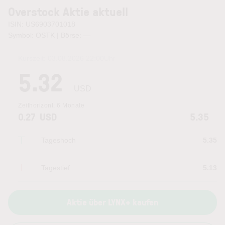
Overstock Aktie aktuell
ISIN: US6903701018
Symbol: OSTK | Börse:
—
Kurszeit:
03.08.2026 22:00
Uhr
5.32
USD
Zeithorizont:
6 Monate
0.27
USD
5.35
Tageshoch
5.35
Tagestief
5.13
Aktie über LYNX+ kaufen