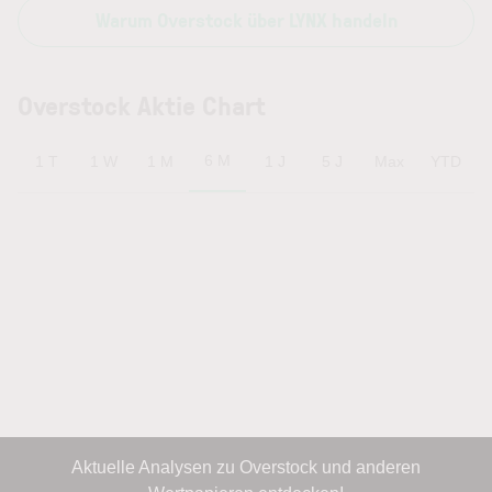
Warum Overstock über LYNX handeln
Overstock Aktie Chart
6 M
1 T
1 W
1 M
1 J
5 J
Max
YTD
Aktuelle Analysen zu Overstock und anderen