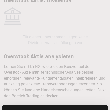
Overstock Aktie: Dividende
Für dieses Unternehmen liegen keine
Dividendenausschüttungen vor
Overstock Aktie analysieren
Lernen Sie mit LYNX, wie Sie den Kursverlauf der
Overstock Aktie mithilfe technischer Analyse besser
einordnen, relevante Fundamentaldaten interpretieren und
frühzeitig potenzielle Trendveränderungen erkennen. So
können Sie fundierte Handelsentscheidungen treffen. Jetzt
den Bereich Trading entdecken.
Trading