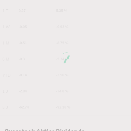
1 T
0.27
5.35 %
1 W
-0.05
-0.93 %
1 M
-0.51
-8.75 %
6 M
-0.3
-5.34 %
YTD
-0.14
-2.56 %
1 J
-2.84
-34.8 %
5 J
-62.74
-92.18 %