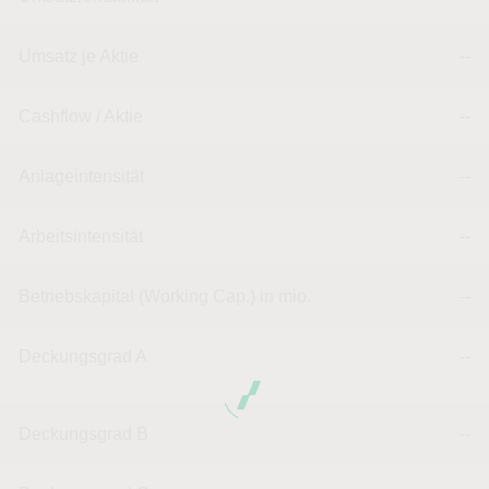
Umsatz je Aktie
--
Cashflow / Aktie
--
Anlageintensität
--
Arbeitsintensität
--
Betriebskapital (Working Cap.) in mio.
--
Deckungsgrad A
--
Deckungsgrad B
--