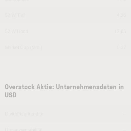
52 W Tief
4,26
52 W Hoch
12,65
Market Cap (Mrd.)
0,37
Overstock Aktie: Unternehmensdaten in
USD
Dividendenrendite
--
Umsatzrentabilität
--