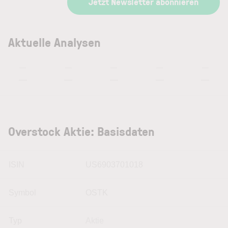
Jetzt Newsletter abonnieren
Aktuelle Analysen
—
—
—
—
—
—
—
—
—
—
Overstock Aktie: Basisdaten
ISIN
US6903701018
Symbol
OSTK
Typ
Aktie