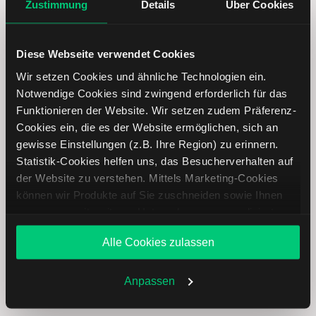
Zustimmung
Details
Über Cookies
Overstock Aktie: Ähnliche Aktien
Diese Webseite verwendet Cookies
Wir setzen Cookies und ähnliche Technologien ein.
Name
Kurs
Währung
Änderung in %
Notwendige Cookies sind zwingend erforderlich für das
Funktionieren der Website. Wir setzen zudem Präferenz-
AutoNation
USD
Cookies ein, die es der Website ermöglichen, sich an
gewisse Einstellungen (z.B. Ihre Region) zu erinnern.
Statistik-Cookies helfen uns, das Besucherverhalten auf
Fielmann
EUR
der Website zu verstehen. Mittels Marketing-Cookies
können wir Produkte auf Sie zuschneiden sowie Ihnen
Mister Spex
EUR
zusammen mit weiteren Unternehmen personalisierte
Angebote unterbreiten. Sie entscheiden, welche Cookies
Ceconomy
EUR
Alle Cookies zulassen
Sie zulassen oder ablehnen. Ihre Entscheidung können
Sie jederzeit in den
Cookie-Einstellungen
ändern.
Chewy
USD
Weitere Infos auch in unserer
Datenschutzerklärung
.
Anpassen