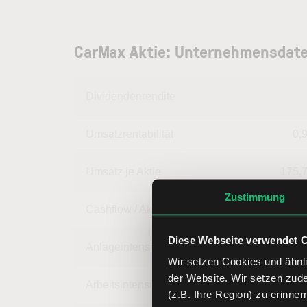
CarMax Aktie: Unternehmensdate
Dividendenrendite
Umsatzrentabilität
0,
Umsatz je Aktie
175,
Zustimmung
Cashflow / Aktie
12,
Diese Webseite verwendet 
Anlageintensität
79,
Wir setzen Cookies und ähnli
der Website. Wir setzen zud
Arbeitsintensität
20,
(z.B. Ihre Region) zu erinner