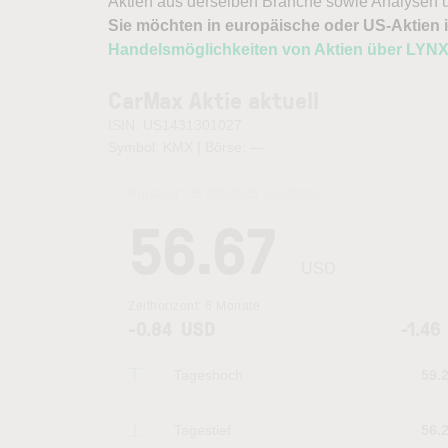
Aktien aus derselben Branche sowie Analysen u
Sie möchten in europäische oder US-Aktien i
Handelsmöglichkeiten von Aktien über LYN
CarMax Aktie aktuell
ISIN: US1431301027
Symbol: KMX | Börse:
—
Kurszeit:
05.08.2026 22:00
Uhr
56.67
USD
Zeithorizont:
6 Monate
-0.84
USD
-1.46
Tageshoch
59.
Tagestief
56.