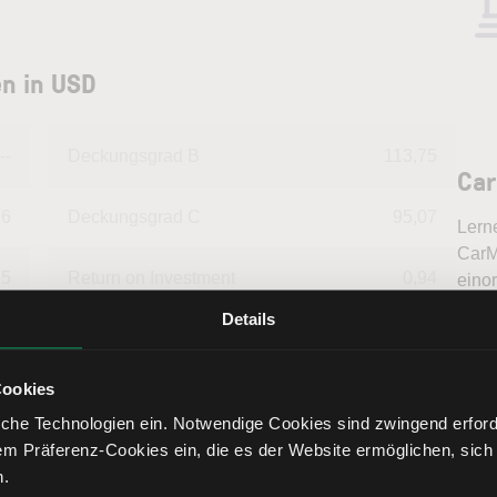
n in USD
--
Deckungsgrad B
113,75
Car
96
Deckungsgrad C
95,07
Lern
CarM
75
Return on Investment
0,94
eino
inter
Details
Tren
11
Eigenkapitalquote
22,33
fundi
Bere
Cookies
86
Fremdkapitalquote
77,67
che Technologien ein. Notwendige Cookies sind zwingend erforde
em Präferenz-Cookies ein, die es der Website ermöglichen, sich
14
Liquidität 1. Grades
29,60
n.