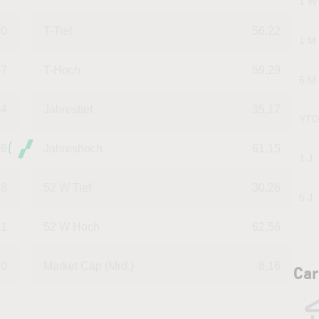
1 W
00
T-Tief
56,22
1 M
67
T-Hoch
59,29
6 M
84
Jahrestief
35,17
YTD
26
Jahreshoch
61,15
1 J
28
52 W Tief
30,26
5 J
51
52 W Hoch
62,56
00
Market Cap (Mrd.)
8,16
Car