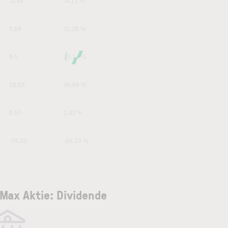
-2.44
-4.13 %
5.69
11.16 %
9.5
20.14 %
18.03
46.66 %
0.57
1.02 %
-79.33
-58.33 %
Max Aktie: Dividende