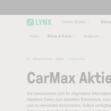
Skip to main content
Online Broker
Börs
Home
Börse & Kurse
Analysen
Börse & Kurse
Aktien
CarMax Aktie
CarMax Akti
Sie interessieren sich für allgemeine Informatio
objektive Daten zum aktuellen Börsenkurs, zum 
und zu relevanten Kennzahlen. Sofern verfügbar