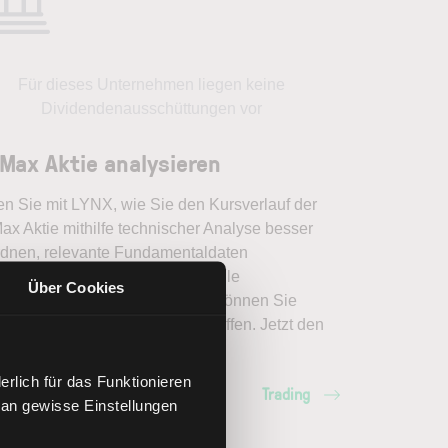
Für dieses Unternehmen liegen keine
Dividendenausschüttungen vor
Max Aktie analysieren
en Sie mit LYNX, wie Sie den Kursverlauf der
ax Aktie mithilfe technischer Analyse besser
rdnen, relevante Fundamentaldaten
pretieren und frühzeitig potenzielle
Über Cookies
dveränderungen erkennen. So können Sie
erte Handelsentscheidungen treffen. Jetzt den
ich Trading entdecken.
rlich für das Funktionieren
Trading
 an gewisse Einstellungen