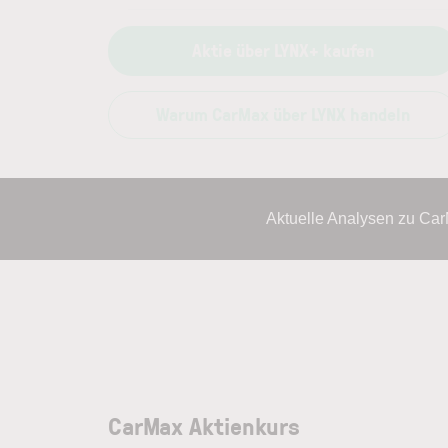
Aktie über LYNX+ kaufen
Warum CarMax über LYNX handeln
Aktuelle Analysen zu Ca
CarMax Aktienkurs