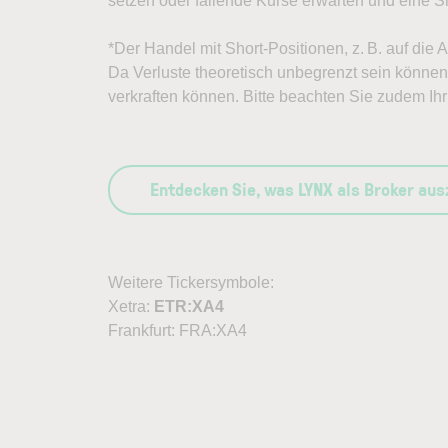
setzen oder fallende Kurse erwarten und eine Sh
*Der Handel mit Short-Positionen, z. B. auf die
Da Verluste theoretisch unbegrenzt sein können, 
verkraften können. Bitte beachten Sie zudem Ihr 
Entdecken Sie, was LYNX als Broker au
Weitere Tickersymbole:
Xetra:
ETR:XA4
Frankfurt: FRA:XA4