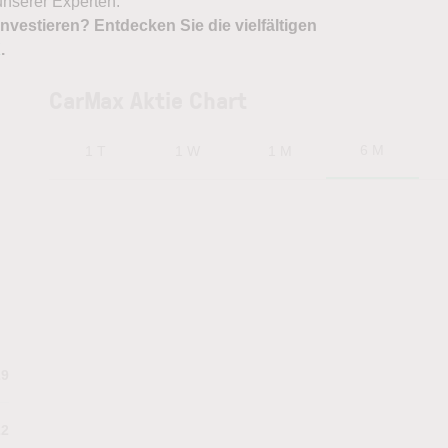
nserer Experten.
nvestieren? Entdecken Sie die vielfältigen
X
.
CarMax Aktie Chart
6 M
1 T
1 W
1 M
29
22