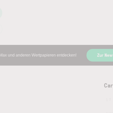
Zur New
rMax und anderen Wertpapieren entdecken!
Car
1 T