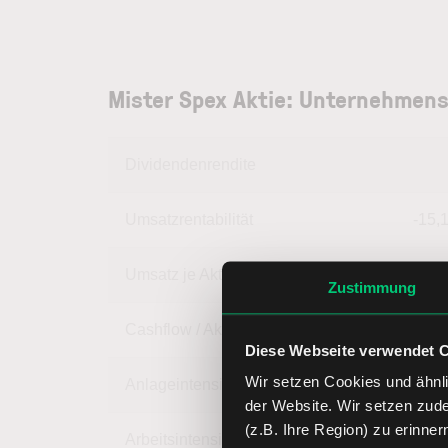
Mister Spex Aktie: Unternehmens
Dividendenrendite
Umsatzrentabilität
-15,
Umsatz je Aktie
5,
Zustimmung
Cashflow / Aktie
0,
Diese Webseite verwendet 
Wir setzen Cookies und ähnli
Anlageintensität
35,
der Website. Wir setzen zud
(z.B. Ihre Region) zu erinner
Arbeitsintensität
64,