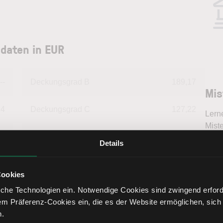
daten in EUR
--
Deckungsgrad B
189,17
Mis
14
Deckungsgrad C
127,22
Lern
Miste
57
Return on Investment
-19,52
bess
Details
inter
Tren
05
Eigenkapitalquote
31,98
fundi
Cookies
Bere
che Technologien ein. Notwendige Cookies sind zwingend erforde
52
Fremdkapitalquote
68,02
em Präferenz-Cookies ein, die es der Website ermöglichen, sich
n.
48
Liquidität 1. Grades
118,67