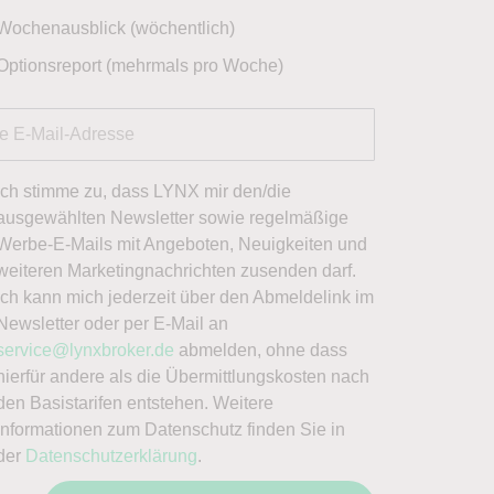
Wochenausblick (wöchentlich)
Optionsreport (mehrmals pro Woche)
Ich stimme zu, dass LYNX mir den/die
ausgewählten Newsletter sowie regelmäßige
Werbe-E-Mails mit Angeboten, Neuigkeiten und
weiteren Marketingnachrichten zusenden darf.
Ich kann mich jederzeit über den Abmeldelink im
Newsletter oder per E-Mail an
service@lynxbroker.de
abmelden, ohne dass
hierfür andere als die Übermittlungskosten nach
den Basistarifen entstehen. Weitere
Informationen zum Datenschutz finden Sie in
der
Datenschutzerklärung
.