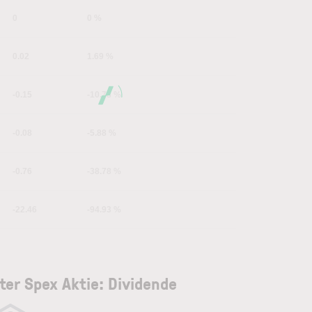
0
0 %
0.02
1.69 %
-0.15
-10.78 %
-0.08
-5.88 %
-0.76
-38.78 %
-22.46
-94.93 %
ter Spex Aktie: Dividende