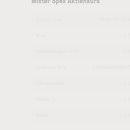
Mister Spex Aktienkurs
Datum | Zeit
05.08.26 | 15:
Kurs
1,
Veränderung in USD
-0.
Änderung in %
-0.826446280991
Öffnungskurs
1,
Vortag
1,
Börse
1,