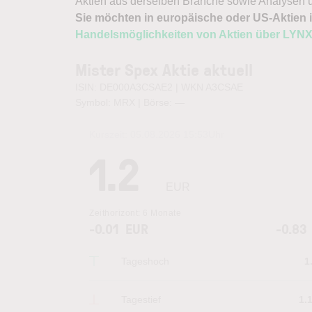
Aktien aus derselben Branche sowie Analysen u
Sie möchten in europäische oder US-Aktien i
Handelsmöglichkeiten von Aktien über LYN
Mister Spex Aktie aktuell
ISIN: DE000A3CSAE2 | WKN A3CSAE
Symbol: MRX | Börse:
—
Kurszeit:
05.08.2026 15:53
Uhr
1.2
EUR
Zeithorizont:
6 Monate
-0.01
EUR
-0.83
Tageshoch
1
Tagestief
1.