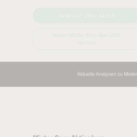
Aktie über LYNX+ kaufen
Warum Mister Spex über LYNX
handeln
Aktuelle Analysen zu Mist