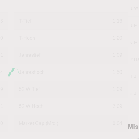
1 W
53
T-Tief
1,16
1 M
20
T-Hoch
1,20
6 M
01
Jahrestief
1,09
YTD
74
Jahreshoch
1,50
1 J
19
52 W Tief
1,09
5 J
21
52 W Hoch
2,09
00
Market Cap (Mrd.)
0,04
Mis