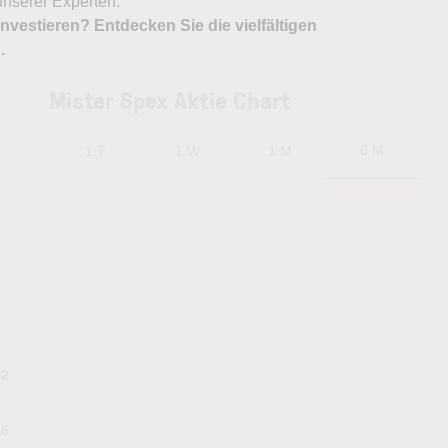
nserer Experten.
nvestieren? Entdecken Sie die vielfältigen
X
.
Mister Spex Aktie Chart
6 M
1 T
1 W
1 M
.2
16