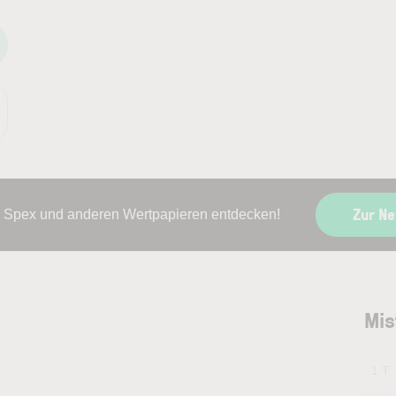
Zur N
er Spex und anderen Wertpapieren entdecken!
Mis
1 T