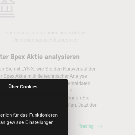
Für dieses Unternehmen liegen keine
Dividendenausschüttungen vor
ter Spex Aktie analysieren
en Sie mit LYNX, wie Sie den Kursverlauf der
r Spex Aktie mithilfe technischer Analyse
er einordnen, relevante Fundamentaldaten
Über Cookies
pretieren und frühzeitig potenzielle
dveränderungen erkennen. So können Sie
erte Handelsentscheidungen treffen. Jetzt den
ich Trading entdecken.
rlich für das Funktionieren
 an gewisse Einstellungen
Trading