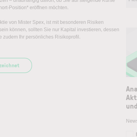
ützen – unabhängig davon, ob Sie auf steigende Kurse
ort-Position* eröffnen möchten.
Aktie von Mister Spex, ist mit besonderen Risiken
ein können, sollten Sie nur Kapital investieren, dessen
e zudem Ihr persönliches Risikoprofil.
szeichnet
Ana
Akt
und
News