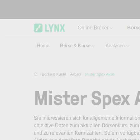
Skip to main content
Online Broker
Börs
Home
Börse & Kurse
Analysen
Börse & Kurse
Aktien
Mister Spex Aktie
Mister Spex 
Sie interessieren sich für allgemeine Informatio
objektive Daten zum aktuellen Börsenkurs, zum 
und zu relevanten Kennzahlen. Sofern verfügbar