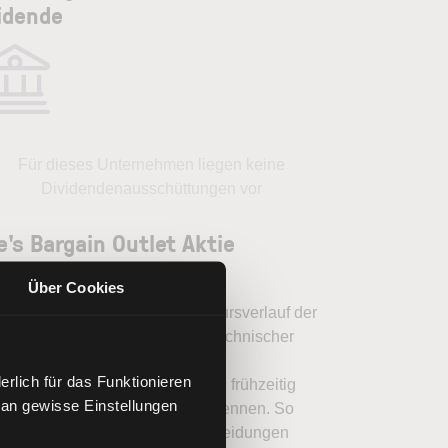
idende
Für dieses Unternehmen liegen keine
Dividendenausschüttungen vor
ie's Bargain Outlet Aktie
lysieren
Über Cookies
en Sie mit LYNX, wie Sie den Kursverlauf der
's Bargain Outlet Aktie mithilfe technischer
yse besser einordnen, relevante
rlich für das Funktionieren
amentaldaten interpretieren und frühzeitig
 an gewisse Einstellungen
nzielle Trendveränderungen erkennen. So
en Sie fundierte Handelsentscheidungen