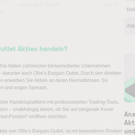
Liquidität 3. Grades
240,75
Dol
84
Ali
Outlet Aktien handeln?
ie Aktien zahlreicher börsennotierter Unternehmen
 darunter auch Ollie's Bargain Outlet. Durch den direkten
en erwerben Sie Aktien an deren Heimatbörsen. So
en und engen Spreads.
abile Handelsplattform mit professionellen Trading-Tools,
ützen – unabhängig davon, ob Sie auf steigende Kurse
Ana
ort-Position* eröffnen möchten.
Akt
und
ktie von Ollie's Bargain Outlet, ist mit besonderen Risiken