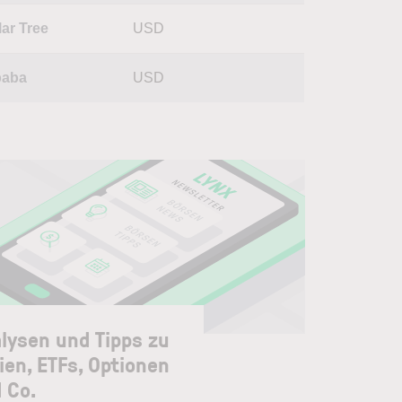
lar Tree
USD
baba
USD
lysen und Tipps zu
ien, ETFs, Optionen
 Co.