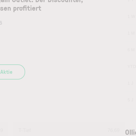
sen profitiert
1 W
6
1 M
6 M
YTD
 Aktie
1 J
5 J
Oll
59
T-Tief
76,69