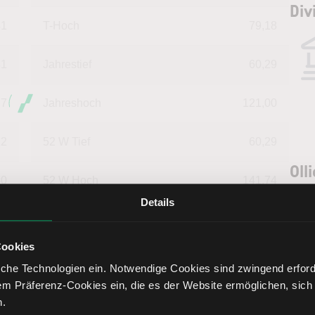
Div
41
T-Hoch
79,18
31
Jahrestief
60,29
.7
Jahreshoch
121,00
22
52 W Tief
60,29
Oll
40
52 W Hoch
141,74
ana
Details
00
Market Cap (Mrd.)
4,66
Lern
Ollie
Cookies
Anal
che Technologien ein. Notwendige Cookies sind zwingend erforde
Fund
em Präferenz-Cookies ein, die es der Website ermöglichen, sich
pote
n.
könn