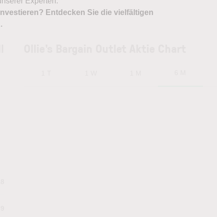
nserer Experten.
nvestieren? Entdecken Sie die vielfältigen
X
.
l
Ollie's Bargain Outlet Aktie Chart
6 M
1 T
1 W
1 M
18
69