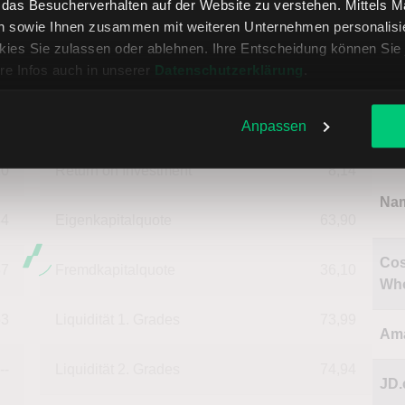
ternehmensdaten in USD
, das Besucherverhalten auf der Website zu verstehen. Mittels 
treff
n sowie Ihnen zusammen mit weiteren Unternehmen personalisier
ies Sie zulassen oder ablehnen. Ihre Entscheidung können Sie 
re Infos auch in unserer
Datenschutzerklärung
.
--
Deckungsgrad B
128,31
Oll
08
Deckungsgrad C
96,72
Anpassen
Akt
20
Return on Investment
8,14
Na
84
Eigenkapitalquote
63,90
Cos
37
Fremdkapitalquote
36,10
Who
63
Liquidität 1. Grades
73,99
Am
--
Liquidität 2. Grades
74,94
JD