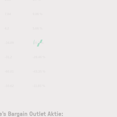
7.04
9.86 %
4.2
5.66 %
-34.09
-30.3 %
-31.2
-28.46 %
-60.01
-43.35 %
-10.62
-11.93 %
ie's Bargain Outlet Aktie: