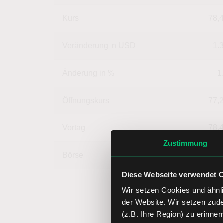
Kurs
78,
Veränderung in USD
1.
Änderung in %
1
Öffnungskurs
77,
Vortag
78,
Zustimmung
Börse
4,
Diese Webseite verwendet 
Wir setzen Cookies und ähnli
der Website. Wir setzen zud
(z.B. Ihre Region) zu erinner