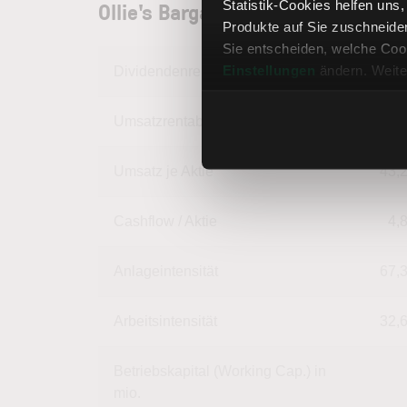
Ollie's Bargain Outlet Aktie: Un
Statistik-Cookies helfen uns
Produkte auf Sie zuschneide
Sie entscheiden, welche Cook
Einstellungen
ändern. Weite
Dividendenrendite
Umsatzrentabilität
9,
Umsatz je Aktie
43,
Cashflow / Aktie
4,
Anlageintensität
67,
Arbeitsintensität
32,
Betriebskapital (Working Cap.) in
mio.