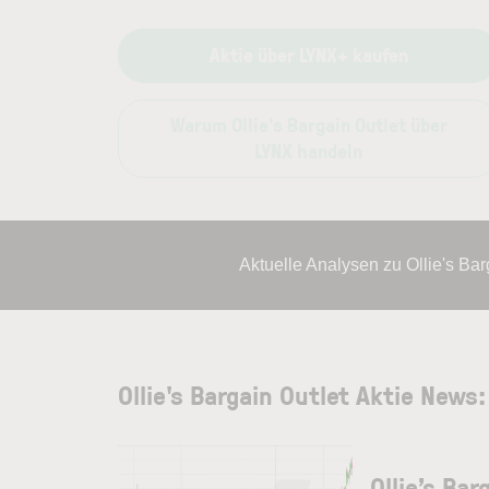
Aktie über LYNX+ kaufen
Warum Ollie's Bargain Outlet über
LYNX handeln
Aktuelle Analysen zu Ollie's Ba
Ollie's Bargain Outlet Aktie New
Ollie’s Bar