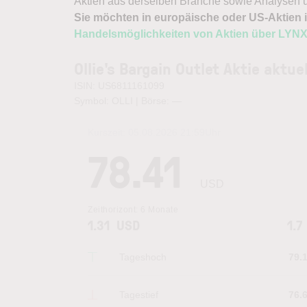
Aktien aus derselben Branche sowie Analysen u
Sie möchten in europäische oder US-Aktien i
Handelsmöglichkeiten von Aktien über LYN
Ollie's Bargain Outlet Aktie aktuel
ISIN: US6811161099
Symbol: OLLI | Börse:
—
Kurszeit:
05.08.2026 21:59
Uhr
78.41
USD
Zeithorizont:
6 Monate
1.31
USD
1.7
Tageshoch
79.
Tagestief
76.