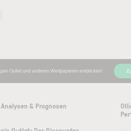
Z
rgain Outlet und anderen Wertpapieren entdecken!
s: Analysen & Prognosen
Oll
Per
gain Outlet: Der Discounter,
1 T