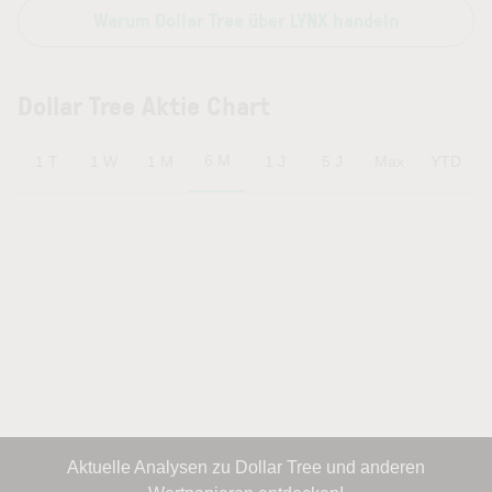
Warum Dollar Tree über LYNX handeln
Dollar Tree Aktie Chart
6 M
1 T
1 W
1 M
1 J
5 J
Max
YTD
Aktuelle Analysen zu Dollar Tree und anderen