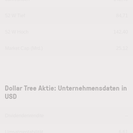
52 W Tief
84,71
52 W Hoch
142,40
Market Cap (Mrd.)
25,12
Dollar Tree Aktie: Unternehmensdaten in
USD
Dividendenrendite
--
Umsatzrentabilität
6,61