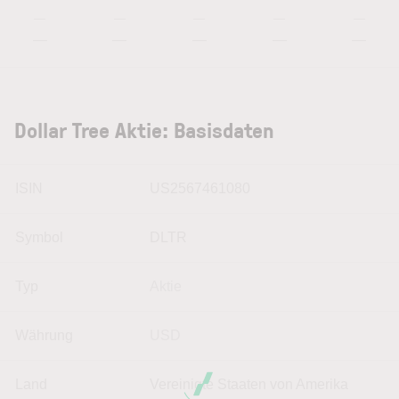
—
—
—
—
—
—
—
—
—
—
Dollar Tree Aktie: Basisdaten
ISIN
US2567461080
Symbol
DLTR
Typ
Aktie
Währung
USD
Land
Vereinigte Staaten von Amerika