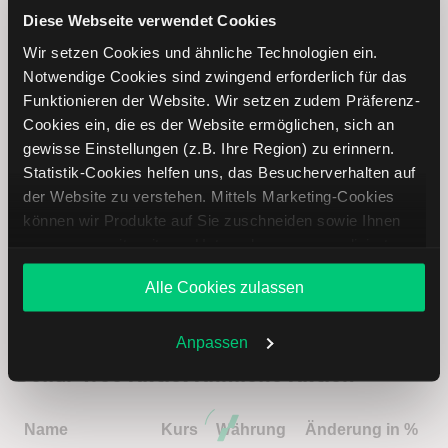
Für dieses Unternehmen liegen keine
Diese Webseite verwendet Cookies
Dividendenausschüttungen vor
Wir setzen Cookies und ähnliche Technologien ein.
Notwendige Cookies sind zwingend erforderlich für das
Dollar Tree Aktie analysieren
Funktionieren der Website. Wir setzen zudem Präferenz-
Cookies ein, die es der Website ermöglichen, sich an
Lernen Sie mit LYNX, wie Sie den Kursverlauf der Dollar
gewisse Einstellungen (z.B. Ihre Region) zu erinnern.
Tree Aktie mithilfe technischer Analyse besser einordnen,
Statistik-Cookies helfen uns, das Besucherverhalten auf
relevante Fundamentaldaten interpretieren und frühzeitig
der Website zu verstehen. Mittels Marketing-Cookies
potenzielle Trendveränderungen erkennen. So können Sie
können wir Produkte auf Sie zuschneiden sowie Ihnen
fundierte Handelsentscheidungen treffen. Jetzt den
zusammen mit weiteren Unternehmen personalisierte
Bereich Trading entdecken.
Angebote unterbreiten. Sie entscheiden, welche Cookies
Alle Cookies zulassen
Sie zulassen oder ablehnen. Ihre Entscheidung können
Trading
Sie jederzeit in den
Cookie-Einstellungen
ändern.
Weitere Infos auch in unserer
Datenschutzerklärung
.
Anpassen
Dollar Tree Aktie: Ähnliche Aktien
Name
Kurs
Währung
Änderung in %