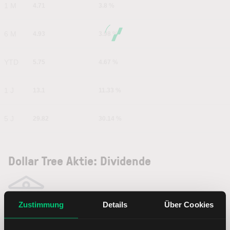
1 M
4.71
3.8 %
6 M
4.93
3.98 %
YTD
5.75
4.67 %
1 J
13.1
11.33 %
5 J
29.82
30.14 %
Dollar Tree Aktie: Dividende
Zustimmung
Details
Über Cookies