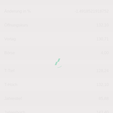
Änderung in %
-1.4918521918752
Öffnungskurs
132,10
Vortag
130,71
Börse
4,00
T-Tief
128,24
T-Hoch
132,10
Jahrestief
85,88
Jahreshoch
142,40