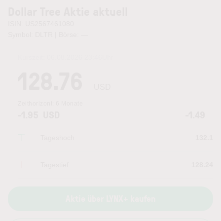
Dollar Tree Aktie aktuell
ISIN: US2567461080
Symbol: DLTR | Börse:
—
Kurszeit:
06.08.2026 23:46
Uhr
128.76
USD
Zeithorizont:
6 Monate
-1.95
USD
-1.49
Tageshoch
132.1
Tagestief
128.24
Aktie über LYNX+ kaufen