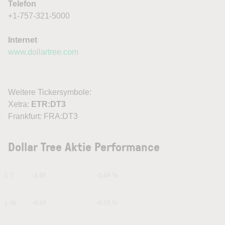
Telefon
+1-757-321-5000
Internet
www.dollartree.com
Weitere Tickersymbole:
Xetra:
ETR:DT3
Frankfurt: FRA:DT3
Dollar Tree Aktie Performance
1 T
-1.95
-1.49 %
1 W
-0.19
-0.15 %