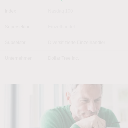
Index
Nasdaq 100
Supersektor
Einzelhandel
Subsektor
Diversifizierte Einzelhändler
Unternehmen
Dollar Tree Inc.