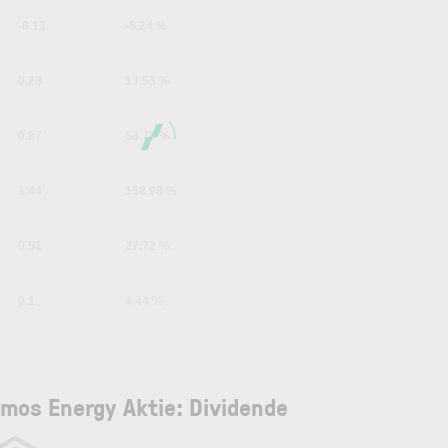
-0.13
-5.24 %
0.28
13.53 %
0.87
58.78 %
1.44
158.98 %
0.51
27.72 %
0.1
4.44 %
mos Energy Aktie: Dividende