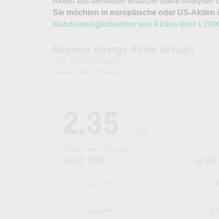
Aktien aus derselben Branche sowie Analysen u
Sie möchten in europäische oder US-Aktien i
Handelsmöglichkeiten von Aktien über LYN
Kosmos Energy Aktie aktuell
ISIN: US5006881065
Symbol: KOS | Börse:
—
Kurszeit:
05.08.2026 22:00
Uhr
2.35
USD
Zeithorizont:
6 Monate
-0.07
USD
-2.89
Tageshoch
2.
Tagestief
2.