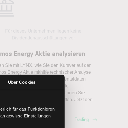
Für dieses Unternehmen liegen keine
Dividendenausschüttungen vor
mos Energy Aktie analysieren
en Sie mit LYNX, wie Sie den Kursverlauf der
os Energy Aktie mithilfe technischer Analyse
er einordnen, relevante Fundamentaldaten
Über Cookies
pretieren und frühzeitig potenzielle
dveränderungen erkennen. So können Sie
erte Handelsentscheidungen treffen. Jetzt den
ich Trading entdecken.
rlich für das Funktionieren
 an gewisse Einstellungen
Trading