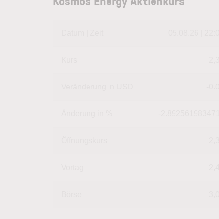
Kosmos Energy Aktienkurs
Datum | Zeit
05.08.26 | 22:
Kurs
2,
Veränderung in USD
-0.
Änderung in %
-2.89256198347
Öffnungskurs
2,
Vortag
2,
Börse
3,