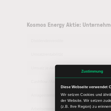
Kosmos Energy Aktie: Unternehm
Dividendenrendite
Umsatzrentabilität
Umsatz je Aktie
Zustimmung
Cashflow / Aktie
Diese Webseite verwendet 
Wir setzen Cookies und ähnli
Anlageintensität
der Website. Wir setzen zud
(z.B. Ihre Region) zu erinner
Arbeitsintensität