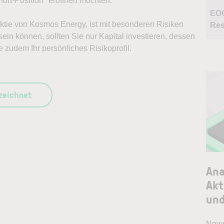
ort-Position* eröffnen möchten.
EO
 Aktie von Kosmos Energy, ist mit besonderen Risiken
Res
ein können, sollten Sie nur Kapital investieren, dessen
e zudem Ihr persönliches Risikoprofil.
szeichnet
Ana
Akt
und
News