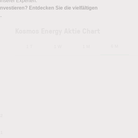
nserer Experten.
nvestieren? Entdecken Sie die vielfältigen
X
.
Kosmos Energy Aktie Chart
6 M
1 T
1 W
1 M
42
31