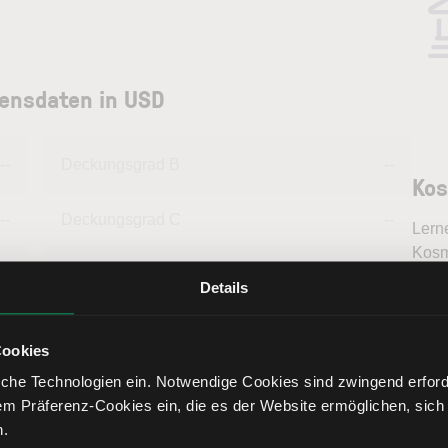
ensdaten in USD
--
Deckungsgrad B
--
Kos
--
Deckungsgrad C
--
Lern
Kosm
--
Return on Investment
--
bess
Details
inter
Tren
--
Eigenkapitalquote
--
fundi
Cookies
Bere
che Technologien ein. Notwendige Cookies sind zwingend erforde
--
Fremdkapitalquote
--
em Präferenz-Cookies ein, die es der Website ermöglichen, sich
n.
--
Liquidität 1. Grades
--