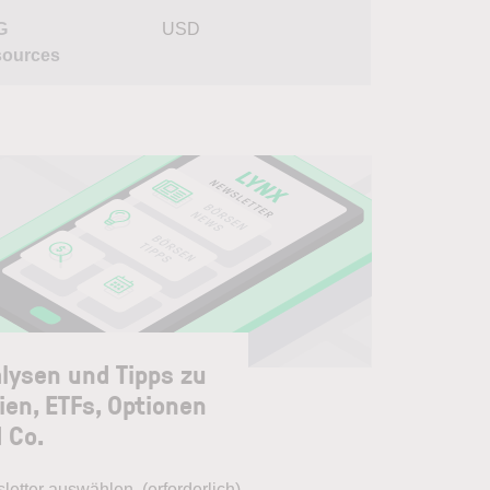
G
USD
ources
lysen und Tipps zu
ien, ETFs, Optionen
 Co.
letter auswählen
(erforderlich)