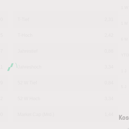
1 W
00
T-Tief
2,31
1 M
35
T-Hoch
2,42
6 M
07
Jahrestief
0,88
YTD
11
Jahreshoch
3,34
1 J
39
52 W Tief
0,84
5 J
42
52 W Hoch
3,34
00
Market Cap (Mrd.)
1,44
Kos