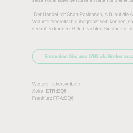
setzen oder fallende Kurse erwarten und eine Sh
*Der Handel mit Short-Positionen, z. B. auf die
Verluste theoretisch unbegrenzt sein können, sol
verkraften können. Bitte beachten Sie zudem Ihr 
Entdecken Sie, was LYNX als Broker au
Weitere Tickersymbole:
Xetra:
ETR:EQ6
Frankfurt: FRA:EQ6