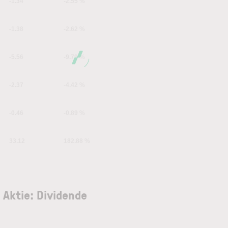
-1.34
-2.55 %
-1.38
-2.62 %
-5.56
-9.79 %
-2.37
-4.42 %
-0.46
-0.89 %
33.12
182.88 %
 Aktie: Dividende