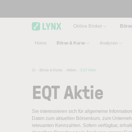
Skip to main content
Online Broker
Börs
Home
Börse & Kurse
Analysen
Börse & Kurse
Aktien
EQT Aktie
EQT Aktie
Sie interessieren sich für allgemeine Informatio
Daten zum aktuellen Börsenkurs, zum Unternehm
relevanten Kennzahlen. Sofern verfügbar, erhal