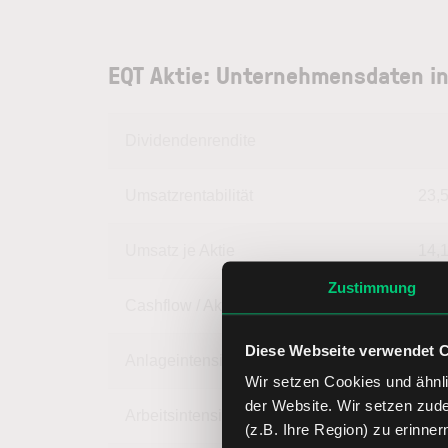
EQT Aktie: Unternehmensdaten i
Dividendenrendite
Umsatzrentabilität
23,
Umsatz je Aktie
14,
Zustimmung
Cashflow / Aktie
8,
Diese Webseite verwendet 
Anlageintensität
95,
Wir setzen Cookies und ähnli
der Website. Wir setzen zud
Arbeitsintensität
4,
(z.B. Ihre Region) zu erinner