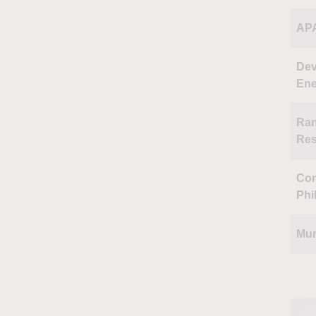
AP
De
Ene
Ra
Res
Co
Phil
Mur