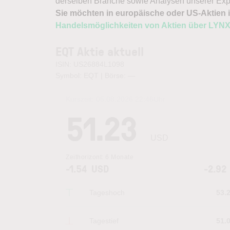
derselben Branche sowie Analysen unserer Exp
Sie möchten in europäische oder US-Aktien i
Handelsmöglichkeiten von Aktien über LYN
EQT Aktie aktuell
ISIN: US26884L1098
Symbol: EQT | Börse:
—
Kurszeit:
05.08.2026 22:46
Uhr
51.23
USD
Zeithorizont:
6 Monate
-1.54
USD
-2.92
Tageshoch
53.
Tagestief
51.