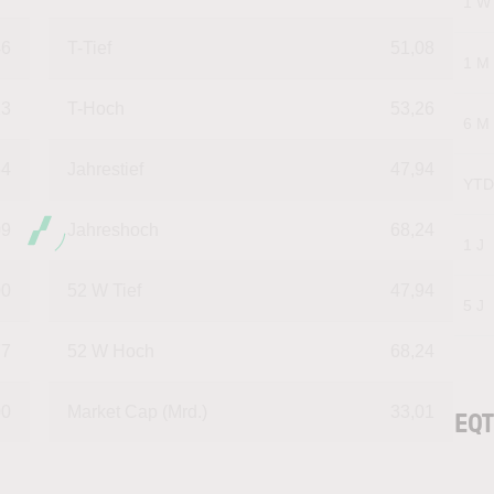
1 W
46
T-Tief
51,08
1 M
23
T-Hoch
53,26
6 M
54
Jahrestief
47,94
YTD
09
Jahreshoch
68,24
1 J
00
52 W Tief
47,94
5 J
77
52 W Hoch
68,24
00
Market Cap (Mrd.)
33,01
EQT