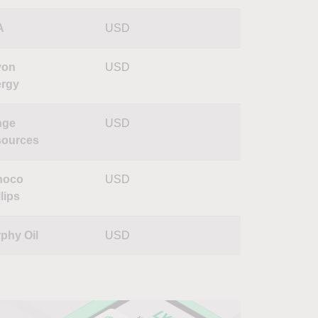
A
USD
von
USD
rgy
nge
USD
ources
noco
USD
lips
phy Oil
USD