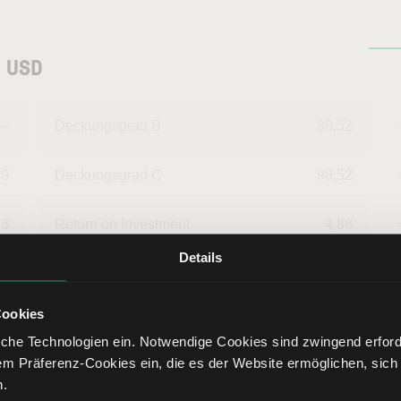
n USD
--
Deckungsgrad B
98,52
59
Deckungsgrad C
98,52
13
Return on Investment
4,88
Details
38
Eigenkapitalquote
65,47
Cookies
47
Fremdkapitalquote
34,53
che Technologien ein. Notwendige Cookies sind zwingend erforde
em Präferenz-Cookies ein, die es der Website ermöglichen, sich
53
Liquidität 1. Grades
4,46
n.