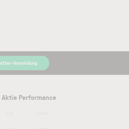
letter-Anmeldung
 Aktie Performance
-1.54
-2.92 %