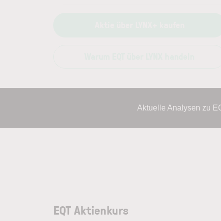
Aktie über LYNX+ kaufen
Warum EQT über LYNX handeln
Aktuelle Analysen zu E
EQT Aktienkurs