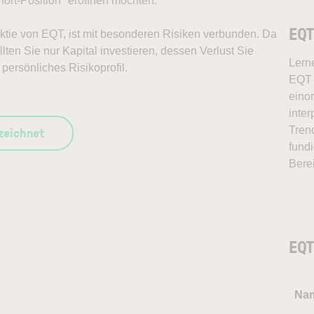
ort-Position* eröffnen möchten.
EQT
 Aktie von EQT, ist mit besonderen Risiken verbunden. Da
lten Sie nur Kapital investieren, dessen Verlust Sie
Lern
persönliches Risikoprofil.
EQT 
eino
inter
szeichnet
Tren
fundi
Bere
EQT
Na