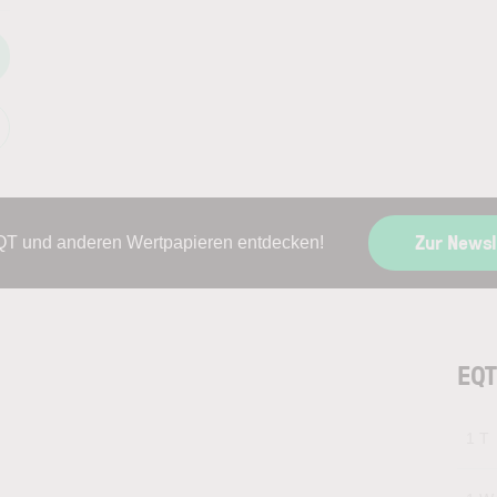
Zur News
QT und anderen Wertpapieren entdecken!
EQT
1 T