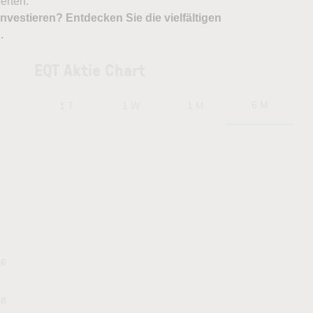
erten.
nvestieren? Entdecken Sie die vielfältigen
X
.
EQT Aktie Chart
6 M
1 T
1 W
1 M
26
08