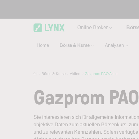
Skip to main content
Online Broker
Börs
Home
Börse & Kurse
Analysen
Börse & Kurse
Aktien
Gazprom PAO Aktie
Gazprom PAO
Sie interessieren sich für allgemeine Informati
objektive Daten zum aktuellen Börsenkurs, zum 
und zu relevanten Kennzahlen. Sofern verfügbar