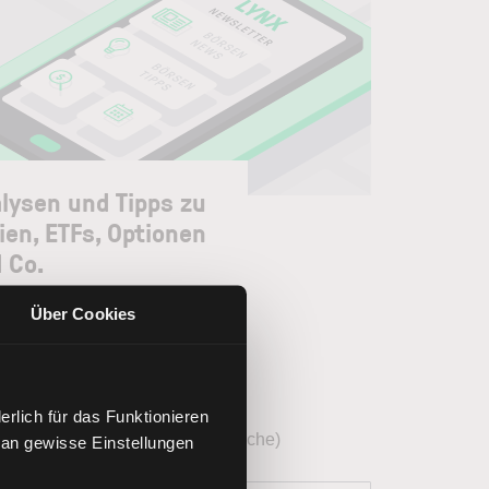
lysen und Tipps zu
ien, ETFs, Optionen
 Co.
Über Cookies
letter auswählen
(erforderlich)
Börsenblick (täglich)
Wochenausblick (wöchentlich)
rlich für das Funktionieren
Optionsreport (mehrmals pro Woche)
 an gewisse Einstellungen