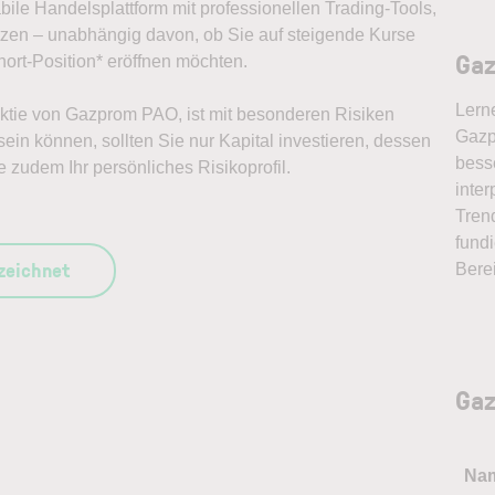
abile Handelsplattform mit professionellen Trading-Tools,
ützen – unabhängig davon, ob Sie auf steigende Kurse
Gaz
ort-Position* eröffnen möchten.
Lern
 Aktie von Gazprom PAO, ist mit besonderen Risiken
Gazp
ein können, sollten Sie nur Kapital investieren, dessen
bess
e zudem Ihr persönliches Risikoprofil.
inter
Tren
fundi
szeichnet
Bere
Gaz
Na