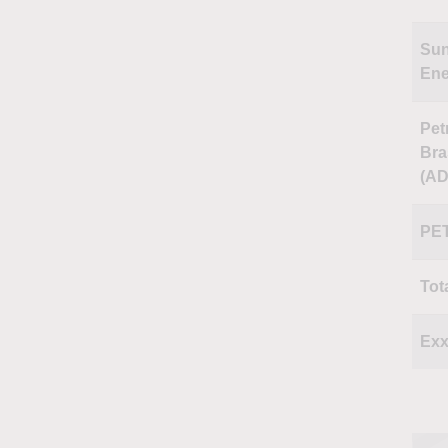
Sun
Ene
Pet
Bra
(AD
PE
Tot
Exx