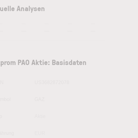
uelle Analysen
—
—
—
—
—
—
—
—
—
—
prom PAO Aktie: Basisdaten
IN
US3682872078
mbol
GAZ
p
Aktie
hrung
EUR