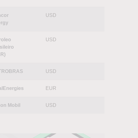
cor
USD
rgy
roleo
USD
sileiro
R)
TROBRAS
USD
alEnergies
EUR
on Mobil
USD