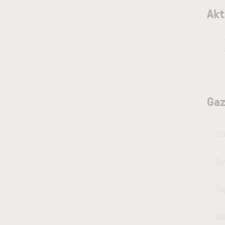
Akt
Gaz
IS
Sy
Ty
Wä