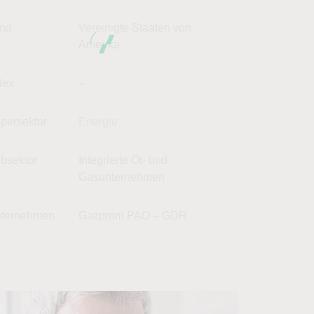
nd
Vereinigte Staaten von
Amerika
dex
--
persektor
Energie
bsektor
Integrierte Öl- und
Gasunternehmen
ternehmen
Gazprom PAO – GDR