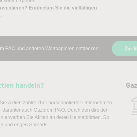
nserer Experten.
nvestieren? Entdecken Sie die vielfältigen
X
.
Zur 
om PAO und anderen Wertpapieren entdecken!
tien handeln?
Gaz
ie Aktien zahlreicher börsennotierter Unternehmen
 – darunter auch Gazprom PAO. Durch den direkten
en erwerben Sie Aktien an deren Heimatbörsen. So
en und engen Spreads.