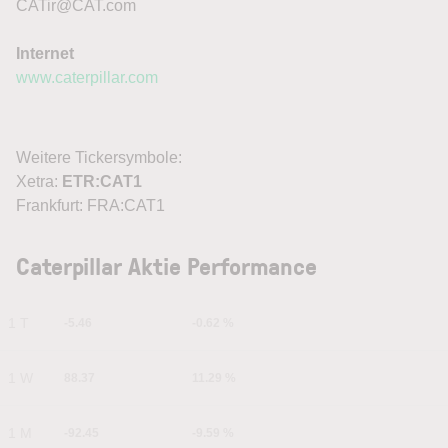
CATir@CAT.com
Internet
www.caterpillar.com
Weitere Tickersymbole:
Xetra:
ETR:CAT1
Frankfurt: FRA:CAT1
Caterpillar Aktie Performance
1 T
-5.46
-0.62 %
1 W
88.37
11.29 %
1 M
-92.45
-9.59 %