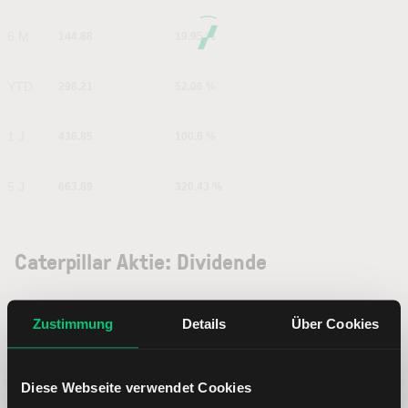
6 M
144.88
19.95 %
YTD
298.21
52.06 %
1 J
436.85
100.6 %
5 J
663.89
320.43 %
Caterpillar Aktie: Dividende
Zustimmung
Details
Über Cookies
Als Tabelle
Als Chart
Diese Webseite verwendet Cookies