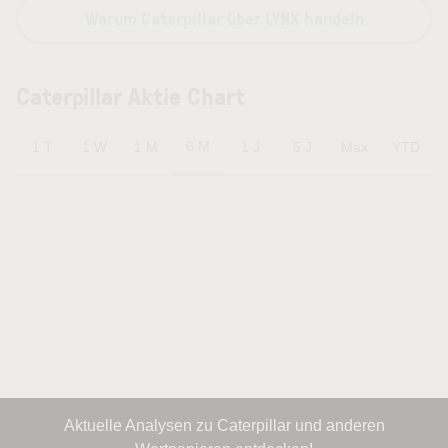
Warum Caterpillar über LYNX handeln
Caterpillar Aktie Chart
6 M
1 T
1 W
1 M
1 J
5 J
Max
YTD
Aktuelle Analysen zu Caterpillar und anderen