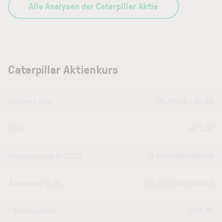
Alle Analysen der Caterpillar Aktie
Caterpillar Aktienkurs
Datum | Zeit
05.08.26 | 22:46
Kurs
871,08
Veränderung in USD
-5.4599999999999
Änderung in %
-0.62290368950646
Öffnungskurs
874,90