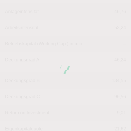
Anlageintensität
46,76
Arbeitsintensität
53,24
Betriebskapital (Working Cap.) in mio.
--
Deckungsgrad A
46,24
Deckungsgrad B
134,55
Deckungsgrad C
96,56
Return on Investment
9,01
Eigenkapitalquote
21,62