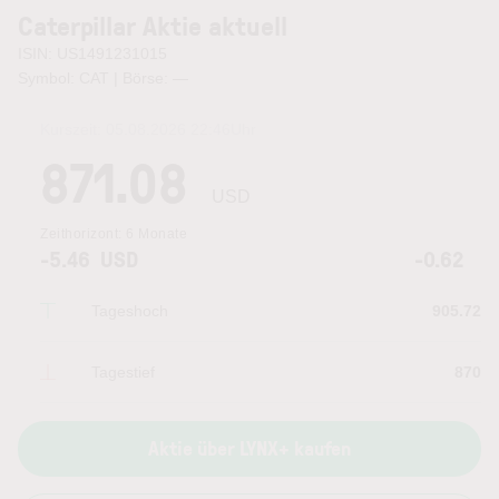
Caterpillar Aktie aktuell
ISIN: US1491231015
Symbol: CAT | Börse:
—
Kurszeit:
05.08.2026 22:46
Uhr
871.08
USD
Zeithorizont:
6 Monate
-5.46
USD
-0.62
Tageshoch
905.72
Tagestief
870
Aktie über LYNX+ kaufen