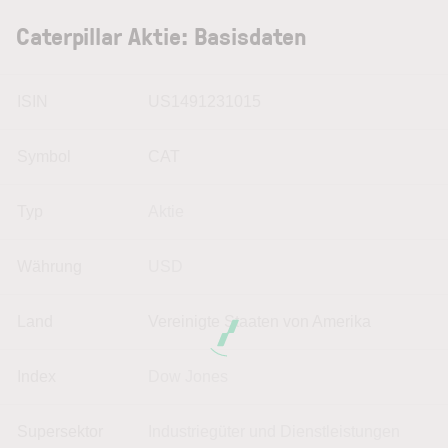
Caterpillar Aktie: Basisdaten
ISIN
US1491231015
Symbol
CAT
Typ
Aktie
Währung
USD
Land
Vereinigte Staaten von Amerika
Index
Dow Jones
Supersektor
Industriegüter und Dienstleistungen