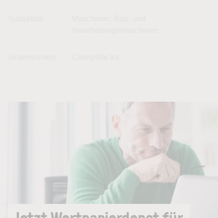
Subsektor
Maschinen: Bau- und
Verarbeitungsmaschinen
Unternehmen
Caterpillar Inc.
Jetzt Wertpapierdepot für