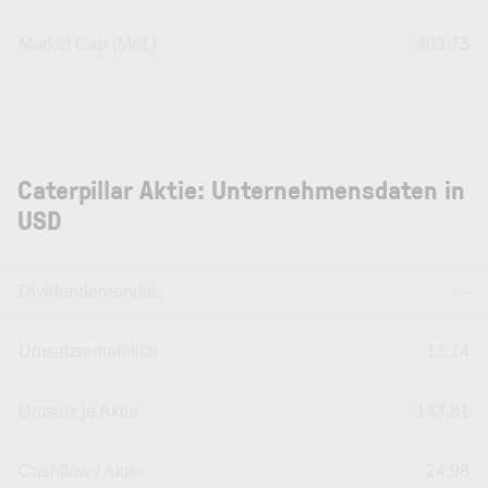
Market Cap (Mrd.)
403,73
Caterpillar Aktie: Unternehmensdaten in
USD
Dividendenrendite
--
Umsatzrentabilität
13,14
Umsatz je Aktie
143,81
Cashflow / Aktie
24,98