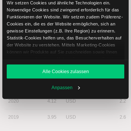
Wir setzen Cookies und ähnliche Technologien ein.
Jahr
Dividende
Währung
Rendite
Notwendige Cookies sind zwingend erforderlich für das
Funktionieren der Website. Wir setzen zudem Präferenz-
2025
5.94
USD
1.04
Cookies ein, die es der Website ermöglichen, sich an
gewisse Einstellungen (z.B. Ihre Region) zu erinnern.
2024
5.35
USD
1.47
Statistik-Cookies helfen uns, das Besucherverhalten auf
der Website zu verstehen. Mittels Marketing-Cookies
können wir Produkte auf Sie zuschneiden sowie Ihnen
2023
5.10
USD
1.72
zusammen mit weiteren Unternehmen personalisierte
Angebote unterbreiten. Sie entscheiden, welche Cookies
2022
4.71
USD
1.97
Alle Cookies zulassen
Sie zulassen oder ablehnen. Ihre Entscheidung können
Sie jederzeit in den
Cookie-Einstellungen
ändern.
2021
4.36
USD
2.11
Weitere Infos auch in unserer
Datenschutzerklärung
.
Anpassen
2020
4.12
USD
2.26
2019
3.95
USD
2.67