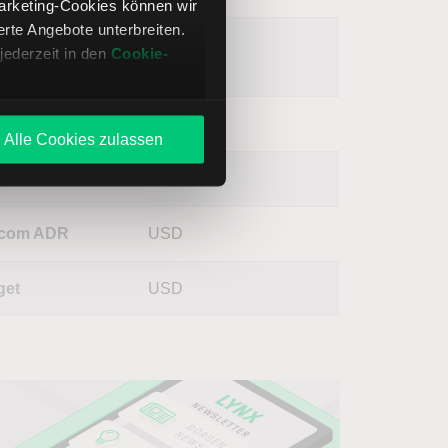
Marketing-Cookies können wir
te Angebote unterbreiten.
tco
USD
jederzeit in den
Cookie-
lesale
lar Tree
USD
Alle Cookies zulassen
cys
USD
.com ADR
USD
get
USD