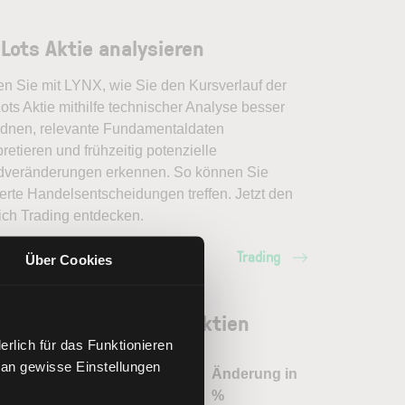
 Lots Aktie analysieren
en Sie mit LYNX, wie Sie den Kursverlauf der
ots Aktie mithilfe technischer Analyse besser
rdnen, relevante Fundamentaldaten
pretieren und frühzeitig potenzielle
dveränderungen erkennen. So können Sie
erte Handelsentscheidungen treffen. Jetzt den
ich Trading entdecken.
Trading
Über Cookies
 Lots Aktie: Ähnliche Aktien
rlich für das Funktionieren
 an gewisse Einstellungen
Änderung in
me
Kurs
Währung
%