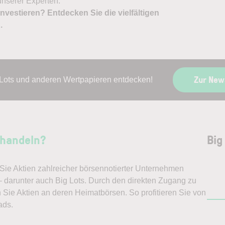
nserer Experten.
nvestieren? Entdecken Sie die vielfältigen
X
.
Zur New
 Lots und anderen Wertpapieren entdecken!
 handeln?
Big
ie Aktien zahlreicher börsennotierter Unternehmen
– darunter auch Big Lots. Durch den direkten Zugang zu
 Sie Aktien an deren Heimatbörsen. So profitieren Sie von
ads.