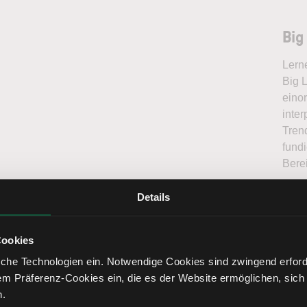
Big
Lern
Big L
eino
inter
Tren
fundi
Bere
Details
Big
Cookies
che Technologien ein. Notwendige Cookies sind zwingend erforde
em Präferenz-Cookies ein, die es der Website ermöglichen, sich
Na
n.