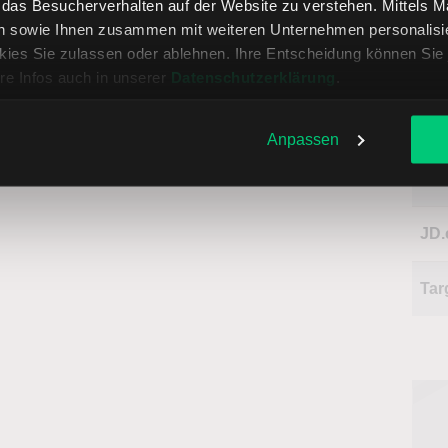
, das Besucherverhalten auf der Website zu verstehen. Mittels 
n sowie Ihnen zusammen mit weiteren Unternehmen personalisier
Cos
ies Sie zulassen oder ablehnen. Ihre Entscheidung können Sie 
Who
re Infos auch in unserer
Datenschutzerklärung
.
Dol
Anpassen
Ma
JD
Tar