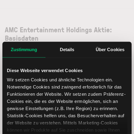
AMC Entertainment Holdings Aktie:
Basisdaten
Zustimmung
Details
Über Cookies
ISIN
US00165C1045
Diese Webseite verwendet Cookies
Symbol
AMC
Wir setzen Cookies und ähnliche Technologien ein.
Notwendige Cookies sind zwingend erforderlich für das
Typ
Aktie
Funktionieren der Website. Wir setzen zudem Präferenz-
Cookies ein, die es der Website ermöglichen, sich an
Währung
USD
gewisse Einstellungen (z.B. Ihre Region) zu erinnern.
Statistik-Cookies helfen uns, das Besucherverhalten auf
der Website zu verstehen. Mittels Marketing-Cookies
Land
Vereinigte Staaten von Amerika
können wir Produkte auf Sie zuschneiden sowie Ihnen