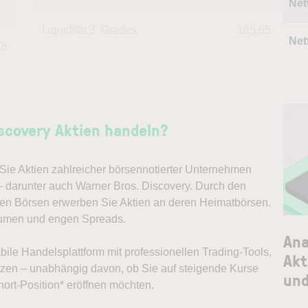
Net
Liquidität 3. Grades
105,65
Netf
78
scovery Aktien handeln?
ie Aktien zahlreicher börsennotierter Unternehmen
– darunter auch Warner Bros. Discovery. Durch den
alen Börsen erwerben Sie Aktien an deren Heimatbörsen.
lumen und engen Spreads.
Ana
abile Handelsplattform mit professionellen Trading-Tools,
Akt
ützen – unabhängig davon, ob Sie auf steigende Kurse
und
ort-Position* eröffnen möchten.