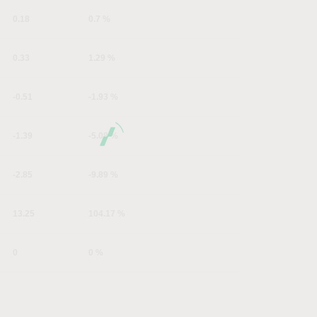
0.18
0.7 %
0.33
1.29 %
-0.51
-1.93 %
-1.39
-5.08 %
-2.85
-9.89 %
13.25
104.17 %
0
0 %