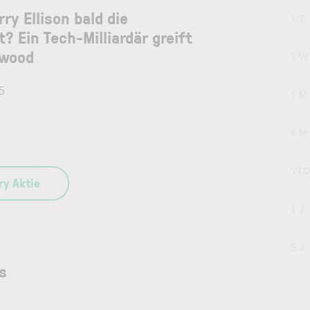
ry Ellison bald die
1 T
? Ein Tech-Milliardär greift
ywood
1 W
5
1 M
6 M
YTD
ry Aktie
1 J
5 J
s