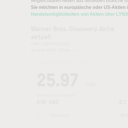
vergleichbaren Aktien aus derselben Branche s
Sie möchten in europäische oder US-Aktien i
Handelsmöglichkeiten von Aktien über LYN
Warner Bros. Discovery Aktie
aktuell
ISIN: US9344231041
Symbol: WBD | Börse:
—
Kurszeit:
05.08.2026 22:15
Uhr
25.97
USD
Zeithorizont:
6 Monate
0.18
USD
0.7
Tageshoch
26.