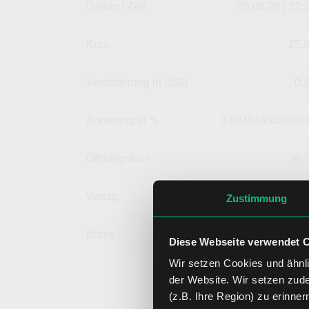
Datum | Zeit
05.08.26 | 22:
Kurs
25,
Veränderung in USD
0.
Änderung in %
0.697944939899
Öffnungskurs
26,
Vortag
25,
Zustimmung
Börse
4,
Diese Webseite verwendet 
Wir setzen Cookies und ähnli
der Website. Wir setzen zud
(z.B. Ihre Region) zu erinner