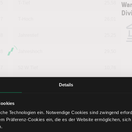
War
15
T-Tief
25,58
Div
97
T-Hoch
26,01
18
Jahrestief
25,25
18
Jahreshoch
29,50
17
52 W Tief
10,76
War
79
52 W Hoch
30,00
Details
ana
00
Market Cap (Mrd.)
64,66
Lern
Cookies
Warne
che Technologien ein. Notwendige Cookies sind zwingend erforde
Anal
em Präferenz-Cookies ein, die es der Website ermöglichen, sich
Fund
n.
pote