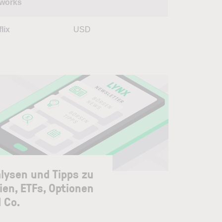
works
lix
USD
lysen und Tipps zu
ien, ETFs, Optionen
 Co.