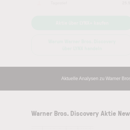
Tagestief
25.
Aktie über LYNX+ kaufen
Warum Warner Bros. Discovery
über LYNX handeln
Aktuelle Analysen zu Warner Bro
Warner Bros. Discovery Aktie Ne