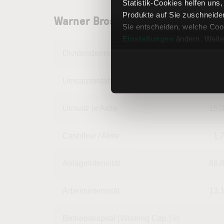
Statistik-Cookies helfen uns
Produkte auf Sie zuschneide
Warner Bros. Discovery Aktie: U
Sie entscheiden, welche Cook
Einstellungen
ändern. Weite
Dividendenrendite
Umsatzrentabilität
1,
Umsatz je Aktie
15,
Cashflow / Aktie
1,
Anlageintensität
86,
Arbeitsintensität
13,
Betriebskapital (Working Cap.) in