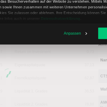
, das Besucherverhalten auf der Website zu verstehen. Mittels 
könn
n sowie Ihnen zusammen mit weiteren Unternehmen personalisier
nternehmensdaten in USD
treff
ies Sie zulassen oder ablehnen. Ihre Entscheidung können Sie 
re Infos auch in unserer
Datenschutzerklärung
.
--
Deckungsgrad B
100,81
Anpassen
War
95
Deckungsgrad C
100,81
Ähn
07
Return on Investment
0,73
Na
75
Eigenkapitalquote
37,13
CTS
81
Fremdkapitalquote
62,87
Wal
19
Liquidität 1. Grades
36,53
AM
--
Liquidität 2. Grades
78,88