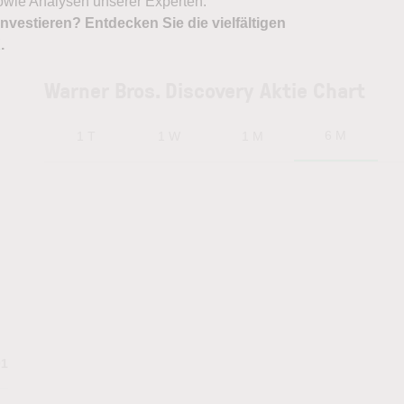
owie Analysen unserer Experten.
nvestieren? Entdecken Sie die vielfältigen
X
.
Warner Bros. Discovery Aktie Chart
6 M
1 T
1 W
1 M
01