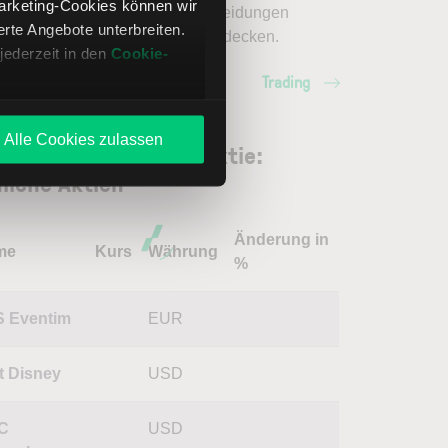
Marketing-Cookies können wir
en Sie fundierte Handelsentscheidungen
te Angebote unterbreiten.
en. Jetzt den Bereich Trading entdecken.
jederzeit in den
Cookie-
Trading
Alle Cookies zulassen
ner Bros. Discovery Aktie:
liche Aktien
Änderung in
me
Kurs
Währung
%
 Eventim
EUR
t Disney
USD
C
USD