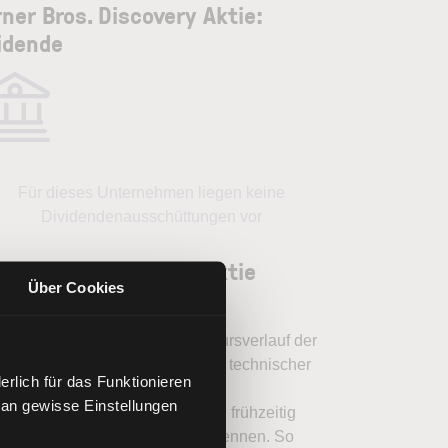
ner Bros. Discovery Aktie:
idende
Für dieses Unternehmen liegen keine
Dividendenausschüttungen vor
ner Bros. Discovery Aktie
Über Cookies
lysieren
en Sie mit LYNX, wie Sie den Kursverlauf der
r Bros. Discovery Aktie mithilfe technischer
rlich für das Funktionieren
yse besser einordnen, relevante
 an gewisse Einstellungen
amentaldaten interpretieren und frühzeitig
nzielle Trendveränderungen erkennen. So