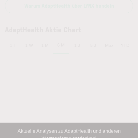
Warum AdaptHealth über LYNX handeln
AdaptHealth Aktie Chart
6 M
1 T
1 W
1 M
1 J
5 J
Max
YTD
Aktuelle Analysen zu AdaptHealth und anderen