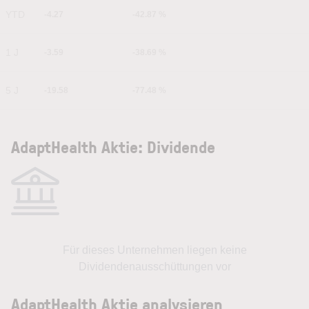
YTD
-4.27
-42.87 %
1 J
-3.59
-38.69 %
5 J
-19.58
-77.48 %
AdaptHealth Aktie: Dividende
Für dieses Unternehmen liegen keine
Dividendenausschüttungen vor
AdaptHealth Aktie analysieren