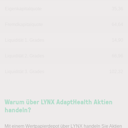
Eigenkapitalquote
35,36
Fremdkapitalquote
64,64
Liquidität 1. Grades
14,90
Liquidität 2. Grades
66,96
Liquidität 3. Grades
102,32
Warum über LYNX AdaptHealth Aktien
handeln?
Mit einem Wertpapierdepot über LYNX handeln Sie Aktien