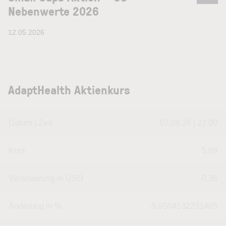
Nebenwerte 2026
12.05.2026
AdaptHealth Aktienkurs
Datum | Zeit
07.08.26 | 22:00
Kurs
5,69
Veränderung in USD
-0.36
Änderung in %
-5.9504132231405