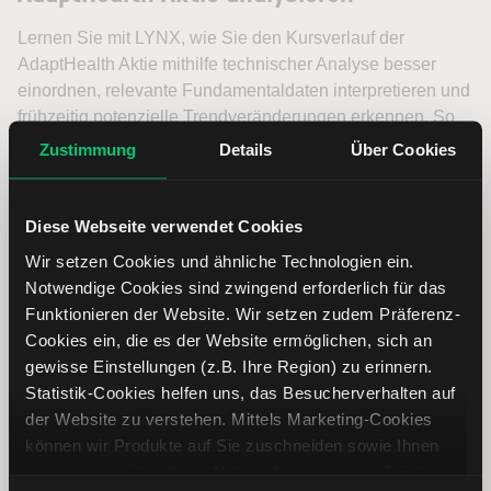
Lernen Sie mit LYNX, wie Sie den Kursverlauf der
AdaptHealth Aktie mithilfe technischer Analyse besser
einordnen, relevante Fundamentaldaten interpretieren und
frühzeitig potenzielle Trendveränderungen erkennen. So
können Sie fundierte Handelsentscheidungen treffen. Jetzt
Zustimmung
Details
Über Cookies
den Bereich Trading entdecken.
Trading
Diese Webseite verwendet Cookies
Wir setzen Cookies und ähnliche Technologien ein.
Notwendige Cookies sind zwingend erforderlich für das
AdaptHealth Aktie: Ähnliche Aktien
Funktionieren der Website. Wir setzen zudem Präferenz-
Cookies ein, die es der Website ermöglichen, sich an
Name
Kurs
Währung
Änderung in %
gewisse Einstellungen (z.B. Ihre Region) zu erinnern.
Statistik-Cookies helfen uns, das Besucherverhalten auf
der Website zu verstehen. Mittels Marketing-Cookies
Haemonetics
USD
können wir Produkte auf Sie zuschneiden sowie Ihnen
zusammen mit weiteren Unternehmen personalisierte
Tandem
USD