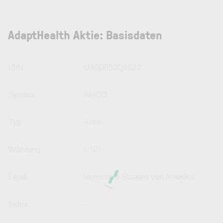
AdaptHealth Aktie: Basisdaten
ISIN
US00653Q1022
Symbol
AHCO
Typ
Aktie
Währung
USD
Land
Vereinigte Staaten von Amerika
Index
--