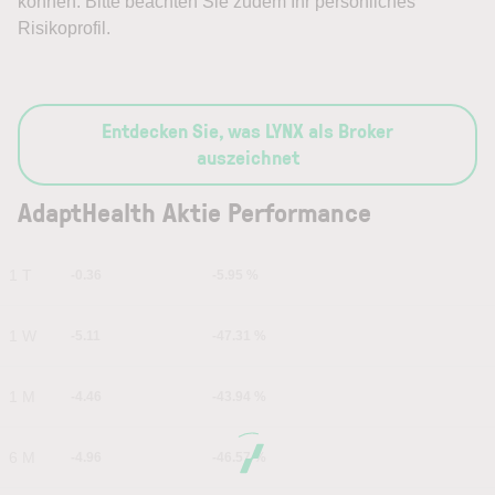
können. Bitte beachten Sie zudem Ihr persönliches
Risikoprofil.
Entdecken Sie, was LYNX als Broker
auszeichnet
AdaptHealth Aktie Performance
1 T
-0.36
-5.95 %
1 W
-5.11
-47.31 %
1 M
-4.46
-43.94 %
6 M
-4.96
-46.57 %