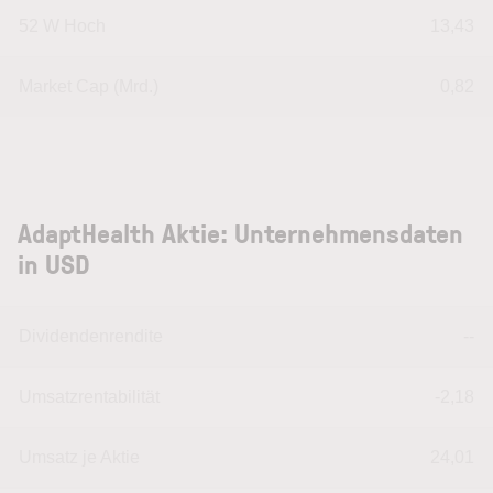
52 W Hoch
13,43
Market Cap (Mrd.)
0,82
AdaptHealth Aktie: Unternehmensdaten
in USD
Dividendenrendite
--
Umsatzrentabilität
-2,18
Umsatz je Aktie
24,01