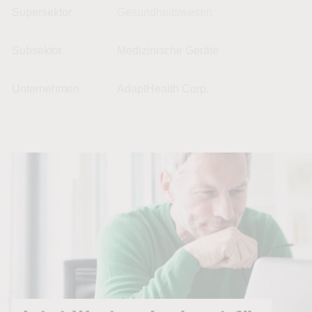
Supersektor
Gesundheitswesen
Subsektor
Medizinische Geräte
Unternehmen
AdaptHealth Corp.