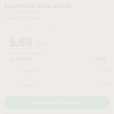
AdaptHealth Aktie aktuell
ISIN: US00653Q1022
Symbol: AHCO | Börse:
—
Kurszeit:
07.08.2026 22:00
Uhr
5.69
USD
Zeithorizont:
6 Monate
-0.36
USD
-5.95
Tageshoch
6.07
Tagestief
5.67
Aktie über LYNX+ kaufen