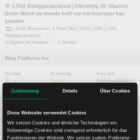
LYNX Beleggerspodcast | Aflevering 30: Waarom
Kevin Warsh de tweede helft van het beursjaar kan
bepalen
| Justin Blekemolen & Peter Siks | 03.07.2026 |
LYNX
Beleggerspodcast
Gültigkeit der Analyse:
6 Monate
Meta Platforms Inc.
Kursziel
Erwartung
Kurs (bei
—
Neutral
Analysepublikation)
582,90 USD
Zustimmung
Details
Über Cookies
NIKE, Inc.
Diese Webseite verwendet Cookies
Kursziel
Erwartung
Kurs (bei
Wir setzen Cookies und ähnliche Technologien ein.
—
Neutral
Analysepublikation)
Notwendige Cookies sind zwingend erforderlich für das
44,09 USD
Funktionieren der Website. Wir setzen zudem Präferenz-