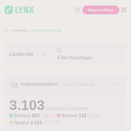
Skip to main content
Skip to search
Depot eröffnen
Suche nach Aktie, Autor...
Analysen
Anlageempfehlung
Länder:
Alle
Analysestatistiken
– Letzte 12 Monate
3.103
Insgesamt analysiert
Bullisch
562
(18,1%)
Bärisch
131
(4,2%)
Neutral
2.410
(77,7%)