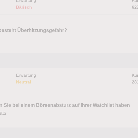
Erwartung
Kur
Bärisch
62
besteht Überhitzungsgefahr?
Erwartung
Kur
Neutral
28
 Sie bei einem Börsenabsturz auf Ihrer Watchlist haben
pps