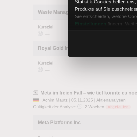
Statistik-Cookies helfen uns
Produkte auf Sie zuschneide
Waste Management Inc.
Sie entscheiden, welche Cook
Einstellungen
ändern. Weite
Kursziel
—
Royal Gold Inc
Kursziel
—
Meta im freien Fall – wie tief könnte es n
|
Achim Mautz
| 05.11.2025 |
Aktienanalysen
Gültigkeit der Analyse:
2 Wochen
abgelaufen
Meta Platforms Inc