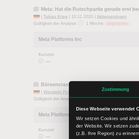
Meta: Hat die Rutschpartie gerade erst 
|
Tobias Krieg
| 10.11.2025 |
Aktienanalysen
Gültigkeit der Analyse:
1 Woche
abgelaufen
Meta Platforms Inc
Kursziel
—
Börsencrash-Aktien: Diese Aktien könnten
Zustimmung
|
Wendelin Probst
| 28.10.2025 |
Börse News & Ti
Gültigkeit der Analyse:
6 Monate
abgelaufen
Diese Webseite verwendet 
Meta Platforms Inc
Wir setzen Cookies und ähnli
der Website. Wir setzen zud
Kursziel
(z.B. Ihre Region) zu erinner
—