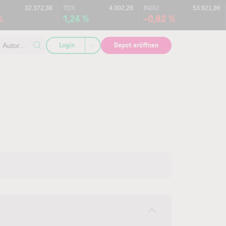
32.372,38
TDX
4.002,28
INDU
53.921,86
%
1,24 %
-0,82 %
Login
Depot eröffnen
Autor...