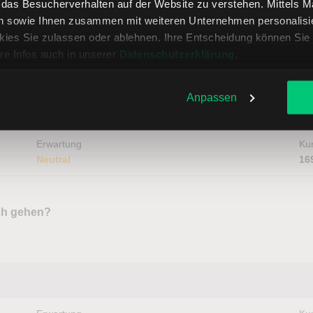
, das Besucherverhalten auf der Website zu verstehen. Mittels 
n sowie Ihnen zusammen mit weiteren Unternehmen personalisier
ies Sie zulassen oder ablehnen. Ihre Entscheidung können Sie 
re Infos auch in unserer
Datenschutzerklärung
.
Erwartung
Kur
Neutral
19
Anpassen
Erwartung
Kur
Neutral
16
och gehen?