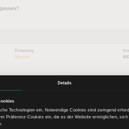
begonnen?
Erwartung
Kur
Neutral
63
 Sie bei einem Börsenabsturz auf Ihrer Watchlist haben
Details
pps
Cookies
che Technologien ein. Notwendige Cookies sind zwingend erforde
em Präferenz-Cookies ein, die es der Website ermöglichen, sich
Erwartung
Kur
n.
Neutral
46