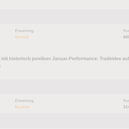
Erwartung
Kur
Neutral
66
 mit historisch positiver Januar-Performance: Tradeidee au
s
Erwartung
Kur
Neutral
31