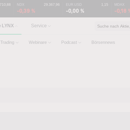
.710,88
NDX
29.367,96
EUR.USD
1,15
MDAX
-0,39 %
-0,00 %
-0,18 
e LYNX
Service
Suche nach Aktie, 
Trading
Webinare
Podcast
Börsennews