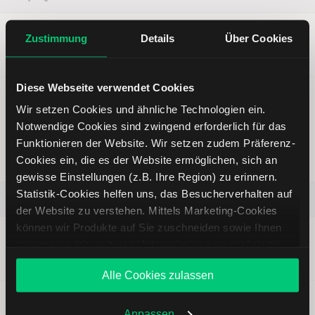
Kursziel
Erwartung
Kurs (bei
Zustimmung
Details
Über Cookies
—
Neutral
Analysepublikation)
39,36 USD
Diese Webseite verwendet Cookies
Wir setzen Cookies und ähnliche Technologien ein.
Meta: Starke Umsätze, schwacher Gewinn – Anleger
Notwendige Cookies sind zwingend erforderlich für das
zeigen sich verunsichert
Funktionieren der Website. Wir setzen zudem Präferenz-
|
Achim Mautz
| 30.10.2025 |
Aktienanalysen
Cookies ein, die es der Website ermöglichen, sich an
Gültigkeit der Analyse:
2 Wochen
abgelaufen
gewisse Einstellungen (z.B. Ihre Region) zu erinnern.
Statistik-Cookies helfen uns, das Besucherverhalten auf
Meta Platforms Inc
der Website zu verstehen. Mittels Marketing-Cookies
können wir Produkte auf Sie zuschneiden sowie Ihnen
Kursziel
Erwartung
Kurs (bei
zusammen mit weiteren Unternehmen personalisierte
—
Neutral
Analysepublikation)
Angebote unterbreiten. Sie entscheiden, welche Cookies
751,99 USD
Alle Cookies zulassen
Sie zulassen oder ablehnen. Ihre Entscheidung können
Sie jederzeit in den
Cookie-Einstellungen
ändern.
Weitere Infos auch in unserer
Datenschutzerklärung
.
Anpassen