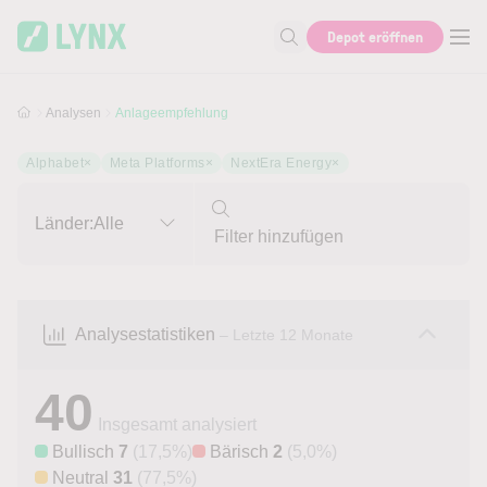
Skip to main content
Skip to search
Depot eröffnen
Suche nach Aktie, Autor...
Analysen
Anlageempfehlung
Alphabet
×
Meta Platforms
×
NextEra Energy
×
Länder:
Alle
Analysestatistiken
– Letzte 12 Monate
40
Insgesamt analysiert
Bullisch
7
(17,5%)
Bärisch
2
(5,0%)
Neutral
31
(77,5%)