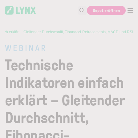
Skip to main content
Depot eröffnen
Suche nach Aktie, Autor...
nfach erklärt – Gleitender Durchschnitt, Fibonacci-Retracements, MACD und RSI
WEBINAR
Technische
Indikatoren einfach
erklärt – Gleitender
Durchschnitt,
Fibonacci-