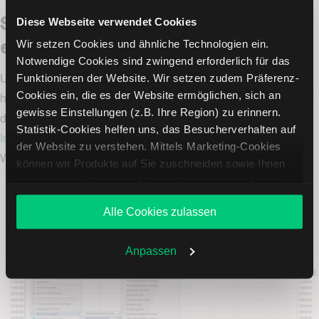
So fügen Sie den MACD-Indikator in
Diese Webseite verwendet Cookies
einen TWS-Chart ein
Wir setzen Cookies und ähnliche Technologien ein.
Notwendige Cookies sind zwingend erforderlich für das
Funktionieren der Website. Wir setzen zudem Präferenz-
Um verschiedenste Indikatoren miteinander zu kombinieren,
Cookies ein, die es der Website ermöglichen, sich an
haben Sie über die TWS Handelsplattform nicht nur Zugriff auf
gewisse Einstellungen (z.B. Ihre Region) zu erinnern.
den MACD, sondern auf über 80 weitere
technische
Statistik-Cookies helfen uns, das Besucherverhalten auf
Indikatoren
. Den MACD können Sie auf folgende Art und
der Website zu verstehen. Mittels Marketing-Cookies
Weise zu Ihrem Chart hinzufügen:
können wir Produkte auf Sie zuschneiden sowie Ihnen
zusammen mit weiteren Unternehmen personalisierte
Angebote unterbreiten. Sie entscheiden, welche Cookies
Alle Cookies zulassen
Sie zulassen oder ablehnen. Ihre Entscheidung können
Sie jederzeit in den
Cookie-Einstellungen
ändern.
Weitere Infos auch in unserer
Datenschutzerklärung
.
Anpassen