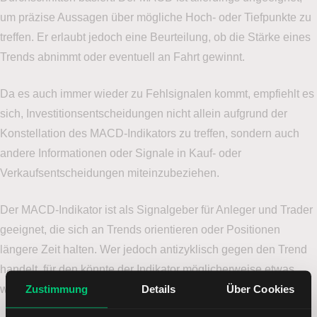
um präzise Aussagen über mögliche Hoch- oder Tiefpunkte zu
treffen. Er erlaubt jedoch eine Beurteilung, ob die Stärke eines
Trends abnimmt oder eventuell an Fahrt gewinnt.
Da es auch immer wieder zu Fehlsignalen kommt, empfiehlt es
sich, Investitionsentscheidungen nicht allein aufgrund der
Konstellation des MACD-Indikators zu treffen, sondern auch
andere Informationen oder Signale in Kauf- oder
Verkaufsentscheidungen miteinzubeziehen.
Der MACD-Indikator ist als Signalgeber für Anleger und Trader
geeignet, die sich an Trends orientieren oder Positionen
längere Zeit halten. Wer jedoch antizyklisch gegen den Trend
handelt, für den könnte der Indikator möglicherweise etwas
Zustimmung
Details
Über Cookies
weniger geeignet sein.