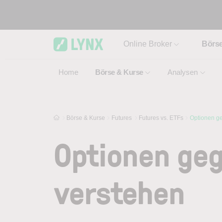
Skip to main content
Online Broker
Börs
Home
Börse & Kurse
Analysen
Börse & Kurse
Futures
Futures vs. ETFs
Optionen g
Optionen ge
verstehen