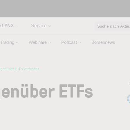
e LYNX
Service
Suche nach Aktie, 
Trading
Webinare
Podcast
Börsennews
egenüber ETFs verstehen
genüber ETFs
I