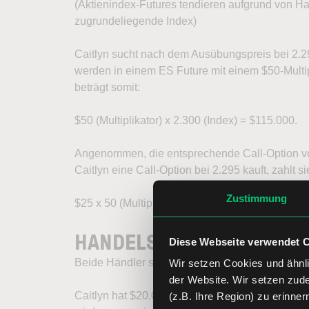
(Aktienindex-Futures tendieren aufgrund von H
zugrundeliegende Index)
Caitlyn sucht nach dem Ausübungspreis bei 2.29
werden in einem ES Future mit einem $50-Multip
beträgt somit:
$50 (Multiplikator) x 2.300 (Index) = $115.000.
Angenommen, die entsprechende Call-Option vo
Caitlyn eine Call-Option bei 2.295 kauft, zahlt si
Zustimmung
$25 x 50 (Multiplikator) = $1.250
HANDELSERGEBNISSE
Diese Webseite verwendet 
Beide Händler senden ihre Orders, die sofort a
Wir setzen Cookies und ähnli
der Website. Wir setzen zud
Caitlyn hat $20.000 auf ihrem Future-Account 
(z.B. Ihre Region) zu erinner