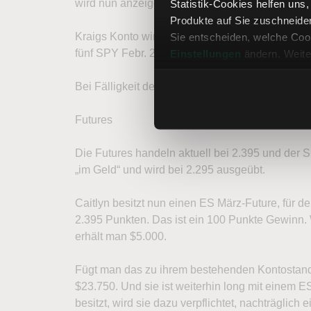
wird nun anzeigen: $18.750,00 ($20.000 – $1.250
Statistik-Cookies helfen uns
Produkte auf Sie zuschneide
Kraigs Konto wird ein ähnliches Guthaben von $
Sie entscheiden, welche Cook
fünf SPY Febr. 230 Call-Optionen.
Einstellungen
ändern. Weite
Bei Fälligkeit der Kontrakte im Februar ist der
Futures
Die Futures handeln aktuell bei 2.395 und der SP
„im Geld“ und wird bei 2.295 ausgeübt.
Caitlyn besitzt nun einen ES März-Future, für de
2.395 Punkten. Das ist ein 100 Punkte Gewinn. 
erhält man $5.000.
Fügt man das zu ihrem bestehenden Kontostand
$23.750. Und sie ist weiterhin long mit einem E
besitzt, wird sie dazu verpflichtet, nachträglic