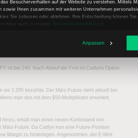
) und long mit einer ES Febr. 2.295 Call-Option.
, das Besucherverhalten auf der Website zu verstehen. Mittels 
n sowie Ihnen zusammen mit weiteren Unternehmen personalisier
18.750 aufweisen ($20.000 – $1.250) und er ist long mit
ies Sie zulassen oder ablehnen. Ihre Entscheidung können Sie 
re Infos auch in unserer
Datenschutzerklärung
.
 S&P 500 Index auf 2.400 angestiegen.
Anpassen
Y ist bei 240. Nach Ablauf der Frist ist Caitlyns Option
n sie 2.295 bezahlte. Der März-Future steht aktuell bei
Wenn man das mit dem $50-Multiplikator erweitert,
 hinzu, erhält man einen neuen Kontostand von
S März-Future. Da Caitlyn nun eine Future-Position
h eine Margin zu hinterlegen. Angenommen, der E-Mini