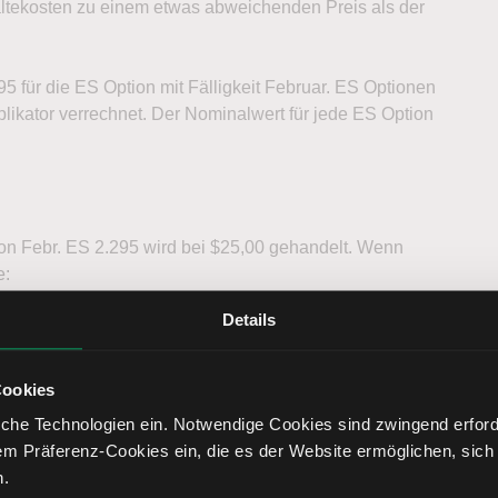
altekosten zu einem etwas abweichenden Preis als der
5 für die ES Option mit Fälligkeit Februar. ES Optionen
likator verrechnet. Der Nominalwert für jede ES Option
n Febr. ES 2.295 wird bei $25,00 gehandelt. Wenn
e:
Details
Cookies
usgeführt werden.
che Technologien ein. Notwendige Cookies sind zwingend erforde
em Präferenz-Cookies ein, die es der Website ermöglichen, sich
bei einem Futures Commission Merchant (FCM). Ihr Konto
n.