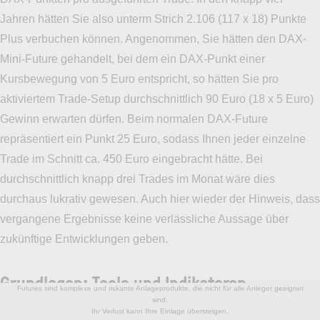
Jahren hätten Sie also unterm Strich 2.106 (117 x 18) Punkte
Plus verbuchen können. Angenommen, Sie hätten den DAX-
Mini-Future gehandelt, bei dem ein DAX-Punkt einer
Kursbewegung von 5 Euro entspricht, so hätten Sie pro
aktiviertem Trade-Setup durchschnittlich 90 Euro (18 x 5 Euro)
Gewinn erwarten dürfen. Beim normalen DAX-Future
repräsentiert ein Punkt 25 Euro, sodass Ihnen jeder einzelne
Trade im Schnitt ca. 450 Euro eingebracht hätte. Bei
durchschnittlich knapp drei Trades im Monat wäre dies
durchaus lukrativ gewesen. Auch hier wieder der Hinweis, dass
vergangene Ergebnisse keine verlässliche Aussage über
zukünftige Entwicklungen geben.
Grundlagen: Tools und Indikatoren
Futures sind komplexe und riskante Anlageprodukte, die nicht für alle Anleger geeignet
sind.
Ihr Verlust kann Ihre Einlage übersteigen.
Mit der DAX-Nexus-Strategie haben Sie eine verlässliche