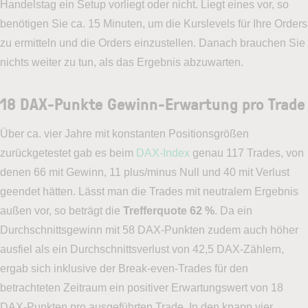
Handelstag ein Setup vorliegt oder nicht. Liegt eines vor, so
benötigen Sie ca. 15 Minuten, um die Kurslevels für Ihre Orders
zu ermitteln und die Orders einzustellen. Danach brauchen Sie
nichts weiter zu tun, als das Ergebnis abzuwarten.
18 DAX-Punkte Gewinn-Erwartung pro Trade
Über ca. vier Jahre mit konstanten Positionsgrößen
zurückgetestet gab es beim
DAX-Index
genau 117 Trades, von
denen 66 mit Gewinn, 11 plus/minus Null und 40 mit Verlust
geendet hätten. Lässt man die Trades mit neutralem Ergebnis
außen vor, so beträgt die
Trefferquote 62 %
. Da ein
Durchschnittsgewinn mit 58 DAX-Punkten zudem auch höher
ausfiel als ein Durchschnittsverlust von 42,5 DAX-Zählern,
ergab sich inklusive der Break-even-Trades für den
betrachteten Zeitraum ein positiver Erwartungswert von 18
DAX-Punkten pro ausgeführten Trade. In den knapp vier