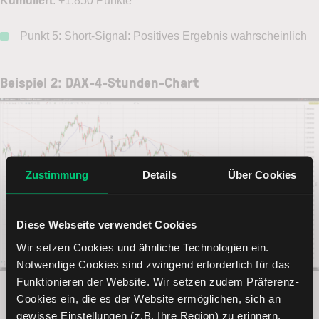
Kumuliert
: +1.850 Punkte
Punkt 5: Short-Signal: Positives Ergebnis wahrscheinlich
Beispiel 2: DAX-4-Stunden-Chart
Zustimmung
Details
Über Cookies
Diese Webseite verwendet Cookies
Wir setzen Cookies und ähnliche Technologien ein.
Notwendige Cookies sind zwingend erforderlich für das
Funktionieren der Website. Wir setzen zudem Präferenz-
Trendfolgestrategie: DAX-4-Stunden-Chart mit gleitenden
Durchschnitten von 2018 bis 2019 | Quelle: TWS
Cookies ein, die es der Website ermöglichen, sich an
gewisse Einstellungen (z.B. Ihre Region) zu erinnern.