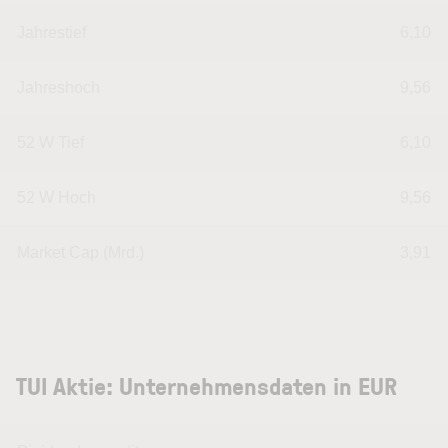
Jahrestief
6,10
Jahreshoch
9,56
52 W Tief
6,10
52 W Hoch
9,56
Market Cap (Mrd.)
3,91
TUI Aktie: Unternehmensdaten in EUR