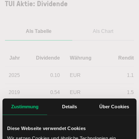
TUI Aktie: Dividende
Als Tabelle
Als Chart
Jahr
Dividende
Währung
Rendite
2025
0.10
EUR
1.12
2019
0.54
EUR
1.53
Zustimmung
Details
Über Cookies
Diese Webseite verwendet Cookies
Wir setzen Cookies und ähnliche Technologien ein.