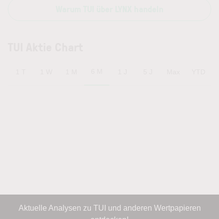
Warum TUI über LYNX handeln
TUI Aktie Chart
6 M
1 T
1 W
1 M
1 J
5 J
Max
YTD
Aktuelle Analysen zu TUI und anderen Wertpapieren