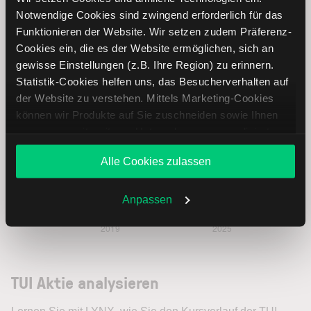
Notwendige Cookies sind zwingend erforderlich für das
Funktionieren der Website. Wir setzen zudem Präferenz-
Cookies ein, die es der Website ermöglichen, sich an
gewisse Einstellungen (z.B. Ihre Region) zu erinnern.
Statistik-Cookies helfen uns, das Besucherverhalten auf
der Website zu verstehen. Mittels Marketing-Cookies
können wir Produkte auf Sie zuschneiden sowie Ihnen
zusammen mit weiteren Unternehmen personalisierte
Angebote unterbreiten. Sie entscheiden, welche Cookies
Alle Cookies zulassen
Sie zulassen oder ablehnen. Ihre Entscheidung können
Sie jederzeit in den
Cookie-Einstellungen
ändern.
Weitere Infos auch in unserer
Datenschutzerklärung
.
Anpassen
TUI Aktie analysieren