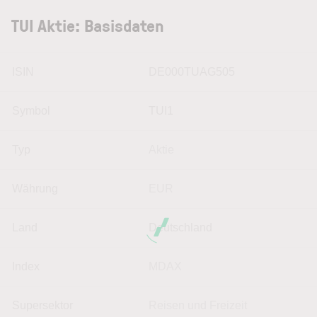
TUI Aktie: Basisdaten
ISIN
DE000TUAG505
Symbol
TUI1
Typ
Aktie
Währung
EUR
Land
Deutschland
Index
MDAX
Supersektor
Reisen und Freizeit