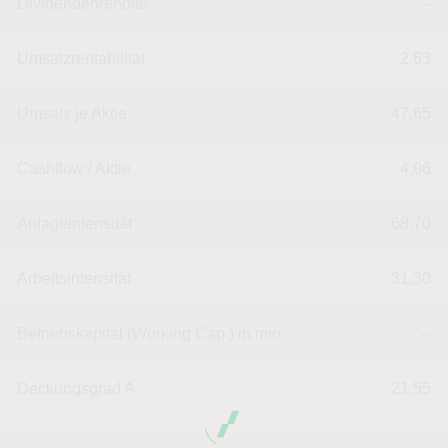
Dividendenrendite
--
Umsatzrentabilität
2,63
Umsatz je Aktie
47,65
Cashflow / Aktie
4,06
Anlageintensität
68,70
Arbeitsintensität
31,30
Betriebskapital (Working Cap.) in mio.
--
Deckungsgrad A
21,55