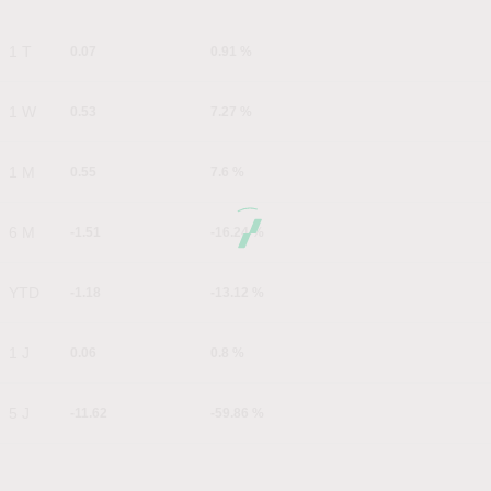
1 T
0.07
0.91 %
1 W
0.53
7.27 %
1 M
0.55
7.6 %
6 M
-1.51
-16.24 %
YTD
-1.18
-13.12 %
1 J
0.06
0.8 %
5 J
-11.62
-59.86 %