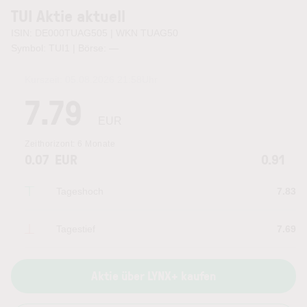
TUI Aktie aktuell
ISIN: DE000TUAG505 | WKN TUAG50
Symbol: TUI1 | Börse:
—
Kurszeit:
05.08.2026 21:58
Uhr
7.79
EUR
Zeithorizont:
6 Monate
0.07
EUR
0.91
Tageshoch
7.83
Tagestief
7.69
Aktie über LYNX+ kaufen