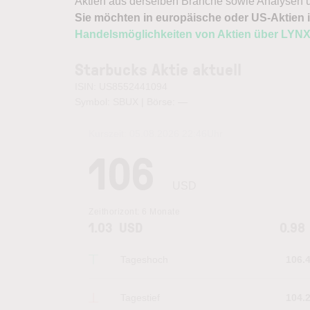
Aktien aus derselben Branche sowie Analysen u
Sie möchten in europäische oder US-Aktien i
Handelsmöglichkeiten von Aktien über LYN
Starbucks Aktie aktuell
ISIN: US8552441094
Symbol: SBUX | Börse:
—
Kurszeit:
05.08.2026 22:46
Uhr
106
USD
Zeithorizont:
6 Monate
1.03
USD
0.98
Tageshoch
106.
Tagestief
104.