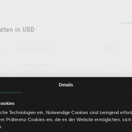
aten in USD
--
Deckungsgrad B
88,52
99
Deckungsgrad C
81,31
73
Return on Investment
5,80
Details
18
Eigenkapitalquote
-25,26
Cookies
che Technologien ein. Notwendige Cookies sind zwingend erforde
94
Fremdkapitalquote
125,26
em Präferenz-Cookies ein, die es der Website ermöglichen, sich
n.
06
Liquidität 1. Grades
33,96