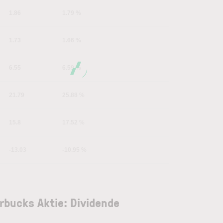
1.86
1.79 %
1.73
1.66 %
6.55
6.59 %
21.79
25.88 %
15.8
17.52 %
-13.03
-10.95 %
rbucks Aktie: Dividende