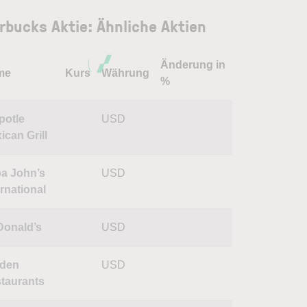
rbucks Aktie: Ähnliche Aktien
Änderung in
me
Kurs
Währung
%
potle
USD
ican Grill
a John’s
USD
ernational
onald’s
USD
den
USD
taurants