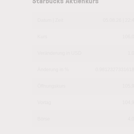
Starbucks Aktienkurs
Datum | Zeit
05.08.26 | 22:
Kurs
106,
Veränderung in USD
1.
Änderung in %
0.981232733161
Öffnungskurs
105,
Vortag
104,
Börse
4,