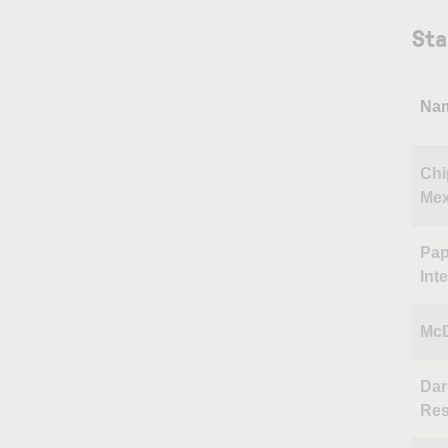
Sta
Na
Chi
Mex
Pap
Int
McD
Dar
Res