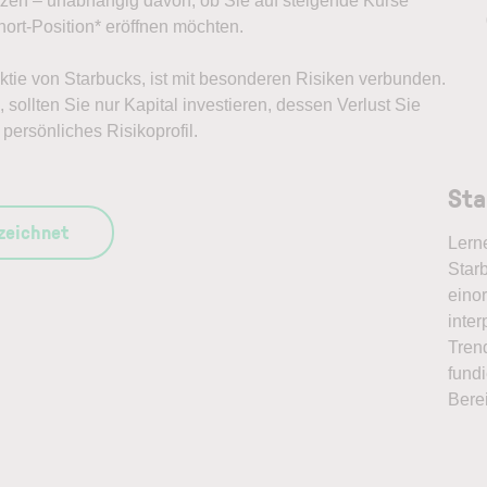
ützen – unabhängig davon, ob Sie auf steigende Kurse
ort-Position* eröffnen möchten.
Aktie von Starbucks, ist mit besonderen Risiken verbunden.
sollten Sie nur Kapital investieren, dessen Verlust Sie
persönliches Risikoprofil.
Sta
szeichnet
Lern
Starb
eino
inter
Tren
fundi
Bere