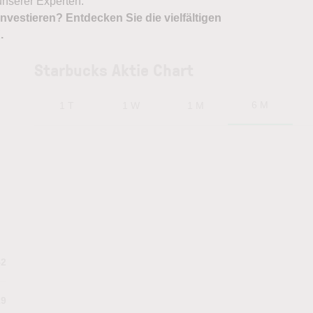
nserer Experten.
nvestieren? Entdecken Sie die vielfältigen
X
.
Starbucks Aktie Chart
6 M
1 T
1 W
1 M
42
29