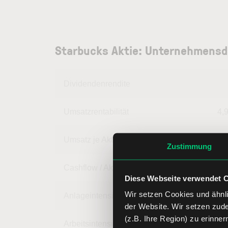
Starbucks Aktie: Unternehmensd
Dividendenrendite
Umsatzrentabilität
4,
Umsatz je Aktie
32,
Zustimmung
Cashflow / Aktie
4,
Diese Webseite verwendet 
Wir setzen Cookies und ähnli
Anlageintensität
76,
der Website. Wir setzen zud
(z.B. Ihre Region) zu erinner
Arbeitsintensität
23,