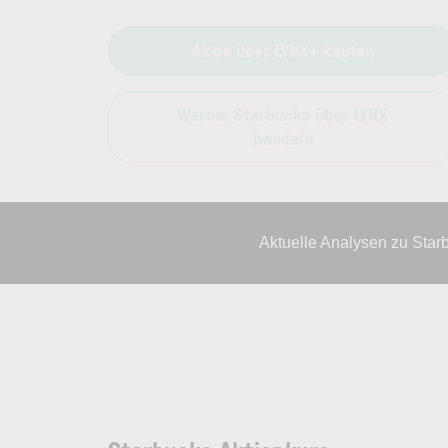
Aktie über LYNX+ kaufen
Warum Starbucks über LYNX
handeln
Aktuelle Analysen zu Star