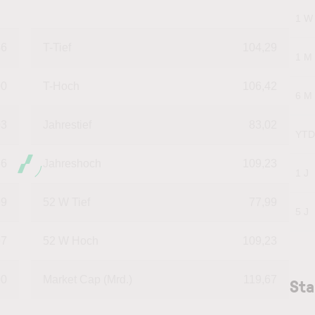
1 W
46
T-Tief
104,29
1 M
00
T-Hoch
106,42
6 M
03
Jahrestief
83,02
YTD
86
Jahreshoch
109,23
1 J
99
52 W Tief
77,99
5 J
97
52 W Hoch
109,23
00
Market Cap (Mrd.)
119,67
Sta