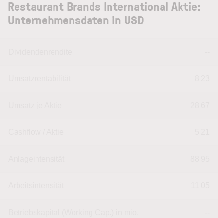
Restaurant Brands International Aktie:
Unternehmensdaten in USD
Dividendenrendite
--
Umsatzrentabilität
8,23
Umsatz je Aktie
28,67
Cashflow / Aktie
5,21
Anlageintensität
88,95
Arbeitsintensität
11,05
Betriebskapital (Working Cap.) in mio.
--