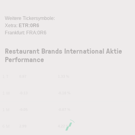
Weitere Tickersymbole:
Xetra:
ETR:0R6
Frankfurt: FRA:0R6
Restaurant Brands International Aktie
Performance
1 T
0.97
1.33 %
1 W
-0.13
-0.18 %
1 M
-0.05
-0.07 %
6 M
2.99
4.22 %