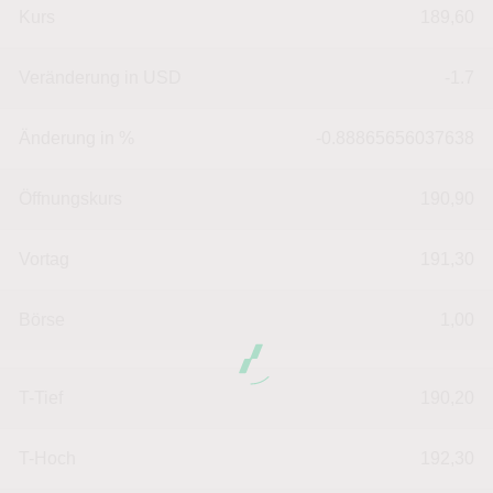
Kurs
189,60
Veränderung in USD
-1.7
Änderung in %
-0.88865656037638
Öffnungskurs
190,90
Vortag
191,30
Börse
1,00
T-Tief
190,20
T-Hoch
192,30