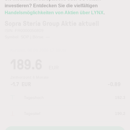
investieren? Entdecken Sie die vielfältigen
Handelsmöglichkeiten von Aktien über LYNX
.
Sopra Steria Group Aktie aktuell
ISIN: FR0000050809
Symbol: SOP | Börse:
—
Kurszeit:
06.08.2026 17:38
Uhr
189.6
EUR
Zeithorizont:
6 Monate
-1.7
EUR
-0.89
Tageshoch
192.3
Tagestief
190.2