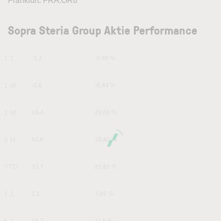
Frankfurt: FRA:OR8
Sopra Steria Group Aktie Performance
1 T
-1.7
-0.89 %
1 W
-1.6
-0.84 %
1 M
43.4
29.69 %
6 M
53.6
39.41 %
YTD
33.7
21.62 %
1 J
7.1
3.89 %