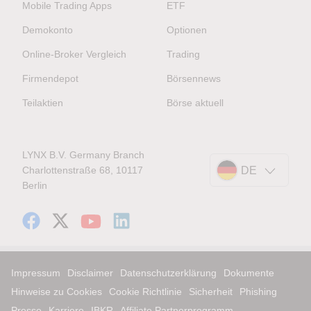
Mobile Trading Apps
ETF
Demokonto
Optionen
Online-Broker Vergleich
Trading
Firmendepot
Börsennews
Teilaktien
Börse aktuell
LYNX B.V. Germany Branch
Charlottenstraße 68, 10117
DE
Berlin
Impressum
Disclaimer
Datenschutzerklärung
Dokumente
Hinweise zu Cookies
Cookie Richtlinie
Sicherheit
Phishing
Presse
Karriere
IBKR
Affiliate Partnerprogramm