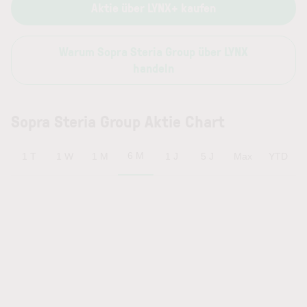
Aktie über LYNX+ kaufen
Warum Sopra Steria Group über LYNX
handeln
Sopra Steria Group Aktie Chart
6 M
1 T
1 W
1 M
1 J
5 J
Max
YTD