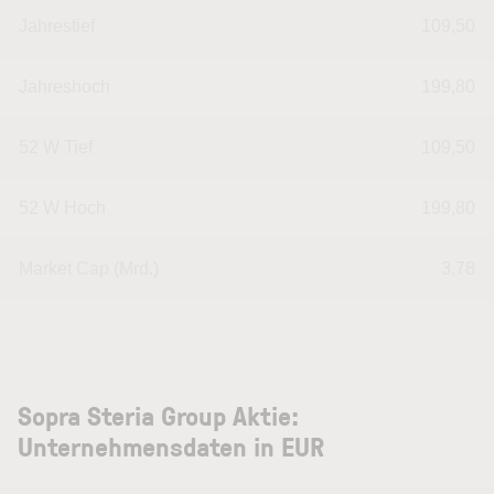
Jahrestief
109,50
Jahreshoch
199,80
52 W Tief
109,50
52 W Hoch
199,80
Market Cap (Mrd.)
3,78
Sopra Steria Group Aktie:
Unternehmensdaten in EUR