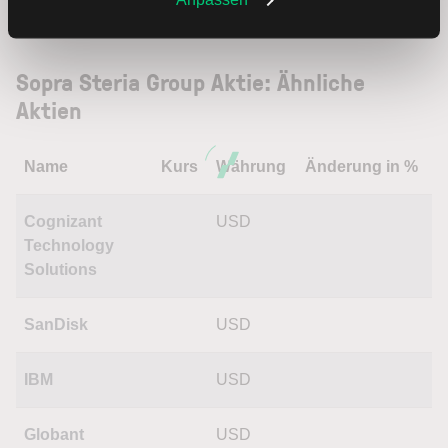
Trading
Sopra Steria Group Aktie: Ähnliche
Aktien
Name
Kurs
Währung
Änderung in %
Cognizant
USD
Technology
Solutions
SanDisk
USD
IBM
USD
Globant
USD