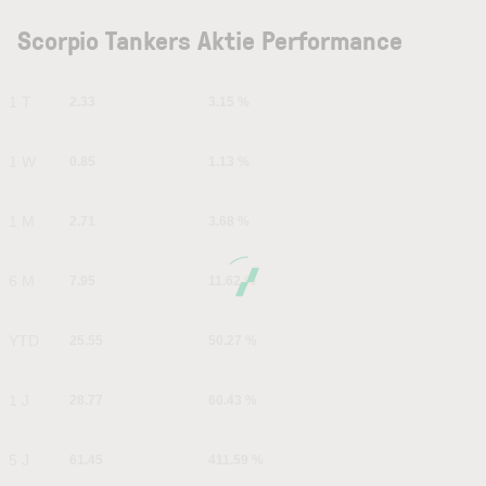
Scorpio Tankers Aktie Performance
1 T
2.33
3.15 %
1 W
0.85
1.13 %
1 M
2.71
3.68 %
6 M
7.95
11.62 %
YTD
25.55
50.27 %
1 J
28.77
60.43 %
5 J
61.45
411.59 %