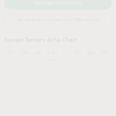
Aktie über LYNX+ kaufen
Warum Scorpio Tankers über LYNX handeln
Scorpio Tankers Aktie Chart
6 M
1 T
1 W
1 M
1 J
5 J
Max
YTD