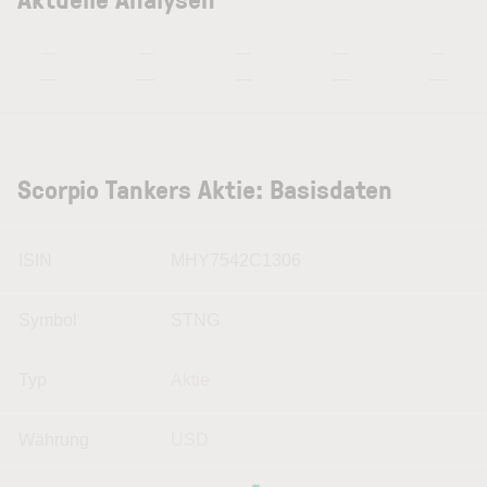
—
—
—
—
—
—
—
—
—
—
Scorpio Tankers Aktie: Basisdaten
ISIN
MHY7542C1306
Symbol
STNG
Typ
Aktie
Währung
USD