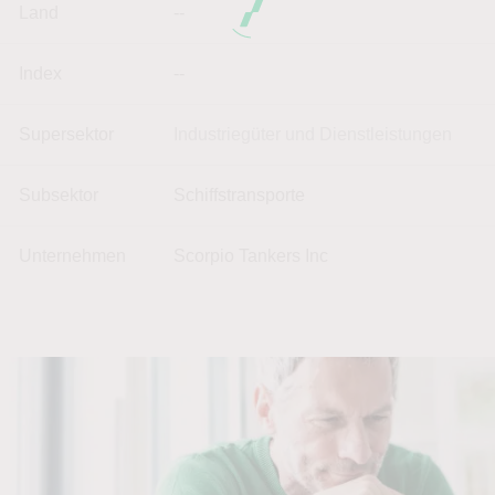
Land
--
Index
--
Supersektor
Industriegüter und Dienstleistungen
Subsektor
Schiffstransporte
Unternehmen
Scorpio Tankers Inc