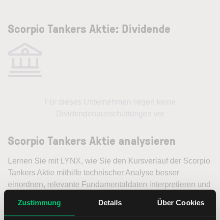
Scorpio Tankers Aktie: Dividende
Für dieses Unternehmen liegen keine
Dividendenausschüttungen vor
Scorpio Tankers Aktie analysieren
Lernen Sie mit LYNX, wie Sie den Kursverlauf der Scorpio
Tankers Aktie mithilfe technischer Analyse besser
einordnen, relevante Fundamentaldaten interpretieren und
frühzeitig potenzielle Trendveränderungen erkennen. So
Zustimmung
Details
Über Cookies
können Sie fundierte Handelsentscheidungen treffen. Jetzt
den Bereich Trading entdecken.