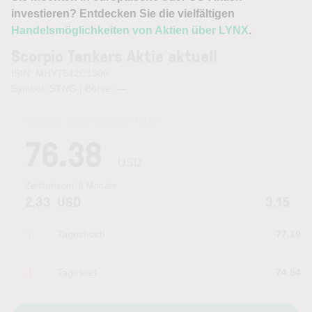
investieren? Entdecken Sie die vielfältigen
Handelsmöglichkeiten von Aktien über LYNX
.
Scorpio Tankers Aktie aktuell
ISIN: MHY7542C1306
Symbol: STNG | Börse:
—
Kurszeit:
06.08.2026 22:46
Uhr
76.38
USD
Zeithorizont:
6 Monate
2.33
USD
3.15
Tageshoch
77.19
Tagestief
74.54