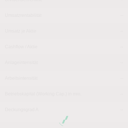
Umsatzrentabilität
--
Umsatz je Aktie
--
Cashflow / Aktie
--
Anlageintensität
--
Arbeitsintensität
--
Betriebskapital (Working Cap.) in mio.
--
Deckungsgrad A
--