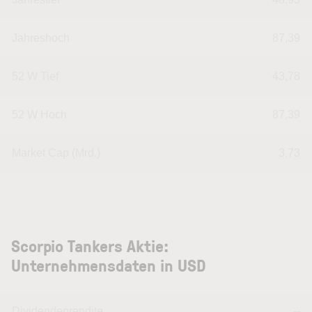
Jahreshoch
87,39
52 W Tief
43,78
52 W Hoch
87,39
Market Cap (Mrd.)
3,73
Scorpio Tankers Aktie:
Unternehmensdaten in USD
Dividendenrendite
--