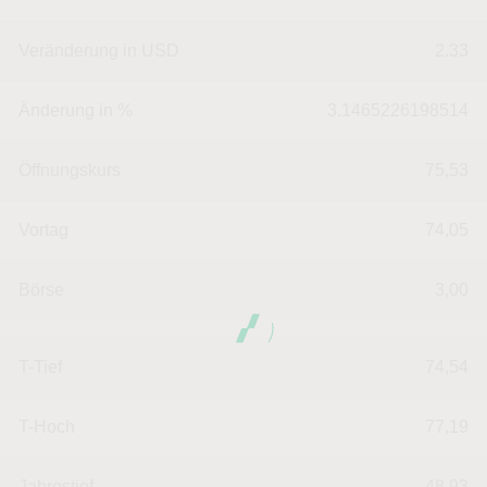
Veränderung in USD
2.33
Änderung in %
3.1465226198514
Öffnungskurs
75,53
Vortag
74,05
Börse
3,00
T-Tief
74,54
T-Hoch
77,19
Jahrestief
48,93