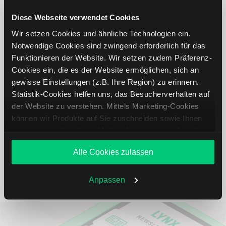
Diese Webseite verwendet Cookies
Trading
Wir setzen Cookies und ähnliche Technologien ein.
Notwendige Cookies sind zwingend erforderlich für das
Scorpio Tankers Aktie: Ähnliche Aktien
Funktionieren der Website. Wir setzen zudem Präferenz-
Cookies ein, die es der Website ermöglichen, sich an
gewisse Einstellungen (z.B. Ihre Region) zu erinnern.
Name
Kurs
Währung
Änderung in %
Statistik-Cookies helfen uns, das Besucherverhalten auf
der Website zu verstehen. Mittels Marketing-Cookies
Hapag-Lloyd
EUR
können wir Produkte auf Sie zuschneiden sowie Ihnen
zusammen mit weiteren Unternehmen personalisierte
Angebote unterbreiten. Sie entscheiden, welche Cookies
A. P. Moller-
EUR
Alle Cookies zulassen
Sie zulassen oder ablehnen. Ihre Entscheidung können
Maersk
Sie jederzeit in den
Cookie-Einstellungen
ändern.
Weitere Infos auch in unserer
Datenschutzerklärung
.
Anpassen