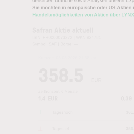
derselben Branche sowie Analysen unserer Exp
Sie möchten in europäische oder US-Aktien i
Handelsmöglichkeiten von Aktien über LYN
Safran Aktie aktuell
ISIN: FR0000073272 | WKN 924781
Symbol: SAF | Börse:
—
Kurszeit:
05.08.2026 21:38
Uhr
358.5
EUR
Zeithorizont:
6 Monate
1.4
EUR
0.39
Tageshoch
361
Tagestief
356