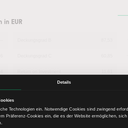
n in EUR
--
Deckungsgrad B
87,53
26
Deckungsgrad C
60,85
14
Return on Investment
11,61
Details
69
Eigenkapitalquote
25,01
Cookies
95
Fremdkapitalquote
74,99
che Technologien ein. Notwendige Cookies sind zwingend erforde
em Präferenz-Cookies ein, die es der Website ermöglichen, sich
05
Liquidität 1. Grades
16,45
n.