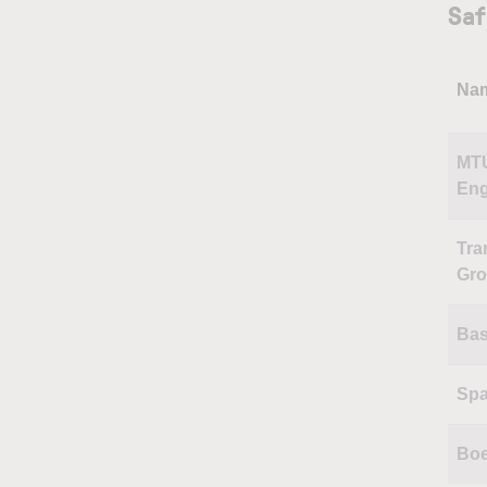
Saf
Na
MT
Eng
Tra
Gr
Bas
Sp
Boe