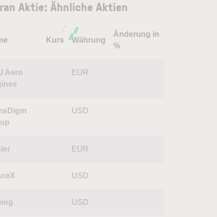
ran Aktie: Ähnliche Aktien
Änderung in
me
Kurs
Währung
%
U Aero
EUR
ines
nsDigm
USD
oup
ler
EUR
aceX
USD
ing
USD