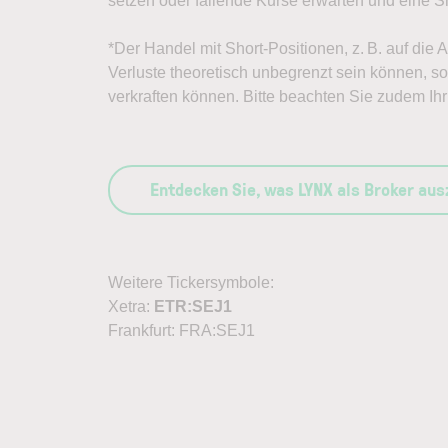
setzen oder fallende Kurse erwarten und eine Sh
*Der Handel mit Short-Positionen, z. B. auf die
Verluste theoretisch unbegrenzt sein können, sol
verkraften können. Bitte beachten Sie zudem Ihr 
Entdecken Sie, was LYNX als Broker au
Weitere Tickersymbole:
Xetra:
ETR:SEJ1
Frankfurt: FRA:SEJ1