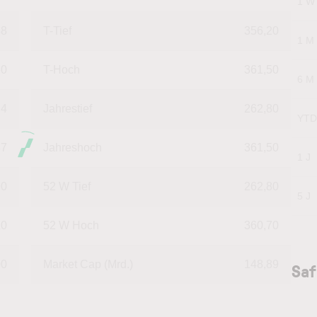
1 W
38
T-Tief
356,20
1 M
50
T-Hoch
361,50
6 M
.4
Jahrestief
262,80
YTD
47
Jahreshoch
361,50
1 J
90
52 W Tief
262,80
5 J
10
52 W Hoch
360,70
00
Market Cap (Mrd.)
148,89
Saf