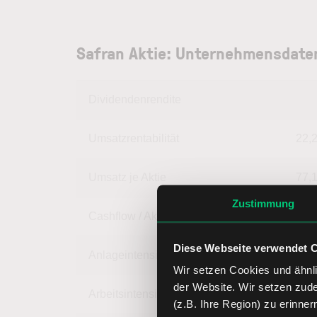
Safran Aktie: Unternehmensdate
Dividendenrendite
Umsatzrentabilität
22,
Umsatz je Aktie
77,
Zustimmung
Cashflow / Aktie
13,
Diese Webseite verwendet 
Anlageintensität
37,
Wir setzen Cookies und ähnli
der Website. Wir setzen zud
Arbeitsintensität
62,
(z.B. Ihre Region) zu erinner