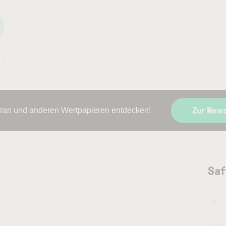
Zur New
fran und anderen Wertpapieren entdecken!
Saf
1 T