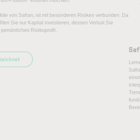
ort-Position* eröffnen möchten.
 Aktie von Safran, ist mit besonderen Risiken verbunden. Da
lten Sie nur Kapital investieren, dessen Verlust Sie
persönliches Risikoprofil.
Saf
szeichnet
Lern
Safra
eino
inter
Tren
fundi
Bere