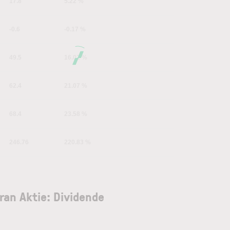
17.8
5.22 %
-0.6
-0.17 %
49.5
16.02 %
62.4
21.07 %
68.4
23.58 %
246.76
220.83 %
ran Aktie: Dividende