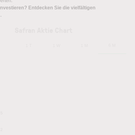
erten.
nvestieren? Entdecken Sie die vielfältigen
X
.
Safran Aktie Chart
6 M
1 T
1 W
1 M
.5
.2