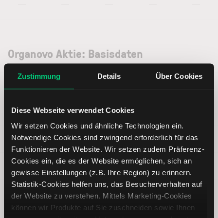
—
—
—
—
—
Organovo Aktie: Basisdaten
Zustimmung
Details
Über Cookies
ISIN
US68620A2033
Diese Webseite verwendet Cookies
Symbol
ONVO
Wir setzen Cookies und ähnliche Technologien ein.
Notwendige Cookies sind zwingend erforderlich für das
Typ
Aktie
Funktionieren der Website. Wir setzen zudem Präferenz-
Cookies ein, die es der Website ermöglichen, sich an
Währung
USD
gewisse Einstellungen (z.B. Ihre Region) zu erinnern.
Statistik-Cookies helfen uns, das Besucherverhalten auf
Land
Vereinigte Staaten von Amerika
der Website zu verstehen. Mittels Marketing-Cookies
können wir Produkte auf Sie zuschneiden sowie Ihnen