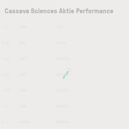
Cassava Sciences Aktie Performance
1 T
-0.04
-4 %
1 W
0.09
10.4 %
1 M
-0.27
-21.95 %
6 M
-1.07
-52.71 %
YTD
-1.02
-51.52 %
1 J
-1.48
-60.66 %
5 J
-100.63
-99.06 %