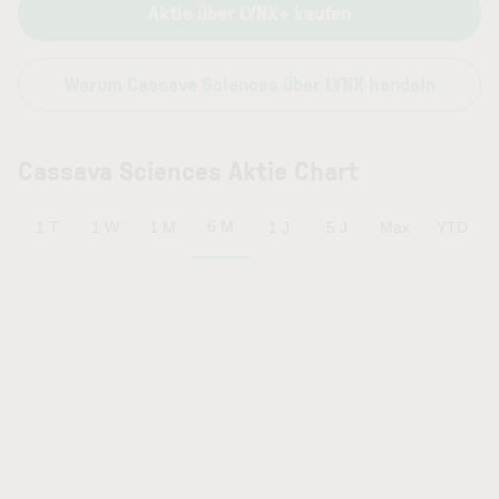
Aktie über LYNX+ kaufen
Warum Cassava Sciences über LYNX handeln
Cassava Sciences Aktie Chart
6 M
1 T
1 W
1 M
1 J
5 J
Max
YTD