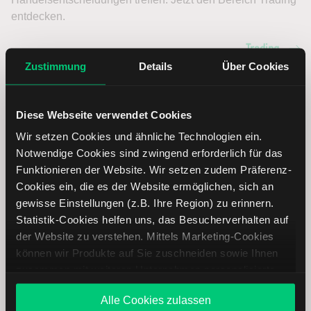
entdecken.
Trading
Zustimmung
Details
Über Cookies
Cassava Sciences Aktie: Ähnliche Aktien
Diese Webseite verwendet Cookies
Wir setzen Cookies und ähnliche Technologien ein.
Name
Kurs
Währung
Änderung in %
Notwendige Cookies sind zwingend erforderlich für das
Funktionieren der Website. Wir setzen zudem Präferenz-
Charles River
USD
Cookies ein, die es der Website ermöglichen, sich an
Laboratories
gewisse Einstellungen (z.B. Ihre Region) zu erinnern.
International
Statistik-Cookies helfen uns, das Besucherverhalten auf
der Website zu verstehen. Mittels Marketing-Cookies
Regeneron
USD
können wir Produkte auf Sie zuschneiden sowie Ihnen
Pharmaceuticals
zusammen mit weiteren Unternehmen personalisierte
Angebote unterbreiten. Sie entscheiden, welche Cookies
Alle Cookies zulassen
Neurocrine
USD
Sie zulassen oder ablehnen. Ihre Entscheidung können