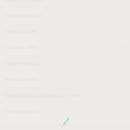
Umsatzrentabilität
--
Umsatz je Aktie
--
Cashflow / Aktie
--
Anlageintensität
--
Arbeitsintensität
--
Betriebskapital (Working Cap.) in mio.
--
Deckungsgrad A
--