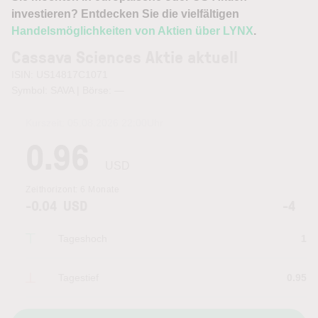
investieren? Entdecken Sie die vielfältigen
Handelsmöglichkeiten von Aktien über LYNX
.
Cassava Sciences Aktie aktuell
ISIN: US14817C1071
Symbol: SAVA | Börse:
—
Kurszeit:
05.08.2026 22:00
Uhr
0.96
USD
Zeithorizont:
6 Monate
-0.04
USD
-4
Tageshoch
1
Tagestief
0.95