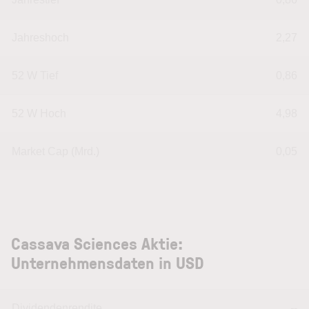
Jahreshoch
2,27
52 W Tief
0,86
52 W Hoch
4,98
Market Cap (Mrd.)
0,05
Cassava Sciences Aktie:
Unternehmensdaten in USD
Dividendenrendite
--