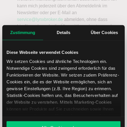
kann mich jederzeit über den Abmeldelink im
Newsletter oder per E-Mail an
service@lynxbroker.de
abmelden, ohne dass
hierfür andere als die Übermittlungskosten nach
Zustimmung
Details
Über Cookies
den Basistarifen entstehen. Weitere Informationen
zum Datenschutz finden Sie in der
Datenschutzerklärung
.
Diese Webseite verwendet Cookies
Jetzt Newsletter abonnieren
Wir setzen Cookies und ähnliche Technologien ein.
Notwendige Cookies sind zwingend erforderlich für das
Funktionieren der Website. Wir setzen zudem Präferenz-
Cookies ein, die es der Website ermöglichen, sich an
Aktuelle Analysen
gewisse Einstellungen (z.B. Ihre Region) zu erinnern.
Statistik-Cookies helfen uns, das Besucherverhalten auf
—
—
—
—
—
der Website zu verstehen. Mittels Marketing-Cookies
—
—
—
—
—
können wir Produkte auf Sie zuschneiden sowie Ihnen
zusammen mit weiteren Unternehmen personalisierte
Angebote unterbreiten. Sie entscheiden, welche Cookies